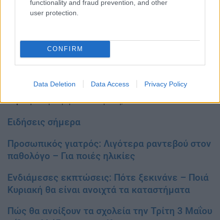
functionality and fraud prevention, and other
user protection.
CONFIRM
Τέλος και μεταξύ άλλων, η κυρία Κεραμέως είπε ότι τις
επόμενες ημέρες θα ανοίξει η πλατφόρμα ώστε όλοι οι
Data Deletion
Data Access
Privacy Policy
εκπαιδευτικοί ανεξαρτήτως να πάρουν
voucher 200
ευρώ
για την αγορά υπολογιστή, tablet κλπ.
Ειδήσεις σήμερα
Προσωπικός γιατρός: Λιγότερα ραντεβού στον
παθολόγο – Για ποιές ηλικίες
Ενδιάμεσες εκπτώσεις: Πότε ξεκινάνε – Ποιά
Κυριακή θα είναι ανοιχτά τα καταστήματα
Πώς θα ανοίξουν τα σχολεία την Τρίτη 3 Μαΐου