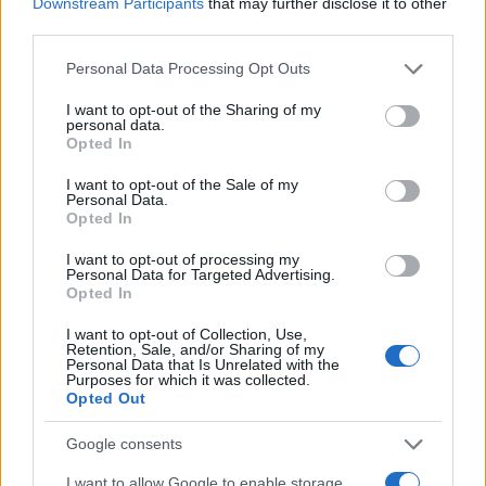
Downstream Participants
that may further disclose it to other
φορούν μάσκες είναι ένα θέμα που θα εξεταστεί από την
third parties.
επιτροπή των ειδικών. Από αύριο όμως που θα ανοίξουν
και πάλι τα σχολεία οι μαθητές θα συνεχίσουν να φοράνε
Please note that this website/app uses one or more Google
Personal Data Processing Opt Outs
κανονικά μάσκες μέσα στην τάξη.
services and may gather and store information including but
not limited to your visit or usage behaviour. You may click to
I want to opt-out of the Sharing of my
personal data.
Ο προγραμματισμός για τη νέα σχολική χρονιά
grant or deny consent to Google and its third-party tags to
Opted In
use your data for below specified purposes in below Google
consent section.
Για τον προγραμματισμό της νέας σχολικής χρονιάς, η
I want to opt-out of the Sale of my
Personal Data.
κυρία Κεραμέως επεσήμανε ότι επί 12 έτη δεν έγινε
Opted In
καμιά πρόσληψη εκπαιδευτικού παρά μόνο
τοποθετήσεις αναπληρωτών. «Η Κυβέρνηση Μητσοτάκη
I want to opt-out of processing my
Personal Data for Targeted Advertising.
έκανε 16.200
προσλήψεις
και θα κάνουμε ότι χρειάζεται
Opted In
και φέτος έγκαιρα».
I want to opt-out of Collection, Use,
Retention, Sale, and/or Sharing of my
Για τις
σχολικές εκδρομές
, η κυρία Κεραμέως είπε ότι
Personal Data that Is Unrelated with the
θα γίνουν με τα πρωτόκολλα που ισχύουν για όλα τα
Purposes for which it was collected.
Opted Out
μέσα μεταφοράς.
Google consents
I want to allow Google to enable storage