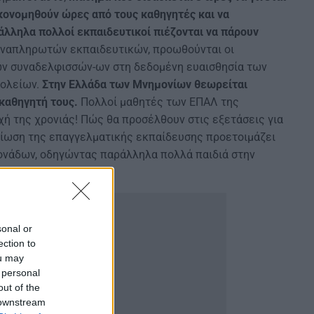
ικονομηθούν ώρες από τους καθηγητές και να
άλληλα πολλοί εκπαιδευτικοί πιέζονται να πάρουν
 αναπληρωτών εκπαιδευτικών, προωθούνται οι
των συναδελφισσών-ων στη δεδομένη ευαισθησία των
χολείων.
Στην Ελλάδα των Μνημονίων θεωρείται
καθηγητή τους.
Πολλοί μαθητές των ΕΠΑΛ της
χή της χρονιάς! Πώς θα προσέλθουν στις εξετάσεις για
αξίωση της επαγγελματικής εκπαίδευσης προετοιμάζει
μονάδων, οδηγώντας παράλληλα πολλά παιδιά στην
sonal or
ection to
ou may
 personal
out of the
 downstream