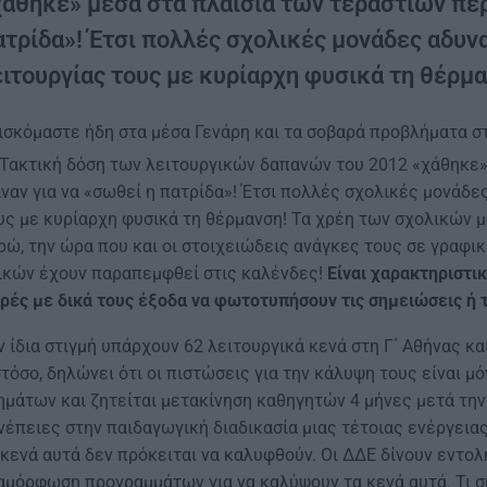
χάθηκε» μέσα στα πλαίσια των τεράστιων περ
ατρίδα»! Έτσι πολλές σχολικές μονάδες αδυν
ιτουργίας τους με κυρίαρχη φυσικά τη θέρμα
ισκόμαστε ήδη στα μέσα Γενάρη και τα σοβαρά προβλήματα σ
Τακτική δόση των λειτουργικών δαπανών του 2012 «χάθηκε»
ιναν για να «σωθεί η πατρίδα»! Έτσι πολλές σχολικές μονάδ
υς με κυρίαρχη φυσικά τη θέρμανση! Τα χρέη των σχολικών 
ρώ, την ώρα που και οι στοιχειώδεις ανάγκες τους σε γραφ
ικών έχουν παραπεμφθεί στις καλένδες!
Είναι χαρακτηριστι
ρές με δικά τους έξοδα να φωτοτυπήσουν τις σημειώσεις ή 
ν ίδια στιγμή υπάρχουν 62 λειτουργικά κενά στη Γ΄ Αθήνας κ
τόσο, δηλώνει ότι οι πιστώσεις για την κάλυψη τους είναι 
ημάτων και ζητείται μετακίνηση καθηγητών 4 μήνες μετά την
νέπειες στην παιδαγωγική διαδικασία μιας τέτοιας ενέργειας
 κενά αυτά δεν πρόκειται να καλυφθούν. Οι ΔΔΕ δίνουν εντο
αμόρφωση προγραμμάτων για να καλύψουν τα κενά αυτά. Τι σ