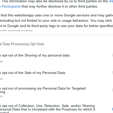
. This information may also be disclosed by us to third parties on the
IA
Participants
that may further disclose it to other third parties.
 that this website/app uses one or more Google services and may gath
including but not limited to your visit or usage behaviour. You may click 
 to Google and its third-party tags to use your data for below specifi
έναντι στην κατάσταση αυτή το Υπουργείο ζητά μέχρι 8-2-13
ogle consent section.
θηγητή, Μ.Ο Η/Υ ανά σύνολο μαθητών, αριθμό μαθητών που έ
υ ιδρύθηκαν, αριθμός σχολικών μονάδων που δεν υπήρξε έγ
l Data Processing Opt Outs
τήσει και τον αριθμό των διδακτικών ωρών που χάθηκαν λόγ
υν ότι ο Μ.Ο διδασκόντων και διδασκομένων είναι χαμηλός κα
o opt-out of the Sharing of my personal data.
τηγορήσουν για αργόμισθους και να μας απολύσουν; Να μας φ
In
 Υπουργείο ωστόσο, το οποίο δεν έχει ακόμη ανακοινώσει τ
o opt-out of the Sale of my Personal Data.
οθεσμία λήγει στις 31-1-13! Φρόντισε βέβαια να επανακαθορί
In
tp://dide.fth.sch.gr/lows/fek_2012_3437.pdf
με αποτέλεσμα στ
ωρείται πλέον μια περιοχή μετάθεσης! Έτσι ο εκπαιδευτικός 
to opt-out of processing my Personal Data for Targeted
ing.
μπληρώσει το ωράριό του μέσα σε καθεστώς εργασιακής ανασ
In
ο
φιστεί στο 3
μνημόνιο «
η υποχρεωτική μετακίνηση εκπαιδευ
o opt-out of Collection, Use, Retention, Sale, and/or Sharing
θμίδες της εκπαίδευσης, ανεξάρτητα από οργανική θέση και
ersonal Data that Is Unrelated with the Purposes for which it
lected.