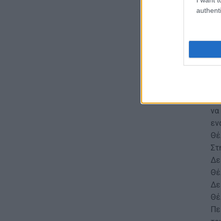
ΕΙΔΗΣΕΙΣ
authenti
Δεκαπενταύγουστος 2026:
Πώς αμείβονται όσοι
εργαστούν – Τι ισχύει για
πενθήμερο, εξαήμερο και
άδεια
Αν
07.08.2026 - 14:30
ψω
θέ
ΠΑΙΔΕΙΑ
πο
Παιδικοί σταθμοί ΕΣΠΑ 2026 –
να
2027: Δείτε πότε αναμένονται
τα προσωρινά αποτελέσματα
εν
για τα voucher
Θέ
07.08.2026 - 13:52
Στ
Δε
ΕΙΔΗΣΕΙΣ
Θέ
Ιός Δυτικού Νείλου: Στο
Δε
«κόκκινο» φέτος η Αττική –
Θέ
Πώς μεταδίδεται, ποια είναι τα
συμπτώματα, ποια είναι τα
Πε
μέτρα προστασίας