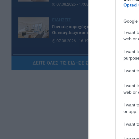
κα
07.08.2026 - 17:08
Opted 
όχ
αν
ΕΙΔΗΣΕΙΣ
Google 
δε
Γονικές παροχές και δωρεές:
I want t
Οι «παγίδες» και τα λάθη
Συ
web or d
07.08.2026 - 16:19
Μέ
I want t
ΠΑΙΔΕΙΑ
purpose
κα
ΔΕΙΤΕ ΟΛΕΣ ΤΙΣ ΕΙΔΗΣΕΙΣ ΕΔΩ »
ΝΕΟ φοιτητικό επίδομα: Για
μα
ποιούς φοιτητές
I want 
τη
07.08.2026 - 15:54
στ
I want t
web or d
ΠΑΙΔΕΙΑ
Τεχνητή Νοημοσύνη στα
I want t
σχολεία: Οι νέοι κανόνες για
or app.
μαθητές και εκπαιδευτικούς –
Τι απαγορεύεται
I want t
07.08.2026 - 15:45
I want t