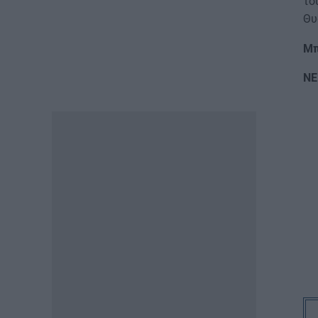
το
07.08.2026 - 13:19
Θυ
ΕΙΔΗΣΕΙΣ
Μπ
Διαβατήρια: Ποιά είναι τα
ισχυρότερα και ποια τα
ΝΕ
ασθενέστερα στον κόσμο το
2026
07.08.2026 - 12:42
ΠΑΙΔΕΙΑ
«Πυρά» κατά Ζαχαράκη για
τους διορισμούς
εκπαιδευτικών: «Αγνοεί την
ευρωπαϊκή καταδίκη και
διαιωνίζει το καθεστώς των
αναπληρωτών»
07.08.2026 - 12:10
ΠΑΙΔΕΙΑ
Σχολεία: Χωρίς