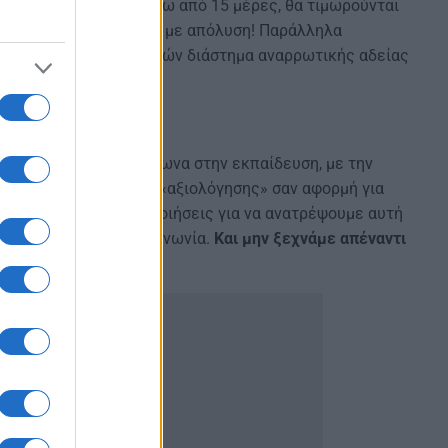
ι αν αρρωστήσουν πάνω από 15 μέρες, θα τιμωρούνται
άτηση μισθού, αλλά και με απόλυση! Παράλληλα
ερβάλλον των 15 ημερών διάστημα αναρρωτικής αδείας
οπίο εργασιακού μεσαίωνα στην εκπαίδευση, με την
τη χρησιμοποίηση της «αξιολόγησης» σαν αφορμή για
 πολύμορφες κινητοποιήσεις για να ανατρέψουμε αυτή
ολικά την ελληνική κοινωνία.
Και μην ξεχνάμε απέναντι