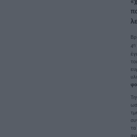
«
π
λε
Βρ
η
4
έγ
το
ευ
υλ
φο
Τη
ωσ
τμ
συ
τα
αν