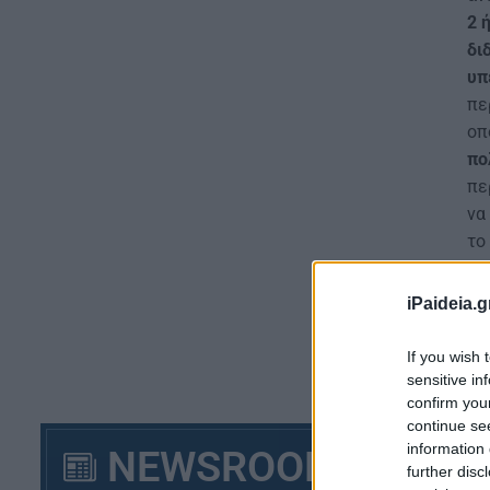
2 
δι
υπ
πε
οπ
πο
πε
να
το
εγ
iPaideia.g
If you wish 
sensitive in
confirm you
continue se
information 
NEWSROOM
further disc