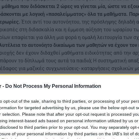
ή μάθημα που διδάσκεται 2 ώρες να γίνεται μία, ώστε να εξο
δάσκονται με λογική «πασαλείμματος» όλα τα μαθήματα. Παρ
ερωρίες.
Έτσι αντί του αυτονόητου, της πρόσληψης δηλαδή
ρικοπές στη διδασκαλία και η έμμεση αύξηση του ωραρίου 
οίων επαφίεται για άλλη μια φορά η ομαλή λειτουργία των σ
λυτέλεια το αυτονόητο δικαίωμα των μαθητών να έχουν τον 
ριοχής δεν έχουν διδαχθεί μαθήματα ειδικότητας από την αρ
 πάρουν το δίπλωμά τους αυτά τα παιδιά; Η συστηματική απ
 έδαφος για μαζικές συγχωνεύσεις- καταργήσεις σχολικών 
κατάλειψη του σχολείου.
r -
Do Not Process My Personal Information
to opt-out of the sale, sharing to third parties, or processing of your per
formation for targeted advertising by us, please use the below opt-out s
r selection. Please note that after your opt-out request is processed y
eing interest-based ads based on personal information utilized by us or
disclosed to third parties prior to your opt-out. You may separately opt-
losure of your personal information by third parties on the IAB’s list of