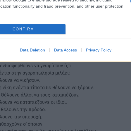
cation functionality and fraud prevention, and other user protection.
CONFIRM
αρωτιέμαι: γιατί να συζητάω μαζί τους;
νίζουνε τη γνώση για να την πουλήσουν.
Data Deletion
Data Access
Privacy Policy
λουν να μάθουνε πού υπάρχει γνώση φτηνή
υ να μπορούνε ακριβά να την πουλήσουν. Γιατί
 ενδιαφερθούνε να γνωρίσουν ό,τι
άντια στην αγοραπωλησία μιλάει;
λουνε να νικήσουν.
η νίκη ενάντια τίποτα δε θέλουνε να ξέρουν.
 Θέλουνε άλλοι να τους καταπιέζουν,
λουνε να καταπιέζουνε οι ίδιοι.
 θέλουνε την πρόοδο.
λουνε την υπεροχή.
ιθαρχούνε σ’ όποιον