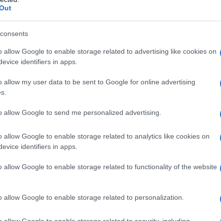
λούνται να υπογράψουν σύμβαση εργασίας με τη δέσμευση ότ
Out
ι μόνο με μη αναγνώριση της προϋπηρεσίας τους και παρακρ
αφέρεται ότι σε επαπειλούμενη κύηση αναπληρώτριας το υπ
consents
 θα αναγνωρίζεται ως προϋπηρεσία!
o allow Google to enable storage related to advertising like cookies on
ναδέλφισσες, συνάδελφοι
evice identifiers in apps.
σα σε ένα τέτοιο σκηνικό δημιουργείται ένα νέο εφιαλτικό τ
o allow my user data to be sent to Google for online advertising
s.
τάργηση ουσιαστικά της οργανικότητας, του αμετάθετου και 
ζικές απολύσεις. Μπροστά στην κατάσταση αυτή απαιτούνται
to allow Google to send me personalized advertising.
ν πολιτική που διαλύει το δημόσιο σχολείο και συνθλίβει συν
η θύελλα κανένας μόνος αλλά καθένας για όλους!
o allow Google to enable storage related to analytics like cookies on
evice identifiers in apps.
o allow Google to enable storage related to functionality of the website
o allow Google to enable storage related to personalization.
o allow Google to enable storage related to security, including