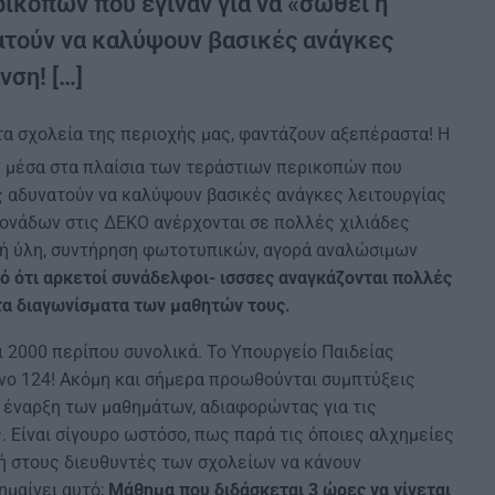
ικοπών που έγιναν για να «σωθεί η
ατούν να καλύψουν βασικές ανάγκες
νση! […]
τα σχολεία της περιοχής μας, φαντάζουν αξεπέραστα! Η
 μέσα στα πλαίσια των τεράστιων περικοπών που
ες αδυνατούν να καλύψουν βασικές ανάγκες λειτουργίας
μονάδων στις ΔΕΚΟ ανέρχονται σε πολλές χιλιάδες
ική ύλη, συντήρηση φωτοτυπικών, αγορά αναλώσιμων
κό ότι αρκετοί συνάδελφοι- ισσσες αναγκάζονται πολλές
τα διαγωνίσματα των μαθητών τους.
αι 2000 περίπου συνολικά. Το Υπουργείο Παιδείας
μόνο 124! Ακόμη και σήμερα προωθούνται συμπτύξεις
 έναρξη των μαθημάτων, αδιαφορώντας για τις
. Είναι σίγουρο ωστόσο, πως παρά τις όποιες αλχημείες
λή στους διευθυντές των σχολείων να κάνουν
ημαίνει αυτό;
Μάθημα που διδάσκεται 3 ώρες να γίνεται