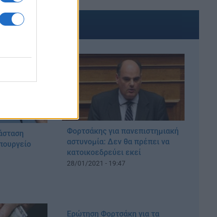
ΑΚΟΜΑ
Φορτσάκης για πανεπιστημιακή
ράσταση
αστυνομία: Δεν θα πρέπει να
πουργείο
κατοικοεδρεύει εκεί
28/01/2021 - 19:47
Ερώτηση Φορτσάκη για τα