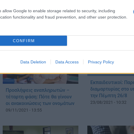
o allow Google to enable storage related to security, including
ΔΙΑΒΑΣΤΕ 
cation functionality and fraud prevention, and other user protection.
CONFIRM
Data Deletion
Data Access
Privacy Policy
Εκπαιδευτικοί: Πα
διαμαρτυρίας στο υ
Προσλήψεις αναπληρωτών –
την Πέμπτη 26/8
τέταρτη φάση: Πότε θα γίνουν
23/08/2021 - 10:32
οι ανακοινώσεις των ονομάτων
09/11/2021 - 13:55