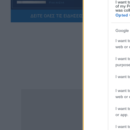
I want t
ΠΑΙΔΕΙΑ
of my P
Διορισμοί εκπαιδευτικών –
was col
ΟΠΣΥΔ: Αυτά πρέπει να
Opted 
ΔΕΙΤΕ ΟΛΕΣ ΤΙΣ ΕΙΔΗΣΕΙΣ ΕΔΩ »
προσέξετε πριν δηλώσετε
περιοχές
Google 
06.08.2026 - 13:52
I want t
web or d
ΕΙΔΗΣΕΙΣ
Φωτοβολταϊκά στο μπαλκόνι:
I want t
Πώς μπορείτε να μειώσετε τον
purpose
λογαριασμό ρεύματος
06.08.2026 - 13:01
I want 
ΕΙΔΗΣΕΙΣ
I want t
Κοινωνικό Οικιακό Τιμολόγιο
web or d
Ρεύματος: Πότε ανοίγει η
πλατφόρμα ξανά για τις
I want t
αιτήσεις
or app.
TA
06.08.2026 - 12:40
I want t