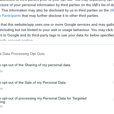
losure of your personal information by third parties on the IAB’s list of
d}
. This information may also be disclosed by us to third parties on the
IA
Participants
that may further disclose it to other third parties.
υπογράφων Βουλευτής
αναφέρει ενδεικτικά πρόσφατα π
 εκλογές δασκάλων και καθηγητών και η επίσκεψη του απε
 that this website/app uses one or more Google services and may gath
including but not limited to your visit or usage behaviour. You may click 
νίζει ότι το Υπουργείο Παιδείας επιβάλλεται να διασφαλίσει
 to Google and its third-party tags to use your data for below specifi
ες, δίχως αναπλήρωσή τους.
ogle consent section.
l Data Processing Opt Outs
o opt-out of the Sharing of my personal data.
In
o opt-out of the Sale of my Personal Data.
In
to opt-out of processing my Personal Data for Targeted
ing.
In