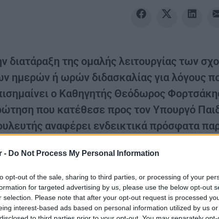
ην διατάραξη της ομαλής λειτουργίας των σχ
ων ημερών ή ωρών διδασκαλίας για λόγους πο
πισημαίνει ο Καθηγητής Θεόδωρος Φορτσάκης
ρώτηση που κατέθεσε προς τον Υπουργό Παιδ
ουλευτής αναφέρει ενδεικτικά πρόσφατα πα
ρών, […]
r -
Do Not Process My Personal Information
ην διατάραξη της ομαλής λειτουργίας των σχο
to opt-out of the sale, sharing to third parties, or processing of your per
μερών ή ωρών διδασκαλίας για λόγους που
formation for targeted advertising by us, please use the below opt-out s
πισημαίνει
ο Καθηγητής Θεόδωρος Φορτσάκης
r selection. Please note that after your opt-out request is processed y
eing interest-based ads based on personal information utilized by us or
ου κατέθεσε προς τον Υπουργό Παιδείας στη Β
disclosed to third parties prior to your opt-out. You may separately opt-