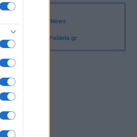
deia.gr στο Google News
iPaideia.gr
και την εργασία στο