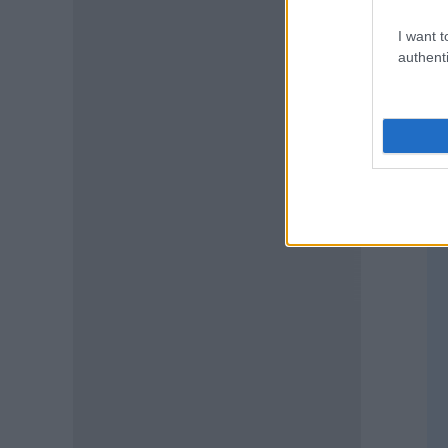
ΕΙΔΗΣΕΙΣ
Δημόσιο: Έντονες αντιδράσεις
I want t
για τη μοριοδότηση των
authenti
διδακτορικών στο νέο μοντέλο
επιλογής προϊσταμένων
06.08.2026 - 12:04
ΠΑΙΔΕΙΑ
Διορισμοί εκπαιδευτικών: Η
διαδικασία, τα κριτήρια και η
μοριοδότηση για την
προσωρινή τοποθέτηση
νεοδιόριστων
06.08.2026 - 11:53
ΕΙΔΗΣΕΙΣ
Νέα επέκταση σε πρόγραμμα
ΔΥΠΑ: Ξεκίνησαν οι αιτήσεις
για 8.000 νέες θέσεις εργασίας
06.08.2026 - 11:32