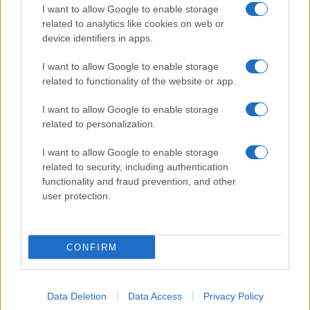
I want to allow Google to enable storage
related to analytics like cookies on web or
device identifiers in apps.
Ακολουθείστε το iPaideia.gr στο Google News
I want to allow Google to enable storage
Ειδήσεις
Tελευταίες
για την Παιδεία και την εργασία
related to functionality of the website or app.
iPaideia.gr
στο
I want to allow Google to enable storage
related to personalization.
I want to allow Google to enable storage
related to security, including authentication
functionality and fraud prevention, and other
user protection.
Στην Κατηγορία:
ΠΑΙΔΕΙΑ
CONFIRM
TAGS:
ΕΠΙΜΟΡΦΩΣΗ
ΟΥΚΡΑΝΙΑ
ΠΡΟΣΦΥΓΕΣ
Data Deletion
Data Access
Privacy Policy