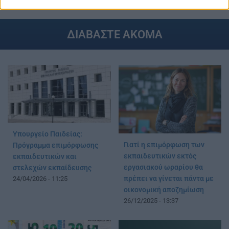
ΔΙΑΒΑΣΤΕ ΑΚΟΜΑ
Υπουργείο Παιδείας:
Γιατί η επιμόρφωση των
Πρόγραμμα επιμόρφωσης
εκπαιδευτικών εκτός
εκπαιδευτικών και
εργασιακού ωραρίου θα
στελεχών εκπαίδευσης
πρέπει να γίνεται πάντα με
24/04/2026 - 11:25
οικονομική αποζημίωση
26/12/2025 - 13:37