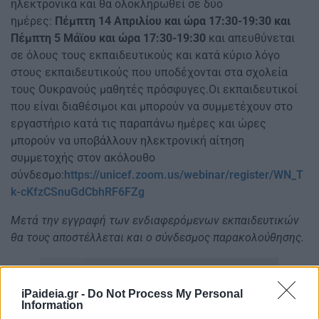
ηλεκτρονικά και θα ολοκληρωθεί σε δύο
ημέρες:
Πέμπτη 14 Απριλίου και ώρα 17:30-19:30 και
Πέμπτη 5 Μάϊου και ώρα 17:30-19:30
και απευθύνεται
σε όλους τους εκπαιδευτικούς και κατά κύριο λόγο
στους εκπαιδευτικούς που υποδέχονται στα σχολεία
τους Ουκρανούς μαθητές πρόσφυγες.Οι εκπαιδευτικοί
που είναι διαθέσιμοι και μπορούν να συμμετέχουν στο
εργαστήριο κατά τις παραπάνω ημέρες και ώρες
μπορούν να υποβάλλουν ηλεκτρονική αίτηση
συμμετοχής στον ακόλουθο
σύνδεσμο:
https://unicef.zoom.us/webinar/register/WN_T
k-cKfzCSnuGdCbhRF6FZg
Μετά την εγγραφή των ενδιαφερόμενων εκπαιδευτικών
θα τους αποστέλλεται και ο σύνδεσμος παρακολούθησης.
iPaideia.gr -
Do Not Process My Personal
Information