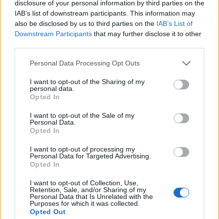
disclosure of your personal information by third parties on the
IAB’s list of downstream participants. This information may
also be disclosed by us to third parties on the
IAB’s List of
Downstream Participants
that may further disclose it to other
third parties.
Please note that this website/app uses one or more Google
Personal Data Processing Opt Outs
services and may gather and store information including but
not limited to your visit or usage behaviour. You may click to
I want to opt-out of the Sharing of my
personal data.
grant or deny consent to Google and its third-party tags to
Opted In
use your data for below specified purposes in below Google
consent section.
I want to opt-out of the Sale of my
Personal Data.
Opted In
I want to opt-out of processing my
Personal Data for Targeted Advertising.
Opted In
Αντί η κυβέρνηση να πάρει μέτρα για την
παρακολούθηση της πανδημίας στο επίπεδο της
I want to opt-out of Collection, Use,
Retention, Sale, and/or Sharing of my
σχολικής μονάδας, επικαλείται ξανά την περιβόητη
Personal Data that Is Unrelated with the
ατομική ευθύνη.
Purposes for which it was collected.
Opted Out