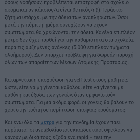
όσους νοσήσουν, προβλέπεται επιστροφή στο σχολείο
ακόμα και αν κάποιος/α είναι θετικός/η(!).Τεράστιο
ζήτημα υπάρχει με την άδεια των αναπληρωτών. Όσοι
μετά την πέμπτη ημέρα συνεχίζουν να έχουν
συμπτώματα, θα χρεώνονται την άδεια. Κανένα επιπλέον
μέτρο δεν έχει παρθεί για την καθαριότητα στα σχολεία,
παρά τις αυξημένες ανάγκες (5.000 επιπλέον τμήματα
ολοήμερου). Δεν υπάρχει πρόβλεψη για δωρεάν παροχή
όλων των απαραίτητων Μέσων Ατομικής Προστασίας.
Καταργείται η υποχρέωση για self-test στους μαθητές,
ώστε, είτε να μη γίνεται καθόλου, είτε να γίνεται με
ευθύνη και έξοδα των γονιών, όταν εμφανιστούν
συμπτώματα. Για μια ακόμα φορά, οι γονείς θα βάλουν το
χέρι στην τσέπη σε περίπτωση υποψίας κρούσματος.
Και ενώ όλα τα
μέτρα
για την πανδημία έχουν πάει
περίπατο…οι ανεμβολίαστοι εκπαιδευτικοί οφείλουν να
κάνουν με δικά τους έξοδα ένα rapid – test την