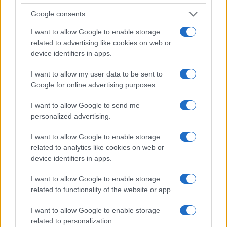
– Απαιτούμε δωρεάν, επαναλαμβανόμενα test, με ευθύνη
Google consents
του ΕΟΔΥ για όλους τους εκπαιδευτικούς και τους
μαθητές. Επίσης, δυνατότητα δωρεάν πρόσβασης για
I want to allow Google to enable storage
rapid test στις δημόσιες δομές υγείας για όλους.
related to advertising like cookies on web or
device identifiers in apps.
– 15 μαθητές ανά τάξη.
I want to allow my user data to be sent to
Google for online advertising purposes.
I want to allow Google to send me
personalized advertising.
I want to allow Google to enable storage
related to analytics like cookies on web or
device identifiers in apps.
I want to allow Google to enable storage
related to functionality of the website or app.
I want to allow Google to enable storage
related to personalization.