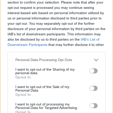
αύξηση σε σχέση με την προηγούμενη εβδομάδα. Ο
section to confirm your selection. Please note that after your
αριθμός των εισαγωγών για COVID-19 (n=469)
opt-out request is processed you may continue seeing
interest-based ads based on personal information utilized by
παρουσίασε αύξηση σε σχέση με την προηγούμενη
us or personal information disclosed to third parties prior to
εβδομάδα και αύξηση 78% σε σχέση με τον μέσο
your opt-out. You may separately opt-out of the further
εβδομαδιαίο αριθμό νέων εισαγωγών κατά τις
disclosure of your personal information by third parties on the
προηγούμενες 4 εβδομάδες. Ο αριθμός των νέων
IAB’s list of downstream participants. This information may
διασωληνώσεων (n=8) παρουσίασε μείωση σε σχέση με
also be disclosed by us to third parties on the
IAB’s List of
την προηγούμενη εβδομάδα και αύξηση 33% σε σχέση με
Downstream Participants
that may further disclose it to other
τον μέσο εβδομαδιαίο αριθμό νέων διασωληνώσεων
third parties.
κατά τις προηγούμενες 4 εβδομάδες. Ο αριθμός των
Please note that this website/app uses one or more Google
Personal Data Processing Opt Outs
ασθενών με λοίμωξη COVID-19 που νοσηλεύονται
services and may gather and store information including but
διασωληνωμένοι είναι 18. Καταγράφηκαν 22 θάνατοι με
not limited to your visit or usage behaviour. You may click to
I want to opt-out of the Sharing of my
personal data.
διάμεση ηλικία τα 86 έτη (εύρος 69-97 έτη).
grant or deny consent to Google and its third-party tags to
Opted In
use your data for below specified purposes in below Google
Στο 11% των δειγμάτων SARS-CoV2 η νέα υπο-
consent section.
I want to opt-out of the Sale of my
παραλλαγή Eris
Personal Data.
Opted In
Κατά τις τελευταίες εβδομάδες όλα τα αλληλουχηθέντα
I want to opt-out of processing my
στελέχη ανήκαν στις υπο-παραλλαγές ΒΑ.2 και ΒΑ.5 της
Personal Data for Targeted Advertising.
Opted In
Όμικρον, με τη ΒΑ.2 να υπερτερεί. Η συχνότερη υπο-