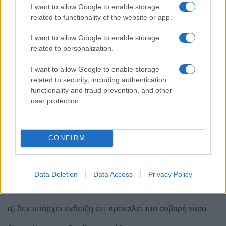
I want to allow Google to enable storage
related to functionality of the website or app.
I want to allow Google to enable storage
related to personalization.
I want to allow Google to enable storage
related to security, including authentication
functionality and fraud prevention, and other
user protection.
CONFIRM
Όσον αφορά στη νέα υπο-παραλλαγή του στελέχους
Όμικρον EG.5.1, που χαρακτηρίστηκε ως υποπαραλλαγή
επιδημιολογικού ενδιαφέροντος από τον Παγκόσμιο
Data Deletion
Data Access
Privacy Policy
Οργανισμό Υγείας, τα δεδομένα αυτήν τη στιγμή έχουν
ως εξής:
α) δεν υπάρχει ένδειξη ότι προκαλεί πιο σοβαρή νόσο