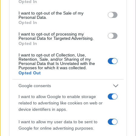
(ESA) θα εκτοξεύσει την αποστολή JUICE (Jupiter Icy
Opted In
use your data for below specified purposes in below Google
Moons Explorer) που θα κάνει αλλεπάλληλες
consent section.
I want to opt-out of the Sale of my
προσεγγίσεις σε τρία μεγάλα φεγγάρια του Δία
Personal Data.
Opted In
(Γανυμήδη, Ευρώπη, Καλλιστώ), προτού τεθεί σε τροχιά
γύρω από το Γανυμήδη το 2032. Στο μεταξύ, μέσα στην
I want to opt-out of processing my
τρέχουσα δεκαετία, η NASA θα έχει εκτοξεύσει τη νέα
Personal Data for Targeted Advertising.
Opted In
αποστολή της Europa Clipper με προορισμό το δορυφόρο
Ευρώπη, που διαθέτει ένα τεράστιο υπόγειο ωκεανό, με
I want to opt-out of Collection, Use,
Retention, Sale, and/or Sharing of my
πιθανή παρουσία ζωής.
Personal Data that Is Unrelated with the
Purposes for which it was collected.
Opted Out
Google consents
I want to allow Google to enable storage
related to advertising like cookies on web or
device identifiers in apps.
I want to allow my user data to be sent to
Google for online advertising purposes.