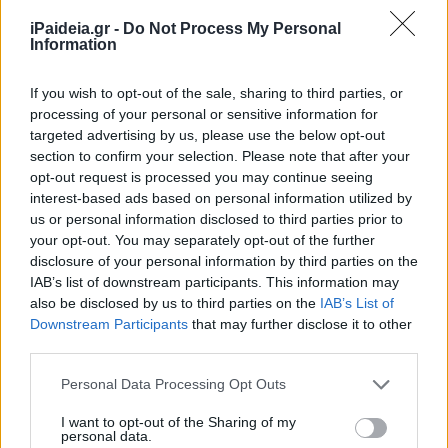
μαγνητόσφαιρα), καθώς και του φλοιού του. Η
iPaideia.gr -
Do Not Process My Personal
Information
φωτογράφιση έγινε με την υψηλής ανάλυσης κάμερα
JunoCam του σκάφους. Μέχρι στιγμής έχουν φθάσει στη
NASA δύο νέες ασπρόμαυρες φωτογραφίες,
If you wish to opt-out of the sale, sharing to third parties, or
processing of your personal or sensitive information for
αποκαλύπτοντας με λεπτομέρεια κρατήρες και πιθανά
targeted advertising by us, please use the below opt-out
τεκτονικά ρήγματα.
section to confirm your selection. Please note that after your
opt-out request is processed you may continue seeing
Το Juno, που εκτοξεύθηκε πριν μια δεκαετία και
interest-based ads based on personal information utilized by
us or personal information disclosed to third parties prior to
βρίσκεται σε τροχιά γύρω από το Δία από τον Ιούλιο του
your opt-out. You may separately opt-out of the further
2016, θα συνεχίσει να μελετά τον γιγάντιο πλανήτη και
disclosure of your personal information by third parties on the
την ταραχώδη ατμόσφαιρα του έως το 2025 και θα
IAB’s list of downstream participants. This information may
περάσει κοντά και από άλλα μεγάλα φεγγάρια του, όπως
also be disclosed by us to third parties on the
IAB’s List of
την Ευρώπη το 2022 και την Ιώ το 2023. Ο Δίας έχει 79
Downstream Participants
that may further disclose it to other
γνωστούς δορυφόρους και ο Γανυμήδης ανακαλύφθηκε
third parties.
αρχικά από τον Γαλιλαίο το 1610, μαζί με τρία άλλα
Please note that this website/app uses one or more Google
Personal Data Processing Opt Outs
μεγάλα φεγγάρια του Δία.
services and may gather and store information including but
not limited to your visit or usage behaviour. You may click to
I want to opt-out of the Sharing of my
Του χρόνου ο Ευρωπαϊκός Οργανισμός Διαστήματος
personal data.
grant or deny consent to Google and its third-party tags to