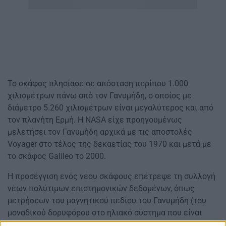
Το σκάφος πλησίασε σε απόσταση περίπου 1.000
χιλιομέτρων πάνω από τον Γανυμήδη, ο οποίος με
διάμετρο 5.260 χιλιομέτρων είναι μεγαλύτερος και από
τον πλανήτη Ερμή. Η NASA είχε προηγουμένως
μελετήσει τον Γανυμήδη αρχικά με τις αποστολές
Voyager στο τέλος της δεκαετίας του 1970 και μετά με
το σκάφος Galileo το 2000.
Η προσέγγιση ενός νέου σκάφους επέτρεψε τη συλλογή
νέων πολύτιμων επιστημονικών δεδομένων, όπως
μετρήσεων του μαγνητικού πεδίου του Γανυμήδη (του
μοναδικού δορυφόρου στο ηλιακό σύστημα που είναι
αρκετά μεγάλος για να γεννά τη δική του