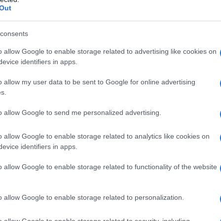
Out
επιβολή του πλαφόν είχε προαναγγελθεί από τον πρωθυ
νάντησής του με τον πρόεδρο της Βουλής Κωνσταντίνο Τ
consents
σικά τρόφιμα που περιλαμβάνονται στο μέτρο
o allow Google to enable storage related to advertising like cookies on
evice identifiers in apps.
ταξύ των προϊόντων στα οποία επιβάλλεται πλαφόν στο
όφιμα που βρίσκονται καθημερινά στο τραπέζι των νοικ
o allow my user data to be sent to Google for online advertising
s.
η λίστα βρίσκονται προϊόντα όπως το ρύζι, το ψωμί για τ
to allow Google to send me personalized advertising.
καρόνια τύπου σπαγγέτι και το αλεύρι για όλες τις χρήσε
o allow Google to enable storage related to analytics like cookies on
evice identifiers in apps.
o allow Google to enable storage related to functionality of the website
o allow Google to enable storage related to personalization.
o allow Google to enable storage related to security, including