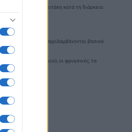
πουργό Κυριάκο Μητσοτάκη κατά τη διάρκεια
ασούλα.
 περιθώριο κέρδους περιλαμβάνονται βασικά
οκυριών.
οστ, η φρατζόλα ψωμιού, οι φρυγανιές, τα
ις.