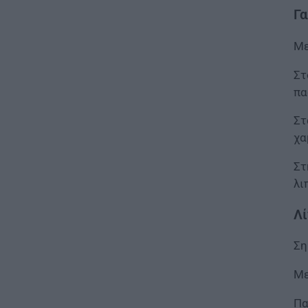
ΕΙΔΗΣΕΙΣ
Γα
Ιός Δυτικού Νείλου:
Αυξάνονται τα κρούσματα, σε
Με
ποιες περιοχές της Αττικής
έχουν εντοπιστεί
Στ
06.08.2026 - 15:31
πα
ΠΑΙΔΕΙΑ
Στ
Διορισμοί εκπαιδευτικών
χα
2026: Δείτε μέχρι ποια σειρά
ΑΣΕΠ έγιναν οι περσινοί
Στ
διορισμοί ΠΕ70
λι
06.08.2026 - 14:46
Λί
ΠΑΙΔΕΙΑ
ΑΣΕΠ: Το χρονοδιάγραμμα για
Ση
πίνακες, διορισμούς και
προσλήψεις αναπληρωτών
Με
06.08.2026 - 14:26
Πα