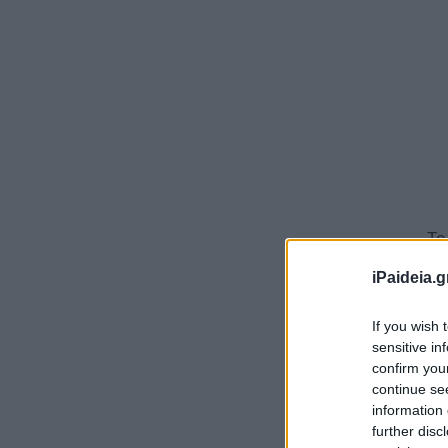
Το
μέ
iPaideia.g
τη
πε
If you wish 
sensitive in
Τα
confirm you
Πε
continue se
θα
information 
further disc