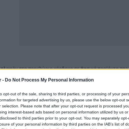
 πλαφόν στο περιθώριο κέρδους σε βασικά προϊόντα της 
τρα που αποφάσισε η κυβέρνηση, στο πλαίσιο των παρε
r -
Do Not Process My Personal Information
ν κρίση στη Μέση Ανατολή. Η ρύθμιση αφορά συνολικά 6
ριλαμβάνουν τρόφιμα, είδη καθαριότητας και βασικά προ
to opt-out of the sale, sharing to third parties, or processing of your per
formation for targeted advertising by us, please use the below opt-out s
 μέτρα παρουσιάστηκαν από τον αντιπρόεδρο της κυβέρ
r selection. Please note that after your opt-out request is processed y
ριβάλλοντος και Ενέργειας Σταύρο Παπασταύρου και Αν
eing interest-based ads based on personal information utilized by us or
 γίνει μέσω πράξης νομοθετικού περιεχομένου, η οποία α
disclosed to third parties prior to your opt-out. You may separately opt-
losure of your personal information by third parties on the IAB’s list of