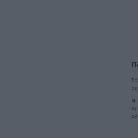
Π
Στ
σε
Η 
πρ
αγ