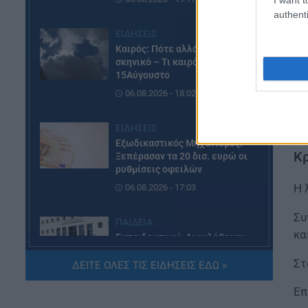
authenti
ΕΙΔΗΣΕΙΣ
Καιρός: Πότε αλλάζει το
ΔΕ
σκηνικό – Τι καιρό θα κάνει τον
15Αύγουστο
μά
06.08.2026 - 18:02
Πα
βα
ΕΙΔΗΣΕΙΣ
Εξωδικαστικός Μηχανισμός:
Κρ
Ξεπέρασαν τα 20 δισ. ευρώ οι
ρυθμίσεις οφειλών
Η 
06.08.2026 - 17:03
Συ
ΠΑΙΔΕΙΑ
κα
Εκπαιδευτικοί: Ανακλήθηκαν
αποσπάσεις για τα σχολικά έτη
Στ
2026-2029
ΔΕΙΤΕ ΟΛΕΣ ΤΙΣ ΕΙΔΗΣΕΙΣ ΕΔΩ »
06.08.2026 - 16:03
Επ