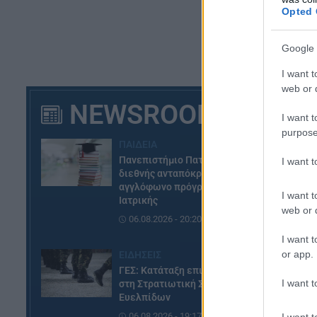
Opted 
Η 
συ
Google 
Βα
I want t
web or d
Με
NEWSROOM
τρ
I want t
purpose
ΠΑΙΔΕΙΑ
Στ
Πανεπιστήμιο Πατρών: Ισχυρή
I want 
μα
διεθνής ανταπόκριση στο νέο
αγγλόφωνο πρόγραμμα
I want t
Ιατρικής
web or d
06.08.2026 - 20:20
I want t
or app.
ΕΙΔΗΣΕΙΣ
ΓΕΣ: Κατάταξη επιτυχόντων
I want t
στη Στρατιωτική Σχολή
Ευελπίδων
06.08.2026 - 19:17
I want t