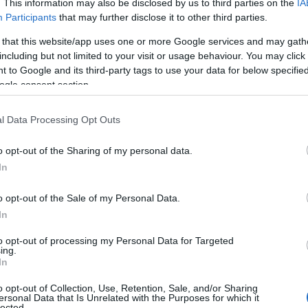
ς θα λειτουργεί το πλαφόν στα προϊόντα
. This information may also be disclosed by us to third parties on the
IA
Participants
that may further disclose it to other third parties.
 πλαφόν στο περιθώριο κέρδους θα εφαρμοστεί στα επίπ
 that this website/app uses one or more Google services and may gath
25. Με τον τρόπο αυτό επιχειρείται να περιοριστούν φ
including but not limited to your visit or usage behaviour. You may click 
ατροφής και είδη πρώτης ανάγκης.
 to Google and its third-party tags to use your data for below specifi
ogle consent section.
 μέτρο αφορά τρόφιμα αλλά και προϊόντα καθημερινής χ
ρκετ και αποτελούν βασικά αγαθά για τα νοικοκυριά.
l Data Processing Opt Outs
o opt-out of the Sharing of my personal data.
In
o opt-out of the Sale of my Personal Data.
In
to opt-out of processing my Personal Data for Targeted
ing.
In
o opt-out of Collection, Use, Retention, Sale, and/or Sharing
ersonal Data that Is Unrelated with the Purposes for which it
lected.