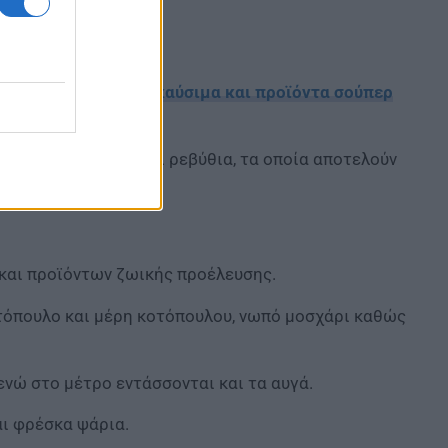
ιθώριο κέρδους σε καύσιμα και προϊόντα σούπερ
ς φακές, φασόλια και ρεβύθια, τα οποία αποτελούν
 και προϊόντων ζωικής προέλευσης.
οτόπουλο και μέρη κοτόπουλου, νωπό μοσχάρι καθώς
ενώ στο μέτρο εντάσσονται και τα αυγά.
αι φρέσκα ψάρια.