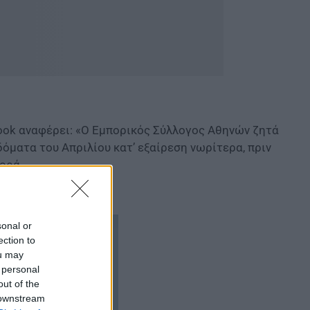
ook αναφέρει: «Ο Εμπορικός Σύλλογος Αθηνών ζητά
δόματα του Απριλίου κατ’ εξαίρεση νωρίτερα, πριν
ορά.
 τις πληρωμές
sonal or
ection to
ou may
 personal
out of the
 downstream