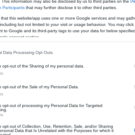
. This information may also be disclosed by us to third parties on the
IA
Participants
that may further disclose it to other third parties.
 that this website/app uses one or more Google services and may gath
including but not limited to your visit or usage behaviour. You may click 
 to Google and its third-party tags to use your data for below specifi
ogle consent section.
l Data Processing Opt Outs
o opt-out of the Sharing of my personal data.
In
o opt-out of the Sale of my Personal Data.
In
ιαίτερα τα δώρα που θα προσφέρουν οι παππούδες και οι 
to opt-out of processing my Personal Data for Targeted
 δώρα ενόψει των εορτών, αναμένεται να δώσουν μια σημ
ing.
οίες βρίσκονται σε εξαιρετικά δύσκολη θέση.
In
o opt-out of Collection, Use, Retention, Sale, and/or Sharing
ersonal Data that Is Unrelated with the Purposes for which it
lected.