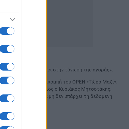
άλωση και θα βοηθήσει στην τόνωση της αγοράς».
μερα μέσα από την εκπομπή του ΟΡΕΝ «Τώρα Μαζί»,
κι αν το ζητούσε ο ίδιος ο Κυριάκος Μητσοτάκης,
για μια τέτοια πληρωμή δεν υπάρχει τη δεδομένη