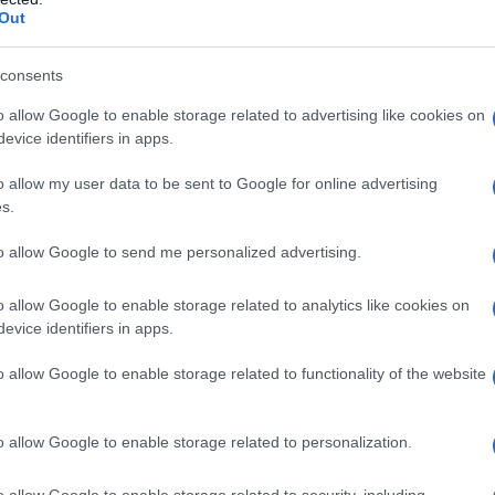
Out
consents
o allow Google to enable storage related to advertising like cookies on
evice identifiers in apps.
o allow my user data to be sent to Google for online advertising
s.
to allow Google to send me personalized advertising.
έγκαιρη καταβολή των χρημάτων θα ενισχύσει την καταν
o allow Google to enable storage related to analytics like cookies on
Διοικητής του ΕΦΚΑ Αλέξανδρος Βαρβέρης, απάντησε σή
evice identifiers in apps.
ς δε θα καταβληθούν οι συντάξεις πριν το Πάσχα, ακόμα 
ότι όπως δήλωσε τα χρονικά περιθώρια που χρειάζονται 
o allow Google to enable storage related to functionality of the website
ιγμή και δε θα γίνει σωστά.
o allow Google to enable storage related to personalization.
o allow Google to enable storage related to security, including