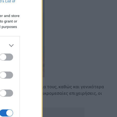
B’s List of
er and store
to grant or
ed purposes
γιαγιάδες στα εγγόνια τους, καθώς και γενικότερα
αντική ώθηση στις μικρομεσαίες επιχειρήσεις, οι