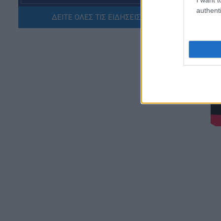
αποσπάσεις για τα σχολικά έτη
authenti
2026-2029
ΔΕΙΤΕ ΟΛΕΣ ΤΙΣ ΕΙΔΗΣΕΙΣ ΕΔΩ »
06.08.2026 - 16:03
ΕΙΔΗΣΕΙΣ
Ιός Δυτικού Νείλου:
Αυξάνονται τα κρούσματα, σε
ποιες περιοχές της Αττικής
έχουν εντοπιστεί
06.08.2026 - 15:31
ΠΑΙΔΕΙΑ
Διορισμοί εκπαιδευτικών
2026: Δείτε μέχρι ποια σειρά
ΑΣΕΠ έγιναν οι περσινοί
διορισμοί ΠΕ70
06.08.2026 - 14:46
ΠΑΙΔΕΙΑ
ΑΣΕΠ: Το χρονοδιάγραμμα για