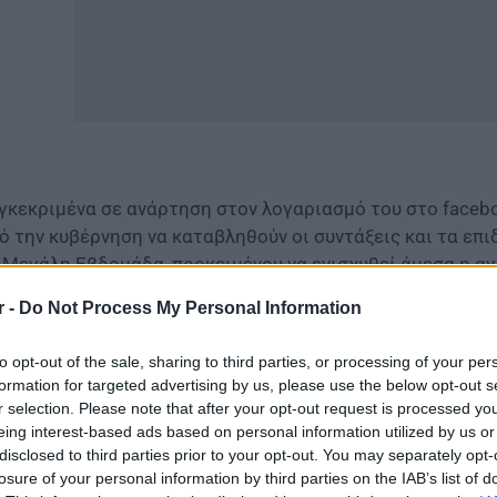
γκεκριμένα σε ανάρτηση στον λογαριασμό του στο faceb
ό την κυβέρνηση να καταβληθούν οι συντάξεις και τα επι
 Μεγάλη Εβδομάδα, προκειμένου να ενισχυθεί άμεσα η αγ
r -
Do Not Process My Personal Information
ίτε επίσης
Συντάξεις Μαΐου 2025: Τι θα γίνει τελικά με
to opt-out of the sale, sharing to third parties, or processing of your per
formation for targeted advertising by us, please use the below opt-out s
r selection. Please note that after your opt-out request is processed y
eing interest-based ads based on personal information utilized by us or
disclosed to third parties prior to your opt-out. You may separately opt-
losure of your personal information by third parties on the IAB’s list of