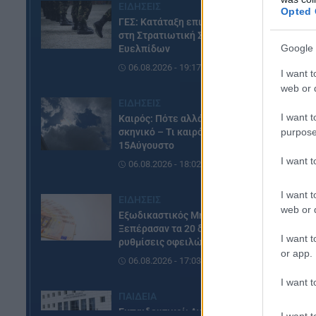
ΕΙΔΗΣΕΙΣ
Opted 
ΓΕΣ: Κατάταξη επιτυχόντων
στη Στρατιωτική Σχολή
Google 
Ευελπίδων
06.08.2026 - 19:17
I want t
web or d
ΕΙΔΗΣΕΙΣ
I want t
Καιρός: Πότε αλλάζει το
purpose
σκηνικό – Τι καιρό θα κάνει τον
15Αύγουστο
I want 
06.08.2026 - 18:02
Η 
I want t
Ο 
ΕΙΔΗΣΕΙΣ
web or d
Εξωδικαστικός Μηχανισμός:
πω
Ξεπέρασαν τα 20 δισ. ευρώ οι
δι
I want t
ρυθμίσεις οφειλών
στ
or app.
06.08.2026 - 17:03
I want t
ΠΑΙΔΕΙΑ
Εκπαιδευτικοί: Ανακλήθηκαν
I want t