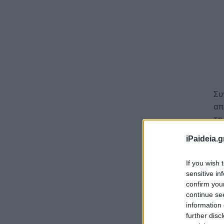
Συ
απ
τη
iPaideia.g
Δε
If you wish 
sensitive in
confirm you
continue se
information 
further disc