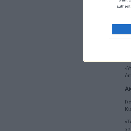
ΠΑΙΔΕΙΑ
authenti
Φοιτητές: Πότε έρχεται νέο
Αγ
κύμα διαγραφών από τα ΑΕΙ
05.08.2026 - 15:39
Ο 
αι
ΕΙΔΗΣΕΙΣ
εί
Προκήρυξη ΑΣΕΠ για μόνιμες
προσλήψεις στη Δημοτική
«Α
Αστυνομία: Τα οριστικά
το
αποτελέσματα
05.08.2026 - 15:25
«Υ
όπ
ΕΙΔΗΣΕΙΣ
Έλεγχοι σε χιλιάδες
Ακ
συμβόλαια μεταβιβάσεων
ακινήτων – Στο μικροσκόπιο
Γι
τα πιστοποιητικά ΕΝΦΙΑ
Κι
05.08.2026 - 14:40
«Τ
ΕΙΔΗΣΕΙΣ
χρ