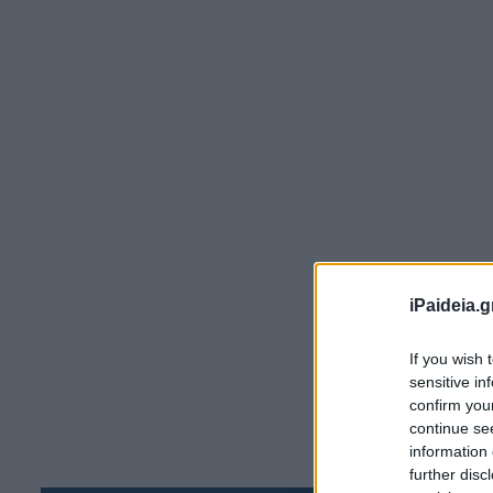
Οι
πε
iPaideia.g
γά
If you wish 
Φο
sensitive in
κό
confirm you
continue se
κα
information 
ξέ
further disc