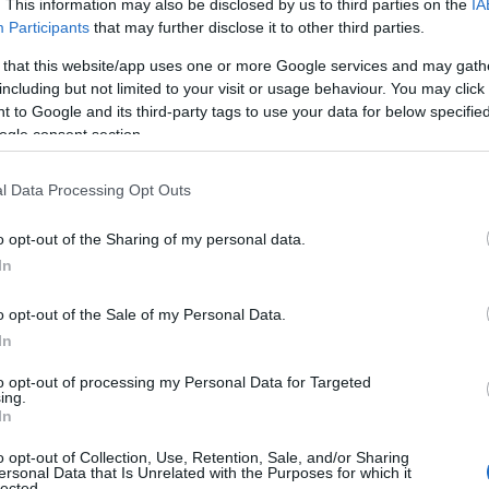
. This information may also be disclosed by us to third parties on the
IA
πρόεδρος του Συνδέσμου Ελληνικών Βιομηχανιών Γαλακτ
Participants
that may further disclose it to other third parties.
οστολόπουλος, επεσήμανε στο Newsbomb πως «η αύξηση 
οτροφών. Αυτό είναι το μεγαλύτερο πρόβλημα. Μεγάλο ρό
 that this website/app uses one or more Google services and may gath
including but not limited to your visit or usage behaviour. You may click 
ταφορικών μετακυλίεται στα προϊόντα», και συνέχισε λ
 to Google and its third-party tags to use your data for below specifi
ο πριν από τον πόλεμο, από τις αρχές του 2021».
ogle consent section.
μικρή παραγωγή και το υψηλό ενεργειακό κόστος οδηγού
l Data Processing Opt Outs
ς παραγωγής», αναφέρει ο κ. Αποστολόπουλος, συμπληρώ
ν μπορούν να αντέξουν τα υψηλά κόστη, με αποτέλεσμα ν
o opt-out of the Sharing of my personal data.
ραγωγής, ενώ άλλοι παραγωγοί βάζουν «λουκέτο» στις επ
In
o opt-out of the Sale of my Personal Data.
In
to opt-out of processing my Personal Data for Targeted
ing.
In
o opt-out of Collection, Use, Retention, Sale, and/or Sharing
ersonal Data that Is Unrelated with the Purposes for which it
lected.