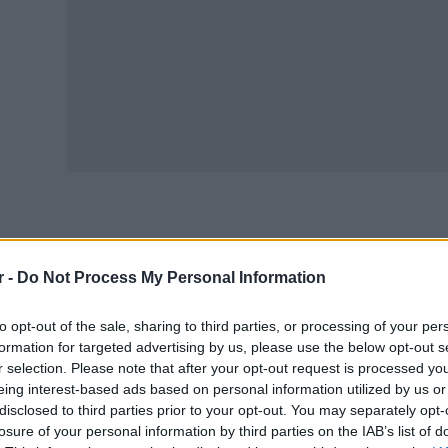
 ολοένα αυξανόμενες τιμές των πρώτων υλών και ειδικό
τρελαίου κίνησης, έχει ως αποτέλεσμα τη μικρότερη πα
r -
Do Not Process My Personal Information
λακτος.
to opt-out of the sale, sharing to third parties, or processing of your per
ρείς της εγχώριας γαλακτοβιομηχανίας κάνουν λόγο για 
formation for targeted advertising by us, please use the below opt-out s
στους, όπως είναι οι ανατιμήσεις στα υλικά συσκευασίας
r selection. Please note that after your opt-out request is processed y
eing interest-based ads based on personal information utilized by us or
θοριστικό ρόλο παίζει και η μείωση του ζωικού κεφαλαί
disclosed to third parties prior to your opt-out. You may separately opt-
νες αγορές. Όλα αυτά δημιουργούν αυξημένη ζήτηση στη
losure of your personal information by third parties on the IAB’s list of