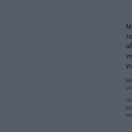
Μ
τα
α
να
γι
Με
υπ
Πι
μή
κα