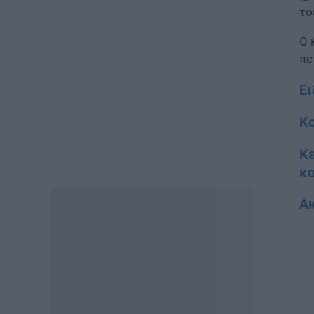
Σχολή Μονίμων
το
Υπαξιωματικών Αεροπορίας:
Πρόσκληση κατάταξης
Ο 
εισακτέων
πε
05.08.2026 - 14:22
Ει
ΠΑΙΔΕΙΑ
Υπουργείο Παιδείας: Σε διαρκή
Κο
παρακολούθηση η κατάσταση
στα σχολεία των πυρόπληκτων
Κε
περιοχών
κ
05.08.2026 - 13:29
Ακ
ΕΙΔΗΣΕΙΣ
Επίδομα έως 500 ευρώ τον
μήνα: Ποιοί είναι οι δικαιούχοι
05.08.2026 - 13:21
ΠΑΙΔΕΙΑ
Σχολεία: Τι αλλάζει στη