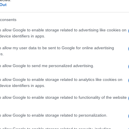
Out
consents
ίωση παραγωγής λόγω κόστους
o allow Google to enable storage related to advertising like cookies on
evice identifiers in apps.
όβειο γάλα – Μείωση παραγωγής κατά 2%
o allow my user data to be sent to Google for online advertising
δινο γάλα – Μείωση παραγωγής κατά 6,5% – 7%
s.
to allow Google to send me personalized advertising.
o allow Google to enable storage related to analytics like cookies on
evice identifiers in apps.
o allow Google to enable storage related to functionality of the website
o allow Google to enable storage related to personalization.
o allow Google to enable storage related to security, including