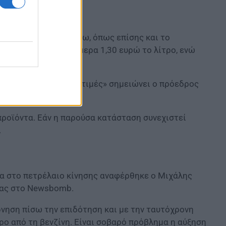
έρυσι είναι 40% επάνω, όπως επίσης και το
ωτές το βρίσκουν σήμερα 1,30 ευρώ το λίτρο, ενώ
όπος να μειωθούν οι τιμές» σημειώνει ο πρόεδρος
οϊόντων (ΣΕΒΓΑΠ).
προϊόντα. Εάν η παρούσα κατάσταση συνεχιστεί
.
ερα στο πετρέλαιο κίνησης αναφέρθηκε ο Μιχάλης
τας στο Newsbomb.
ρνηση πίσω την επιδότηση και με την ταυτόχρονη
ο από τη βενζίνη. Είναι σοβαρό πρόβλημα η αύξηση