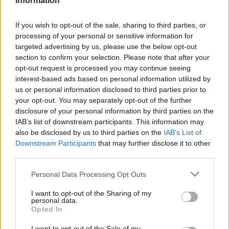
Information
If you wish to opt-out of the sale, sharing to third parties, or
processing of your personal or sensitive information for
Σεισμός στο Λασίθι: Αγωνία μετά τα 5,7 Ρίχτερ – Τι θα
Σο
targeted advertising by us, please use the below opt-out
γίνει με την εξέλιξη του φαινομένου
Βο
section to confirm your selection. Please note that after your
24/04/2026 - 19:03
31/
opt-out request is processed you may continue seeing
interest-based ads based on personal information utilized by
us or personal information disclosed to third parties prior to
your opt-out. You may separately opt-out of the further
disclosure of your personal information by third parties on the
IAB’s list of downstream participants. This information may
also be disclosed by us to third parties on the
IAB’s List of
Downstream Participants
that may further disclose it to other
third parties.
Please note that this website/app uses one or more Google
Personal Data Processing Opt Outs
services and may gather and store information including but
not limited to your visit or usage behaviour. You may click to
I want to opt-out of the Sharing of my
personal data.
grant or deny consent to Google and its third-party tags to
Opted In
use your data for below specified purposes in below Google
consent section.
Ποιά σχολεία θα παραμείνουν κλειστά μέχρι τις 20
Κλ
I want to opt-out of the Sale of my