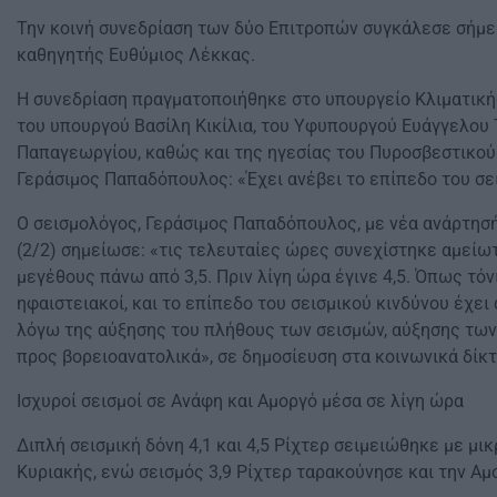
Την κοινή συνεδρίαση των δύο Επιτροπών συγκάλεσε σήμε
καθηγητής Ευθύμιος Λέκκας.
Η συνεδρίαση πραγματοποιήθηκε στο υπουργείο Κλιματικής
του υπουργού Βασίλη Κικίλια, του Υφυπουργού Ευάγγελου Τ
Παπαγεωργίου, καθώς και της ηγεσίας του Πυροσβεστικού
Γεράσιμος Παπαδόπουλος: «Έχει ανέβει το επίπεδο του σε
Ο σεισμολόγος, Γεράσιμος Παπαδόπουλος, με νέα ανάρτησή 
(2/2) σημείωσε: «τις τελευταίες ώρες συνεχίστηκε αμείω
μεγέθους πάνω από 3,5. Πριν λίγη ώρα έγινε 4,5. Όπως τόνισ
ηφαιστειακοί, και το επίπεδο του σεισμικού κινδύνου έχει
λόγω της αύξησης του πλήθους των σεισμών, αύξησης των
προς βορειοανατολικά», σε δημοσίευση στα κοινωνικά δίκτ
Ισχυροί σεισμοί σε Ανάφη και Αμοργό μέσα σε λίγη ώρα
Διπλή σεισμική δόνη 4,1 και 4,5 Ρίχτερ σειμειώθηκε με μι
Κυριακής, ενώ σεισμός 3,9 Ρίχτερ ταρακούνησε και την Αμο