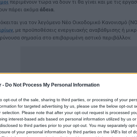
μοι
περιμένουν τώρα να δουν τι θα γίνει και με τις εργασ
ουν πάρει ακόμα
άδεια
.
όκειται για τον λεγόμενο Νέο Οικοδομικό Κανονισμό (ΝΟ
ιρίων
, με προϋποθέσεις ενεργειακής αναβάθμισης ή μικρ
ρύνουσα σημασία στο επιβαρυμένη αστικό περιβάλλον.
r -
Do Not Process My Personal Information
to opt-out of the sale, sharing to third parties, or processing of your per
formation for targeted advertising by us, please use the below opt-out s
r selection. Please note that after your opt-out request is processed y
eing interest-based ads based on personal information utilized by us or
disclosed to third parties prior to your opt-out. You may separately opt-
μφωνα με «ΤΑ ΝΕΑ», εδώ και 10 μέρες οι ανώτατοι δικασ
losure of your personal information by third parties on the IAB’s list of