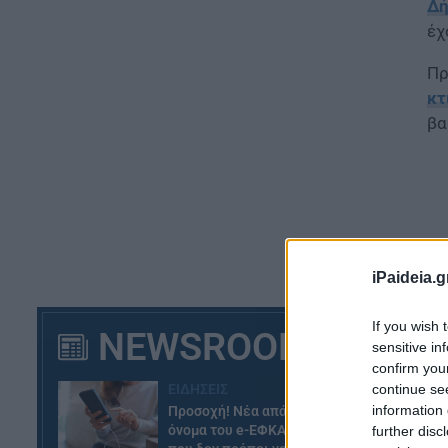
Δή
έχ
Πρ
κτ
βα
iPaideia.g
If you wish 
NEWSROOM
sensitive in
confirm you
continue se
ΕΙΔΗΣΕΙΣ
information 
Προσοχή! Νέα απάτη με το
Σύ
όνομα του e-ΕΦΚΑ – Το email
further disc