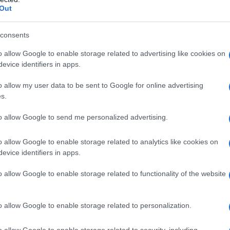
Out
consents
o allow Google to enable storage related to advertising like cookies on
evice identifiers in apps.
ισημαίνεται τέλος, πως η θέση του ΤΕΕ (Τεχνικό Επιμελη
o allow my user data to be sent to Google for online advertising
τα περισσότερα και μεγαλύτερα ευρωπαϊκά κράτη έχουν 
s.
τίστοιχες με τις αμφισβητούμενες από τους αιτούντες δι
to allow Google to send me personalized advertising.
πως αύξηση του επιτρεπόμενου ύψους και των συντελεστ
εργειακή και περιβαλλοντική αναβάθμιση των κτιρίων».
o allow Google to enable storage related to analytics like cookies on
evice identifiers in apps.
ό την πλευρά της η Κεντρική Ένωση Δήμων και Κοινοτήτ
o allow Google to enable storage related to functionality of the website
o allow Google to enable storage related to personalization.
o allow Google to enable storage related to security, including