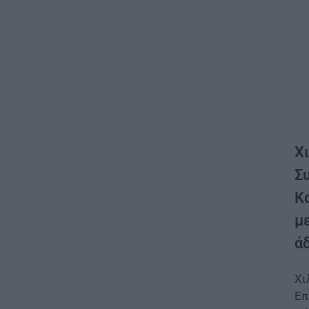
Χ
Σ
Κα
με
άδ
Χι
Επ