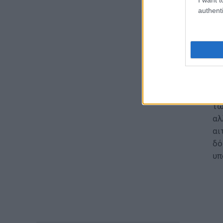
08.08.2026 - 12:09
authenti
ΠΑΙΔΕΙΑ
Ποιά είναι η νέα σχολική αργία
που καθιερώνεται
08.08.2026 - 11:01
«Ε
ΕΙΔΗΣΕΙΣ
πρ
Συντάξεις: Ποιοί κερδίζουν
τω
έως 20.000 ευρώ
αλ
08.08.2026 - 10:00
αι
δό
ΕΙΔΗΣΕΙΣ
υπ
ΔΥΠΑ: Μέχρι πότε μπορείτε να
κάνετε αιτήσεις για τις ΠΕΠΑΣ
Μαθητείας – Οι ειδικότητες
και οι παροχές
08.08.2026 - 09:03