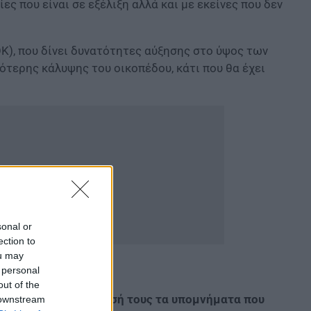
ίες που είναι σε εξέλιξη αλλά και με εκείνες που δεν
Κ), που δίνει δυνατότητες αύξησης στο ύψος των
ότερης κάλυψης του οικοπέδου, κάτι που θα έχει
sonal or
ection to
ou may
 personal
out of the
τές,
έχουν στη διάθεσή τους τα υπομνήματα που
 downstream