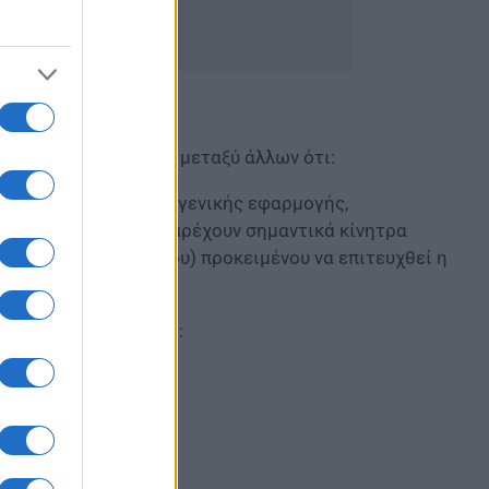
τήριο Ελλάδας) είναι μεταξύ άλλων ότι:
θεσπισθεί διατάξεις γενικής εφαρμογής,
ατάξεις, οι οποίες παρέχουν σημαντικά κίνητρα
ών δόμησης και όγκου) προκειμένου να επιτευχθεί η
ων (ΚΕΔΕ) σημειώνει: