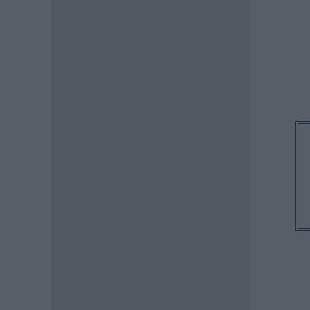
ΠΑΙΔΕΙΑ
Προσλήψεις αναπληρωτών:
Ποιό εκτιμάται ότι θα είναι το
χρονοδιάγραμμα για φέτος
07.08.2026 - 20:00
ΠΑΙΔΕΙΑ
Διορισμοί εκπαιδευτικών:
Πότε βγαίνουν τα ονόματα
07.08.2026 - 19:21
ΕΙΔΗΣΕΙΣ
Ποιοί σπουδαστές θα λάβουν
επίδομα 600 ευρώ
07.08.2026 - 18:19
ΕΙΔΗΣΕΙΣ
Επίδομα έως 500 ευρώ τον
μήνα: Οι δικαιούχοι