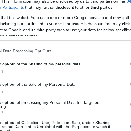
. This information may also be disclosed by us to third parties on the
IA
τέθεσαν όλες οι πλευρές που αποτελούν την «ακτινογρα
Participants
that may further disclose it to other third parties.
ίζει να σημειωθεί πως, από την εφαρμογή των διατάξεων 
 that this website/app uses one or more Google services and may gath
ως ο Αλιμος, η Βουλιαγμένη, η Βούλα, η Κηφισιά, ο Χολαρ
including but not limited to your visit or usage behaviour. You may click 
εγέρσεις σε ύψος σε ήδη υφιστάμενα κτίρια, απαγορεύον
 to Google and its third-party tags to use your data for below specifi
ogle consent section.
δοθεί η απόφαση του Ανωτάτου Δικαστηρίου. Η απόφαση 
 Τεχνικό Επιμελητήριο Ελλάδος εκτιμά ότι η απόφαση θ
l Data Processing Opt Outs
δημοσιογράφος Ιωάννα Μάνδρου πάντως, σε σχετικό της 
o opt-out of the Sharing of my personal data.
ερών, παρέθετε εκτιμήσεις δικαστικών πηγών, τονίζοντ
In
νονισμός να κηρυχθεί αντισυνταγματικός, άρα να ακυρωθ
ο πιθανή εκδοχή της επικείμενης απόφασης.
o opt-out of the Sale of my Personal Data.
In
to opt-out of processing my Personal Data for Targeted
ing.
In
o opt-out of Collection, Use, Retention, Sale, and/or Sharing
ersonal Data that Is Unrelated with the Purposes for which it
lected.