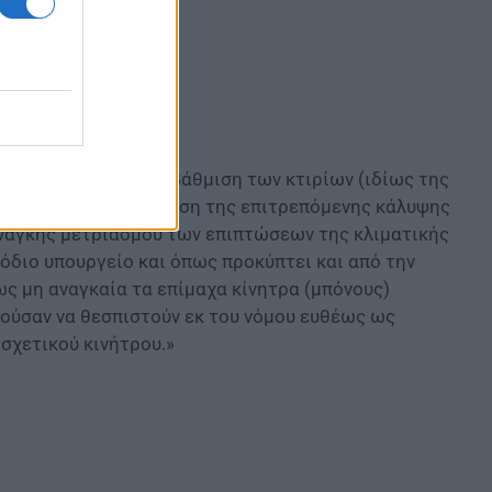
 την ενεργειακή αναβάθμιση των κτιρίων (ιδίως της
για την εν γένει μείωση της επιτρεπόμενης κάλυψης
ανάγκης μετριασμού των επιπτώσεων της κλιματικής
όδιο υπουργείο και όπως προκύπτει και από την
ς μη αναγκαία τα επίμαχα κίνητρα (μπόνους)
ρούσαν να θεσπιστούν εκ του νόμου ευθέως ως
σχετικού κινήτρου.»