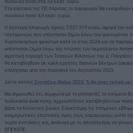
συνολικό ποσό στα 3,8 εκατ. ευρώ.
Στα κάστανα της ΠΕ Λάρισας, οι παραγωγοί θα ενισχυθούν
συνολικό ποσό 4,9 εκατ. ευρώ.
Η δεύτερη πληρωμή, ύψους 7.027.519 ευρώ, αφορά την καλ
νεκταρινιών, που υπέστησαν ζημία λόγω του φαινομένου
πυρηνόκαρπων φρούτων κατά το έτος 2024 και σε παραγω
υπέστησαν ζημία λόγω της πτώσης του αεροπλάνου Antonov
αγροτική περιοχή των Τεναγών Φιλίππων του Δ. Παγγαίου 
θα καταβληθούν σε καλλιεργητές δασικών δέντρων (ακακί
επλήγησαν από την πυρκαγιά του Αυγούστου 2023.
Δείτε επίσης
Συντάξεις Μαΐου 2025: Τι θα γίνει τελικά με
Να σημειωθεί ότι, σύμφωνα με το ρεπορτάζ, το επόμενο δι
διαδικασία ανάκτησης αχρεωστήτως καταβληθέντων ποσώ
βάση το Κοινοτικό Δίκαιο. Ειδικότερα, τις επόμενες εβδομ
ενημερωτικές επιστολές προς τους παραγωγούς, ώστε στ
τυχόν ενστάσεις και, ανάλογα με το αποτέλεσμα, να γίνουν
ΟΠΕΚΕΠΕ.