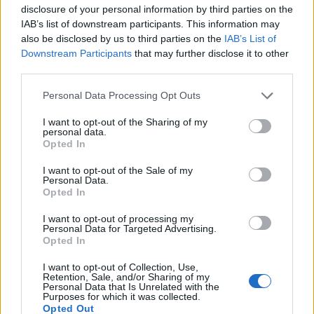
disclosure of your personal information by third parties on the
IAB’s list of downstream participants. This information may
also be disclosed by us to third parties on the
IAB’s List of
Downstream Participants
that may further disclose it to other
third parties.
Please note that this website/app uses one or more Google
Personal Data Processing Opt Outs
services and may gather and store information including but
not limited to your visit or usage behaviour. You may click to
I want to opt-out of the Sharing of my
personal data.
grant or deny consent to Google and its third-party tags to
Opted In
use your data for below specified purposes in below Google
consent section.
I want to opt-out of the Sale of my
Personal Data.
Opted In
I want to opt-out of processing my
Personal Data for Targeted Advertising.
Ακολουθείστε το iPaideia.gr στο Go
Opted In
Ειδήσεις
Tελευταίες
για την Παιδεία και την εργασ
I want to opt-out of Collection, Use,
Retention, Sale, and/or Sharing of my
Personal Data that Is Unrelated with the
Purposes for which it was collected.
Opted Out