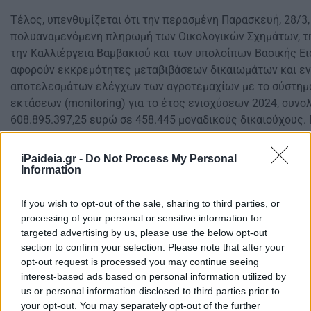
Τέλος, υπενθυμίζεται ότι την περασμένη Παρασκευή, 28/3
πολυαναμενόμενη πληρωμή των Οικολογικών Σχημάτων, της
την Καλλιέργεια Βαμβακιού και των υπολοίπων Βασικής Ε
αφορούν εκκρεμότητες μεταβιβάσεων δικαιωμάτων και 
αποτελεσμάτων ελέγχων των αγροτεμαχίων με το σύστη
εκτάσεων (monitoring) για το έτος ενισχύσεων 2024, συνο
608.895.397,25 ευρώ σε 458.445 μοναδικούς δικαιούχους. 
Προγράμματα για το κλίμα, το περιβάλλον και την καλή δ
iPaideia.gr -
Do Not Process My Personal
(Οικολογικά προγράμματα): 443.863 παραγωγοί, 425.070.9
Information
Ειδική Ενίσχυση Βάμβακος: 35.547 παραγωγοί, 154.743.289
Βασική εισοδηματική στήριξη για τη βιωσιμότητα (Βασική ε
If you wish to opt-out of the sale, sharing to third parties, or
29.081.133 ευρώ.
processing of your personal or sensitive information for
targeted advertising by us, please use the below opt-out
Το επόμενο διάστημα θα συνεχιστεί η διαδικασία ανάκτη
section to confirm your selection. Please note that after your
καταβληθέντων ποσών παλαιότερων ετών, με βάση το Κοιν
opt-out request is processed you may continue seeing
interest-based ads based on personal information utilized by
us or personal information disclosed to third parties prior to
your opt-out. You may separately opt-out of the further