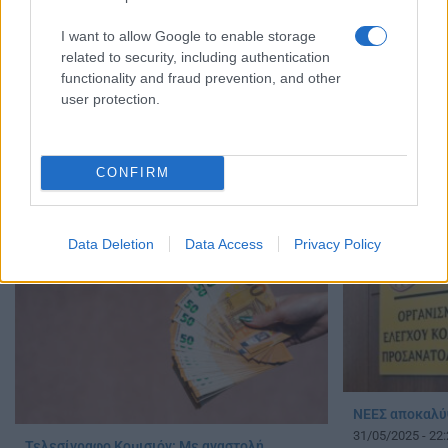
I want to allow Google to enable storage
related to security, including authentication
functionality and fraud prevention, and other
user protection.
Αγρότες: 48ωρος αποκλεισμός εθνικών
Δείτε LIVE το
οδών και παρακαμπτηρίων – Ποιούς
Ποιοί δρόμοι ε
δρόμους κλείνουν, η λίστα
11/12/2025 - 11:
CONFIRM
08/01/2026 - 10:16
Data Deletion
Data Access
Privacy Policy
ΝΕΕΣ αποκαλύ
31/05/2025 - 22:
Τελεσίγραφο Κομισιόν: Με αναστολή