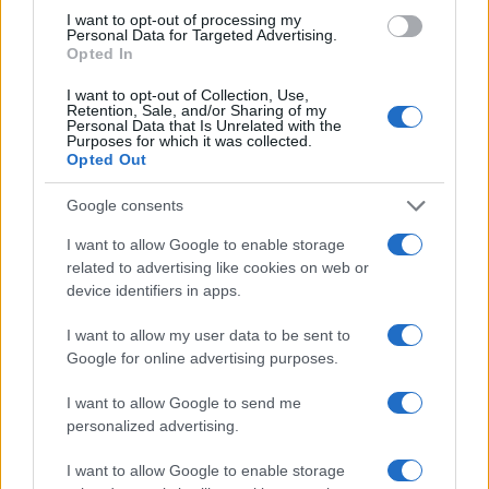
κτηματολογικά δεδομένα από πρόσωπα εκτός
I want to opt-out of processing my
οργανισμού είναι ενάντια στον κανονισμό, ενώ
Personal Data for Targeted Advertising.
σημειώνουν πως οι ίδιοι «δεν δικαιούνται να παρέχουν
Opted In
πρόσβαση και να συνεργάζονται με ιδιώτες οι οποίοι δεν
I want to opt-out of Collection, Use,
συνδέονται με καμία νομική – συμβατική σχέση με τον
Retention, Sale, and/or Sharing of my
Personal Data that Is Unrelated with the
φορέα». Επιπλέον, στις επιστολές τους υπογραμμίζουν
Purposes for which it was collected.
ότι «ουδέποτε ζητήθηκε η υλοποίηση των εφαρμογών
Opted Out
αυτών από τις επιχειρησιακές διευθύνσεις, ούτε έχει
Google consents
ζητηθεί να δοθούν τεχνικές προδιαγραφές από τη Δ/νση
Πληροφορικής».
I want to allow Google to enable storage
related to advertising like cookies on web or
Κτηματολόγιο «ΟΔΗΓΟΣ επιβίωσης» μετά το μπλακάουτ
device identifiers in apps.
Η βασική ανησυχία που προκύπτει από το ασαφές
I want to allow my user data to be sent to
πλαίσιο μέσα στο οποίο δημιουργήθηκαν οι
Google for online advertising purposes.
προαναφερθείσες εφαρμογές, όπως οι ίδιοι οι
εργαζόμενοι την περιγράφουν, έγκειται στους
I want to allow Google to send me
personalized advertising.
«αυτονόητους κινδύνους» για την ασφάλεια, όχι μόνο
της ψηφιακής υποδομής του κτηματολογίου (η οποία
I want to allow Google to enable storage
υπερφορτώνεται και αντιμετωπίζει πληθώρα τεχνικών