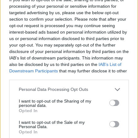
processing of your personal or sensitive information for
targeted advertising by us, please use the below opt-out
section to confirm your selection. Please note that after your
opt-out request is processed you may continue seeing
interest-based ads based on personal information utilized by
us or personal information disclosed to third parties prior to
your opt-out. You may separately opt-out of the further
disclosure of your personal information by third parties on the
IAB’s list of downstream participants. This information may
Το ίδιο άτομο φέρεται να έχει αναλάβει τη διαχείριση
also be disclosed by us to third parties on the
IAB’s List of
Downstream Participants
that may further disclose it to other
περιφερειακών ιστοσελίδων του κτηματολογίου, που
third parties.
παρέχουν κάποιες από τις υπηρεσίες του ψηφιακά. Σε
αυτές παραμένει μέχρι και σήμερα διαχειριστής.
Please note that this website/app uses one or more Google
Personal Data Processing Opt Outs
Πρόκειται για τις ιστοσελίδες: akinita.gov.gr,
services and may gather and store information including but
metavoles.ktimatologio.gr, eisigites.ktimatologio.gr και
not limited to your visit or usage behaviour. You may click to
I want to opt-out of the Sharing of my
personal data.
grant or deny consent to Google and its third-party tags to
maps.ktimatologio.gr. Εργαζόμενοι έχουν καταγγείλει
Opted In
use your data for below specified purposes in below Google
επανειλημμένως ότι το άτομο αυτό στερείται
consent section.
I want to opt-out of the Sale of my
οποιασδήποτε δικαιοδοσίας για να αναλάβει τα εν λόγω
Personal Data.
έργα. Παράλληλα, τονίζουν στην «Κ» ότι η πρόσβαση σε
Opted In