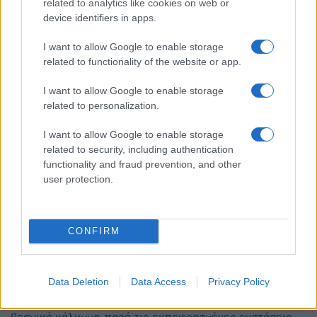
related to analytics like cookies on web or
προβλημάτων τον τελευταίο καιρό), αλλά κυρίως των
device identifiers in apps.
ευαίσθητων προσωπικών δεδομένων της ακίνητης
περιουσίας των πολιτών, που έχουν καταχωρισθεί στο
I want to allow Google to enable storage
related to functionality of the website or app.
κτηματολόγιο.
«Φάμπρικα γρηγορόσημου»
I want to allow Google to enable storage
related to personalization.
Υποθέσεις που είδαν το φως της δημοσιότητας το
I want to allow Google to enable storage
περασμένο διάστημα αναδεικνύουν την ύπαρξη ενός
related to security, including authentication
χρόνιου προβλήματος καθυστέρησης κτηματολογικών
functionality and fraud prevention, and other
πράξεων (π.χ. αγοραπωλησία, μεταβίβαση ακινήτου κ.ά.)
user protection.
που αφήνει ανοιχτή την κερκόπορτα για «γρηγορόσημο».
Τoν περασμένο Μάιο, μάλιστα, εξαρθρώθηκε σπείρα
ιδιωτών, ανάμεσά τους και υπάλληλοι του
CONFIRM
κτηματολογίου, οι οποίοι, με επικεφαλής Ουκρανή
υπήκοο, παρείχαν παρανόμως υπηρεσίες επίσπευσης
αιτημάτων σε πολίτες.
Data Deletion
Data Access
Privacy Policy
Επισπεύσεις, ωστόσο, πραγματοποιούνται πια και με