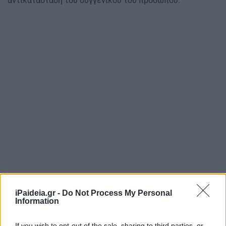
αντικατάσταση του συγγενικού του προσώπου.
iPaideia.gr -
Do Not Process My Personal
Information
If you wish to opt-out of the sale, sharing to third parties, or