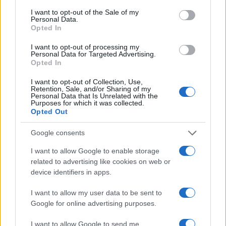
Στους φορολογούμενους που κληρώνονται και δεν
consent section.
I want to opt-out of the Sale of my
έχουν δηλώσει λογαριασμό πληρωμών, δίνεται
Personal Data.
Opted In
προθεσμία 3 μηνών από την επομένη της ημερομηνίας
διεξαγωγής της κλήρωσης, προκειμένου να δηλώσουν
I want to opt-out of processing my
Personal Data for Targeted Advertising.
τον λογαριασμό πληρωμών στον οποίο επιθυμούν να
Opted In
πιστωθεί το χρηματικό έπαθλο, στην εφαρμογή
προσωποποιημένης πληροφόρησης του
TAXISnet
. Η
I want to opt-out of Collection, Use,
Retention, Sale, and/or Sharing of my
πίστωση του ποσού που αντιστοιχεί στο χρηματικό
Personal Data that Is Unrelated with the
έπαθλο θα γίνεται ατόκως, μετά τη δήλωση του
Purposes for which it was collected.
Opted Out
λογαριασμού πληρωμών.
Google consents
Σε περίπτωση που δεν δηλωθεί λογαριασμός πληρωμών
εντός της προβλεπόμενης προθεσμίας, το χρηματικό
I want to allow Google to enable storage
ποσό που αντιστοιχεί στο έπαθλο καταβάλλεται στον 1ο,
related to advertising like cookies on web or
2ο κ.ο.κ. δικαιούχο, κάτοχο του 1ου, 2ου κ.ο.κ.
device identifiers in apps.
αναπληρωματικού λαχνού της συγκεκριμένης
I want to allow my user data to be sent to
κλήρωσης, ο οποίος ενημερώνεται επίσης μέσω
Google for online advertising purposes.
προσωποποιημένου μηνύματος στον λογαριασμό του στο
TAXISnet.
I want to allow Google to send me