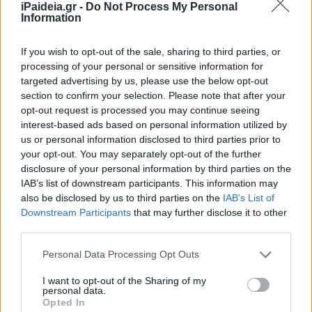
iPaideia.gr -
Do Not Process My Personal
Information
If you wish to opt-out of the sale, sharing to third parties, or
processing of your personal or sensitive information for
targeted advertising by us, please use the below opt-out
section to confirm your selection. Please note that after your
opt-out request is processed you may continue seeing
interest-based ads based on personal information utilized by
us or personal information disclosed to third parties prior to
your opt-out. You may separately opt-out of the further
disclosure of your personal information by third parties on the
IAB’s list of downstream participants. This information may
Κάθε συμμετέχων μπορεί να αναδειχθεί τυχερός μέχρι 2
also be disclosed by us to third parties on the
IAB’s List of
φορές μέσα στο ίδιο ημερολογιακό έτος. Σε περίπτωση
Downstream Participants
that may further disclose it to other
που συμμετέχων αναδειχθεί τυχερός περισσότερες από
third parties.
δύο φορές, το χρηματικό ποσό που αντιστοιχεί στο
Please note that this website/app uses one or more Google
Personal Data Processing Opt Outs
έπαθλο καταβάλλεται στον 1ο, 2ο κ.ο.κ. δικαιούχο,
services and may gather and store information including but
κάτοχο του 1ου, 2ου κ.ο.κ. αναπληρωματικού λαχνού της
not limited to your visit or usage behaviour. You may click to
I want to opt-out of the Sharing of my
personal data.
εκάστοτε κλήρωσης.
grant or deny consent to Google and its third-party tags to
Opted In
use your data for below specified purposes in below Google