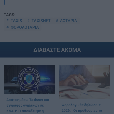
TAGS:
TAXIS
TAXISNET
ΛΟΤΑΡΙΑ
ΦΟΡΟΛΟΤΑΡΙΑ
ΔΙΑΒΑΣΤΕ ΑΚΟΜΑ
Απάτες μέσω Taxisnet και
Φορολογικές δηλώσεις
εγγραφές ανηλίκων σε
2026: : Οι προθεσμίες, οι
ΚΔΑΠ: Τι αποκάλυψε η