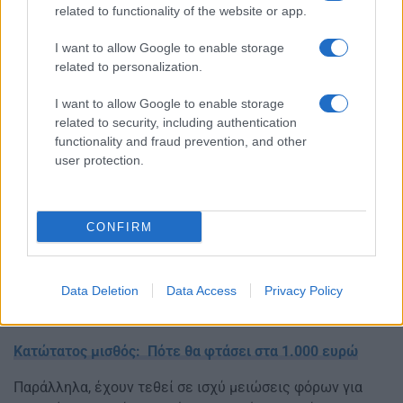
related to functionality of the website or app.
I want to allow Google to enable storage
related to personalization.
I want to allow Google to enable storage
related to security, including authentication
functionality and fraud prevention, and other
user protection.
CONFIRM
Η νέα αύξηση εντάσσεται σε ένα ευρύτερο πλέγμα
πολιτικών που στοχεύουν στη βελτίωση του διαθέσιμου
εισοδήματος, όπως η Εθνική Κοινωνική Συμφωνία για τις
Data Deletion
Data Access
Privacy Policy
συλλογικές διαπραγματεύσεις και η εφαρμογή της
ψηφιακής κάρτας εργασίας.
Κατώτατος μισθός: Πότε θα φτάσει στα 1.000 ευρώ
Παράλληλα, έχουν τεθεί σε ισχύ μειώσεις φόρων για