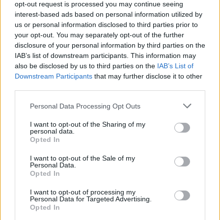
βασικό μισθό λαμβάνουν πλέον επιπλέον ποσό που
opt-out request is processed you may continue seeing
interest-based ads based on personal information utilized by
ισοδυναμεί με πέντε μισθούς του 2019, ενώ η συνολική
us or personal information disclosed to third parties prior to
αύξηση έχει ξεπεράσει τον πληθωρισμό, ενισχύοντας το
your opt-out. You may separately opt-out of the further
πραγματικό εισόδημα.
disclosure of your personal information by third parties on the
IAB’s list of downstream participants. This information may
Αγορά εργασίας και ανεργία σε χαμηλά
also be disclosed by us to third parties on the
IAB’s List of
επίπεδα
Downstream Participants
that may further disclose it to other
third parties.
Παρά τις συνεχείς αυξήσεις στον κατώτατο μισθό, η
Please note that this website/app uses one or more Google
πορεία της ανεργίας παραμένει πτωτική. Τον Ιανουάριο
Personal Data Processing Opt Outs
services and may gather and store information including but
καταγράφηκε ποσοστό 7,7%, που αποτελεί την καλύτερη
not limited to your visit or usage behaviour. You may click to
I want to opt-out of the Sharing of my
επίδοση από το 2008.
personal data.
grant or deny consent to Google and its third-party tags to
Opted In
use your data for below specified purposes in below Google
Σε σύγκριση με το 9,8% που είχε καταγραφεί ένα έτος
consent section.
I want to opt-out of the Sale of my
νωρίτερα, σημειώνεται σημαντική μείωση, ενώ
Personal Data.
παράλληλα έχουν δημιουργηθεί περισσότερες από
Opted In
563.000 νέες θέσεις εργασίας στον ιδιωτικό τομέα
I want to opt-out of processing my
μεταξύ 2019 και 2025, με τον αριθμό των
Personal Data for Targeted Advertising.
απασχολούμενων να ξεπερνά τα 4,4 εκατομμύρια.
Opted In