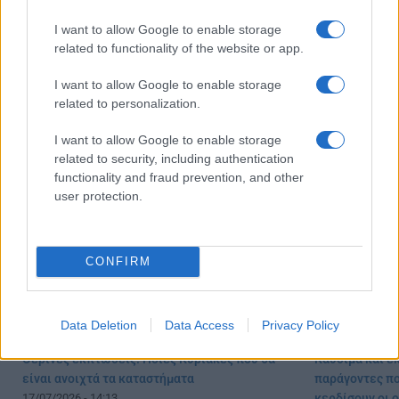
I want to allow Google to enable storage
related to functionality of the website or app.
Πότε τελειώνουν οι θερινές εκπτώσεις
Πόσο θα διαρκ
I want to allow Google to enable storage
2026
Προσοχή στις 
related to personalization.
22/07/2026 - 18:09
21/07/2026 - 12:
I want to allow Google to enable storage
related to security, including authentication
functionality and fraud prevention, and other
user protection.
CONFIRM
Data Deletion
Data Access
Privacy Policy
Θερινές εκπτώσεις: Ποιές Κυριακές που θα
Καύσιμα και ε
είναι ανοιχτά τα καταστήματα
παράγοντες πο
17/07/2026 - 14:13
κερδίσουν οι 