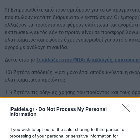
9) Ενημερωθείτε από τους εμπόρους για το αν πραγματοπο
που πωλούν κατά τη διάρκεια των εκπτώσεων. Οι έμποροι
αλλάζουν τα προϊόντα που φέρουν ελάττωμα και αγοράστη
εκπτώσεων, εκτός εάν το προϊόν είναι σε προσφορά λόγω
ελαττώματος και εφόσον έχει ενημερωθεί για αυτό ο κατα
αγορά με ανάλογη πινακίδα.
Δείτε επίσης
Τι αλλάζει στον ΦΠΑ: Απαλλαγές, εκπτώσεις
10) Ζητάτε απόδειξη, γιατί μόνο έτσι αποδεικνύεται η αγ
ελαττωματικού προϊόντος.
11) Ζητάτε τις οδηγίες χρήσης του προϊόντος και τους όρ
ελληνική γλώσσα.
iPaideia.gr -
Do Not Process My Personal
Information
If you wish to opt-out of the sale, sharing to third parties, or
processing of your personal or sensitive information for