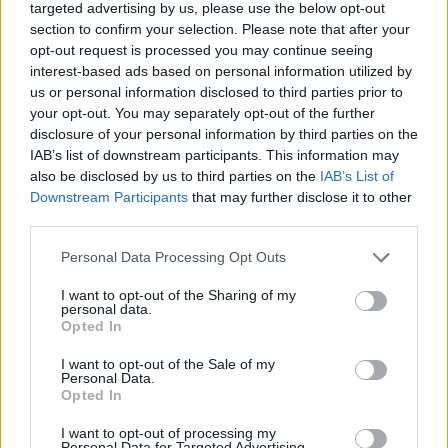
targeted advertising by us, please use the below opt-out
section to confirm your selection. Please note that after your
opt-out request is processed you may continue seeing
interest-based ads based on personal information utilized by
us or personal information disclosed to third parties prior to
your opt-out. You may separately opt-out of the further
disclosure of your personal information by third parties on the
IAB’s list of downstream participants. This information may
also be disclosed by us to third parties on the
IAB’s List of
Downstream Participants
that may further disclose it to other
third parties.
Please note that this website/app uses one or more Google
Personal Data Processing Opt Outs
services and may gather and store information including but
Ακολουθείστε το iPaideia.gr στο Go
not limited to your visit or usage behaviour. You may click to
I want to opt-out of the Sharing of my
personal data.
grant or deny consent to Google and its third-party tags to
Ειδήσεις
Opted In
Tελευταίες
για την Παιδεία και την εργασ
use your data for below specified purposes in below Google
consent section.
I want to opt-out of the Sale of my
Personal Data.
Opted In
I want to opt-out of processing my
Personal Data for Targeted Advertising.