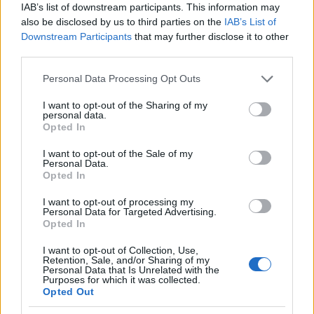
IAB’s list of downstream participants. This information may
also be disclosed by us to third parties on the
IAB’s List of
Downstream Participants
that may further disclose it to other
third parties.
Please note that this website/app uses one or more Google
Personal Data Processing Opt Outs
services and may gather and store information including but
not limited to your visit or usage behaviour. You may click to
I want to opt-out of the Sharing of my
ΔΕΙΤΕ
Black Friday 2025: Πότε είναι φέτος
personal data.
grant or deny consent to Google and its third-party tags to
Opted In
use your data for below specified purposes in below Google
Πώς να παραμείνετε ασφαλείς παρά τις
consent section.
I want to opt-out of the Sale of my
προσφορές
Personal Data.
Opted In
Διατυπώστε με σαφήνεια τις εντολές σας σε εργαλεία
I want to opt-out of processing my
AI. Αντί για γενικά αιτήματα, προτιμήστε λεπτομερείς
Personal Data for Targeted Advertising.
Opted In
οδηγίες που περιλαμβάνουν συγκεκριμένα κριτήρια
επιλογής προϊόντων και αξιόπιστες πηγές.
I want to opt-out of Collection, Use,
Retention, Sale, and/or Sharing of my
Παράδειγμα:
Personal Data that Is Unrelated with the
Purposes for which it was collected.
«Λειτούργησε ως προσωπικός βοηθός αγορών. Βρες
Opted Out
τρία laptop από αναγνωρισμένους λιανέμπορους, με