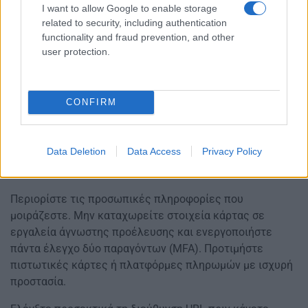
I want to allow Google to enable storage
related to security, including authentication
functionality and fraud prevention, and other
user protection.
CONFIRM
Data Deletion
Data Access
Privacy Policy
Περιορίστε τις προσωπικές πληροφορίες που
μοιράζεστε. Μην καταχωρείτε στοιχεία κάρτας σε
εργαλεία άγνωστης προέλευσης και ενεργοποιήστε
πάντα έλεγχο δύο παραγόντων (MFA). Προτιμήστε
πιστωτικές κάρτες ή πλατφόρμες πληρωμών με ισχυρή
προστασία.