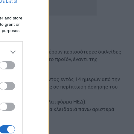
B’s List of
er and store
to grant or
ed purposes
ροϊόντος.
ωτικής κάρτας προσφέρουν περισσότερες δικλείδες
ηση δεν παραδώσει το προϊόν, έναντι της
πιστροφής του προϊόντος εντός 14 ημερών από την
όντων της επιχείρησης σε περίπτωση άσκησης του
ορών (πανενωσιακή πλατφόρμα ΗΕΔ).
υ ασφάλειας, δηλ. μια κλειδαριά πάνω αριστερά
.