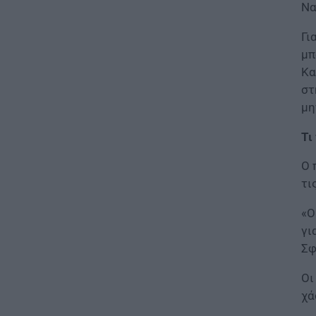
Να
07.08.2026 - 13:52
Γι
ΕΙΔΗΣΕΙΣ
μπ
Ιός Δυτικού Νείλου: Στο
Κα
«κόκκινο» φέτος η Αττική –
Πώς μεταδίδεται, ποια είναι τα
στ
συμπτώματα, ποια είναι τα
μη
μέτρα προστασίας
07.08.2026 - 13:19
Τι
Ο 
ΕΙΔΗΣΕΙΣ
τι
Διαβατήρια: Ποιά είναι τα
ισχυρότερα και ποια τα
ασθενέστερα στον κόσμο το
«Ο
2026
γι
07.08.2026 - 12:42
Σφ
Οι
ΠΑΙΔΕΙΑ
«Πυρά» κατά Ζαχαράκη για
χά
τους διορισμούς