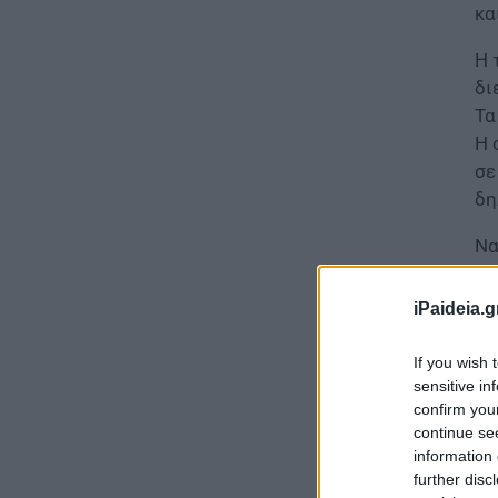
κα
Η 
δι
Τα
Η 
σε
δη
Να
απ
ισ
iPaideia.g
If you wish 
sensitive in
confirm you
continue se
information 
further disc