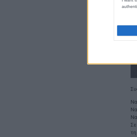
authenti
ΠΑΙΔΕΙΑ
Τεχνητή Νοημοσύνη στα
σχολεία: Οι νέοι κανόνες για
μαθητές και εκπαιδευτικούς –
Τι απαγορεύεται
07.08.2026 - 15:45
ΕΙΔΗΣΕΙΣ
Δεκαπενταύγουστος 2026:
Πώς αμείβονται όσοι
εργαστούν – Τι ισχύει για
πενθήμερο, εξαήμερο και
άδεια
Συ
07.08.2026 - 14:30
Να
ΠΑΙΔΕΙΑ
Να
Παιδικοί σταθμοί ΕΣΠΑ 2026 –
Να
2027: Δείτε πότε αναμένονται
Σε
τα προσωρινά αποτελέσματα
τη
για τα voucher