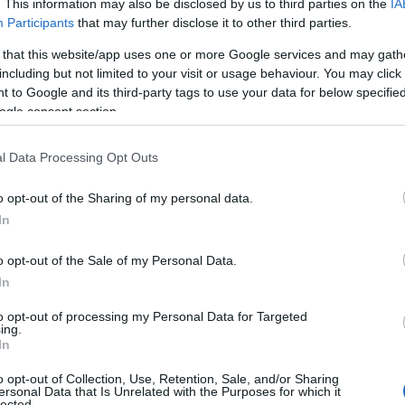
. This information may also be disclosed by us to third parties on the
IA
Participants
that may further disclose it to other third parties.
 that this website/app uses one or more Google services and may gath
including but not limited to your visit or usage behaviour. You may click 
 to Google and its third-party tags to use your data for below specifi
ogle consent section.
διαθεσιμότητα, ο τρόπος πληρωμής και αποστολής του π
ισημαίνεται ότι οι συναλλαγές μέσω χρεωστικής ή πιστ
l Data Processing Opt Outs
φαλείας για τον καταναλωτή σε περίπτωση που η επιχείρ
o opt-out of the Sharing of my personal data.
τάθεσης σε τραπεζικό λογαριασμό.
In
 δικαίωμα αναιτιολόγητης, αζήμιας υπαναχώρησης και ε
o opt-out of the Sale of my Personal Data.
ραλαβή του, καθώς και η πολιτική επιστροφής των προϊ
In
καιώματος αυτού.
σύνδεσμος ηλεκτρονικής επίλυσης καταναλωτικών διαφ
to opt-out of processing my Personal Data for Targeted
ηροφορίες ασφάλειας του ιστότοπου: εμφάνιση εικονιδίο
ing.
In
ον browser, ηλεκτρονική διεύθυνση που ξεκινά με https://)
o opt-out of Collection, Use, Retention, Sale, and/or Sharing
ersonal Data that Is Unrelated with the Purposes for which it
lected.