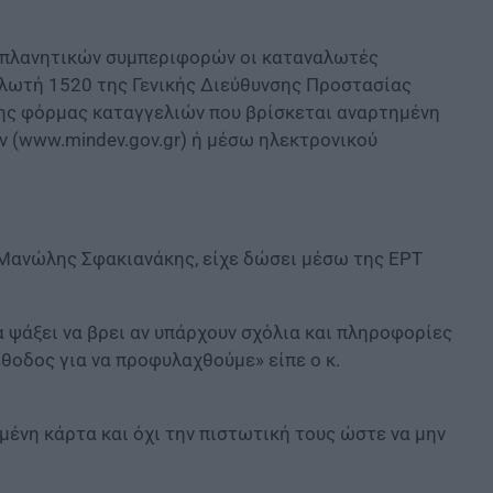
ραπλανητικών συμπεριφορών οι καταναλωτές
λωτή 1520 της Γενικής Διεύθυνσης Προστασίας
της φόρμας καταγγελιών που βρίσκεται αναρτημένη
ν (www.mindev.gov.gr) ή μέσω ηλεκτρονικού
 Μανώλης Σφακιανάκης, είχε δώσει μέσω της ΕΡΤ
α ψάξει να βρει αν υπάρχουν σχόλια και πληροφορίες
έθοδος για να προφυλαχθούμε» είπε ο κ.
ένη κάρτα και όχι την πιστωτική τους ώστε να μην