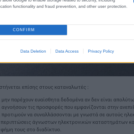
cation functionality and fraud prevention, and other user protection.
CONFIRM
Data Deletion
Data Access
Privacy Policy
στήνεται επίσης στους καταναλωτές :
 μην παρέχουν ευαίσθητα δεδομένα αν δεν είναι απολύτω
 αγνοήσουν τις προσφορές που εμφανίζονται στην ανεπι
 προτιμούν να συναλλάσσονται με γνωστά σε αυτούς ηλε
 περιπτώσεις άγνωστων ηλεκτρονικών καταστημάτων και
 φήμη τους στο διαδίκτυο.