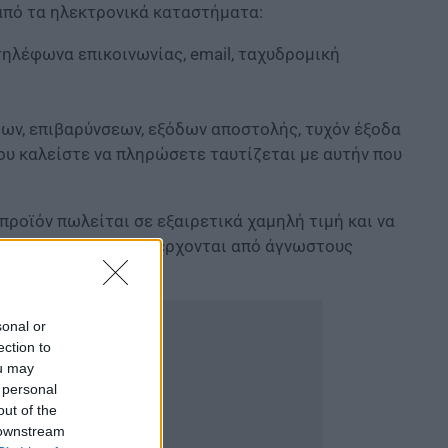
από τα ηλεκτρονικά καταστήματα:
ηλέφωνα επικοινωνίας, email, ταχυδρομική
ων, επιβαρύνσεων, εξόδων αποστολής, τυχόν έξοδα
ου καλείστε να πληρώσετε ταυτίζεται με αυτήν που
προϊόν πωλείται σε εξαιρετικά χαμηλή τιμή και να
να παράθυρα, αν προέρχονται από άγνωστους
sonal or
ection to
ou may
 personal
out of the
 downstream