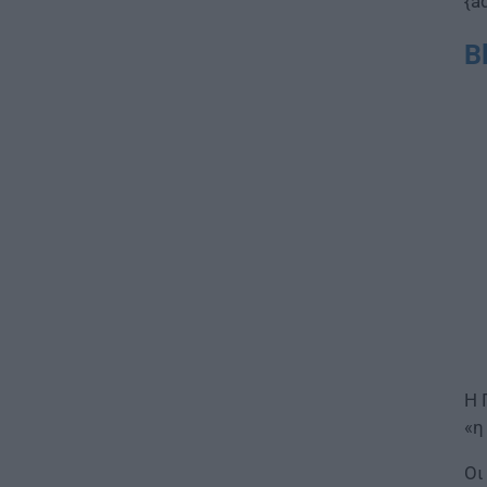
{a
B
Η 
«
Οι