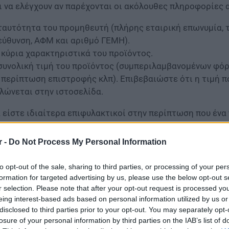
ι να ελέγχουν αν παρέχονται οι ακόλουθες πληροφορίες 
ταυτότητα του προμηθευτή (πλήρης εταιρική επωνυμία, τ
εύθυνση, ΑΦΜ και αριθμό ΓΕΜΗ).
 κύρια χαρακτηριστικά του προϊόντος.
συνολική τιμή του προϊόντος (συμπεριλαμβανομένων φόρ
 περίπτωση επιστροφής κλπ). Επιβεβαιώστε ότι η τιμή π
λώνεται στην ιστοσελίδα.
 είστε ιδιαίτερα επιφυλακτικοί στην περίπτωση που ένα 
οφεύγετε τις προσφορές που εμφανίζονται σε αναδυόμε
τοτόπους.
r -
Do Not Process My Personal Information
to opt-out of the sale, sharing to third parties, or processing of your per
formation for targeted advertising by us, please use the below opt-out s
r selection. Please note that after your opt-out request is processed y
eing interest-based ads based on personal information utilized by us or
disclosed to third parties prior to your opt-out. You may separately opt-
losure of your personal information by third parties on the IAB’s list of