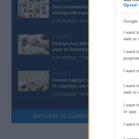
Opted 
Ποιοί σπουδαστές θα λάβουν
επίδομα 600 ευρώ
07.08.2026 - 18:19
Google 
I want t
ΕΙΔΗΣΕΙΣ
web or d
Επίδομα έως 500 ευρώ τον
μήνα: Οι δικαιούχοι
I want t
07.08.2026 - 17:08
purpose
I want 
ΕΙΔΗΣΕΙΣ
Γονικές παροχές και δωρεές:
I want t
Οι «παγίδες» και τα λάθη
web or d
07.08.2026 - 16:19
I want t
ΠΑΙΔΕΙΑ
or app.
ΔΕΙΤΕ ΟΛΕΣ ΤΙΣ ΕΙΔΗΣΕΙΣ ΕΔΩ »
ΝΕΟ φοιτητικό επίδομα: Για
ποιούς φοιτητές
I want t
07.08.2026 - 15:54
I want t