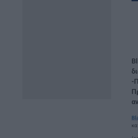
B
δι
-
Π
αν
Bl
κα