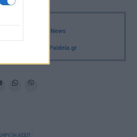
deia.gr στο Google News
iPaideia.gr
και την εργασία στο
ΗΡΥΞΗ ΑΣΕΠ