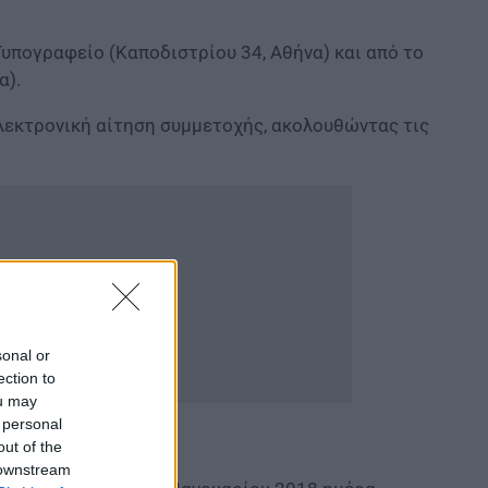
υπογραφείο (Καποδιστρίου 34, Αθήνα) και από το
α).
λεκτρονική αίτηση συμμετοχής, ακολουθώντας τις
sonal or
ection to
ou may
 personal
out of the
 downstream