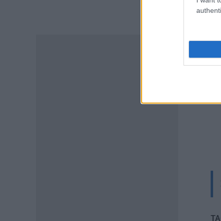
ΠΑΙΔΕΙΑ
authenti
Υπουργείο Παιδείας:
Ανακοινώθηκαν 95
ειδικότητες και 860 τμήματα
των ΣΑΕΚ – Πότε ξεκινούν οι
αιτήσεις
07.08.2026 - 10:04
ΠΑΙΔΕΙΑ
Προσλήψεις αναπληρωτών
2026: Πόσες προσλήψεις θα
γίνουν στην Α’ φάση
07.08.2026 - 09:40
ΠΑΙΔΕΙΑ
Διορισμοί εκπαιδευτικών –
Υπουργείο Παιδείας:
«Κλείδωσε» η ημερομηνία
ανακοίνωσης των ονομάτων
07.08.2026 - 09:19
TA