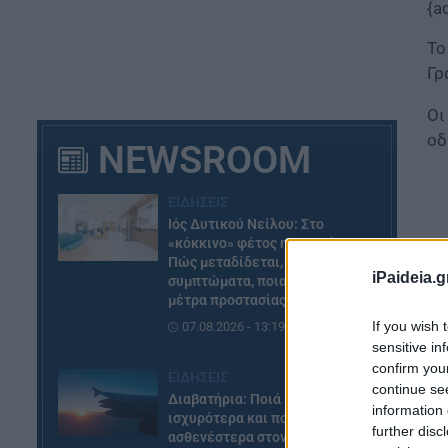
{a
Το
Γρ
Οι
οδ
NEWSROOM
ΕΙΔΗΣΕΙΣ
Ιός Δυτικού Νείλου: Στο
«κόκκινο» φέτος η Αττική –
Πώς μεταδίδεται, ποια είναι τα
iPaideia.g
συμπτώματα, ποια είναι τα
μέτρα προστασίας
If you wish 
07.08.2026 - 13:19
sensitive in
confirm you
ΕΙΔΗΣΕΙΣ
continue se
Διαβατήρια: Ποιά είναι τα
information 
ισχυρότερα και ποια τα
further disc
ασθενέστερα στον κόσμο το