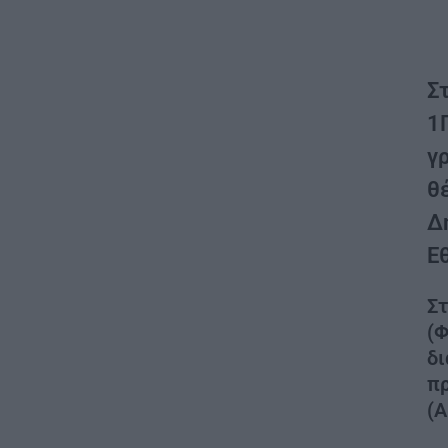
Στ
1
γ
θ
Δ
Ε
Στ
(Φ
δι
π
(Α