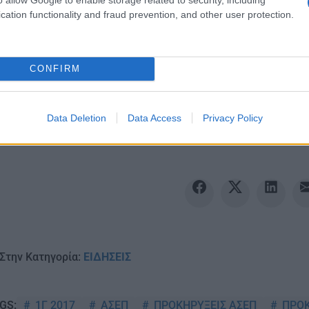
cation functionality and fraud prevention, and other user protection.
Ακολουθείστε το iPai
CONFIRM
Ειδήσεις
Tελευταίες
για την Παιδεία 
Data Deletion
Data Access
Privacy Policy
Στην Κατηγορία:
ΕΙΔΗΣΕΙΣ
1Γ 2017
ΑΣΕΠ
ΠΡΟΚΗΡΥΞΕΙΣ ΑΣΕΠ
ΠΡΟΚ
GS: