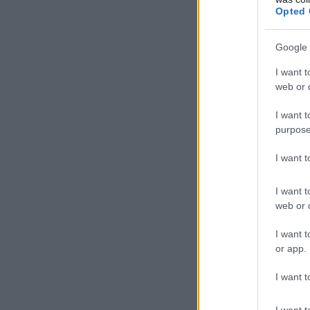
ΣΑΕΚ – Σχολεία Δεύτερης
Opted 
Ευκαιρίας: Τι αλλάζει σε
χρηματοδότηση και
λειτουργικές δαπάνες
Google 
07.08.2026 - 11:17
I want t
web or d
ΠΑΙΔΕΙΑ
ΑΣΕΠ 1ΓΕ/2026 και 2ΓΕ/2026:
I want t
ΑΣ
Σήμερα η κλήρωση –
purpose
Αντίστροφη μέτρηση για τους
προσωρινούς πίνακες
I want 
εκπαιδευτικών
07.08.2026 - 11:01
I want t
web or d
ΕΙΔΗΣΕΙΣ
I want t
Τουρισμός για όλους: Ποιά
or app.
ΑΦΜ κάνουν αίτηση σήμερα –
Όλες οι ημερομηνίες
I want t
07.08.2026 - 10:25
I want t