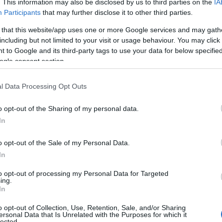
προθεσμία υποβολής των ηλεκτρονικών αιτήσεων συμμετο
. This information may also be disclosed by us to third parties on the
IA
τάρτη και λήγει στις 18 Ιανουαρίου 2018, ημέρα Πέμπτη 
Participants
that may further disclose it to other third parties.
 that this website/app uses one or more Google services and may gath
including but not limited to your visit or usage behaviour. You may click 
 to Google and its third-party tags to use your data for below specifi
υπογεγραμμένη εκτυπωμένη μορφή της ηλεκτρονικής αίτ
ogle consent section.
καιολογητικά υποβάλλονται στο
ΑΣΕΠ
(
www.asep.gr
) ταχ
Σ.Ε.Π.
l Data Processing Opt Outs
τηση για την Προκήρυξη 1Γ/2017
o opt-out of the Sharing of my personal data.
Θ. 14308
In
ήνα Τ.Κ. 11510
o opt-out of the Sale of my Personal Data.
προθεσμία υποβολής της εκτυπωμένης μορφής της ηλεκτ
In
καιολογητικά λήγει με την πάροδο της 22ας Ιανουαρίου 
to opt-out of processing my Personal Data for Targeted
ing.
In
o opt-out of Collection, Use, Retention, Sale, and/or Sharing
ersonal Data that Is Unrelated with the Purposes for which it
lected.