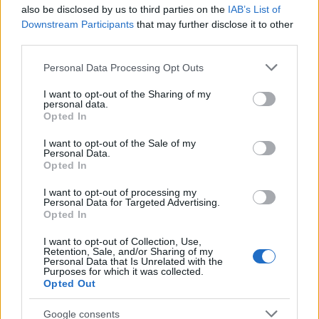
also be disclosed by us to third parties on the
IAB’s List of
Downstream Participants
that may further disclose it to other
Στις 11:00 ο Υφυπουργός παρά τω Πρωθυπουργώ και
third parties.
Κυβερνητικός Εκπρόσωπος Γιάννης Οικονόμου θα
Please note that this website/app uses one or more Google
ανακοινώσει τις αποφάσεις του Πρωθυπουργού
Personal Data Processing Opt Outs
services and may gather and store information including but
Κυριάκου Μητσοτάκη
για τις αλλαγές στο κυβερνητικό
not limited to your visit or usage behaviour. You may click to
I want to opt-out of the Sharing of my
σχήμα.
personal data.
grant or deny consent to Google and its third-party tags to
Opted In
use your data for below specified purposes in below Google
consent section.
I want to opt-out of the Sale of my
Personal Data.
Opted In
I want to opt-out of processing my
Personal Data for Targeted Advertising.
Opted In
I want to opt-out of Collection, Use,
Retention, Sale, and/or Sharing of my
Personal Data that Is Unrelated with the
Purposes for which it was collected.
Opted Out
Google consents