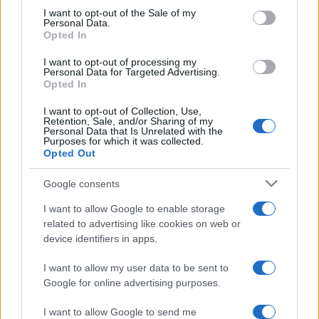
consent section.
I want to opt-out of the Sale of my
Personal Data.
Opted In
I want to opt-out of processing my
Personal Data for Targeted Advertising.
Opted In
I want to opt-out of Collection, Use,
Retention, Sale, and/or Sharing of my
Personal Data that Is Unrelated with the
Purposes for which it was collected.
Opted Out
Google consents
I want to allow Google to enable storage
related to advertising like cookies on web or
Αναφορικά με τον ΦΠΑ θα παραταθεί έως το τέλος του
device identifiers in apps.
2022 ο μειωμένος συντελεστής σε Εστίαση, Τουρισμό,
Μεταφορές. Επίσης στο τραπέζι βρίσκεται η μείωση του
I want to allow my user data to be sent to
ΦΠΑ από το 13% στο 6% σε βασικά προϊόντα (ψωμί, γάλα,
Google for online advertising purposes.
κρέας, μακαρόνια).
I want to allow Google to send me