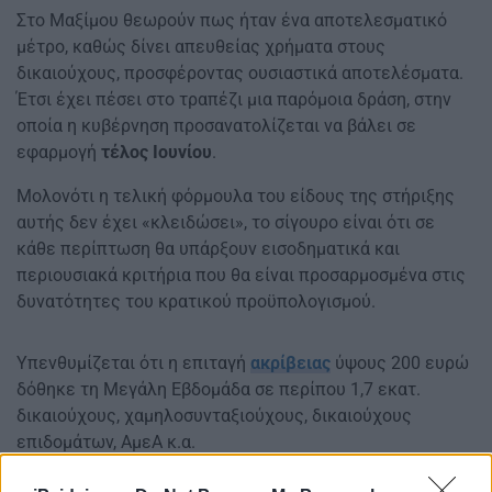
Στο Μαξίμου θεωρούν πως ήταν ένα αποτελεσματικό
μέτρο, καθώς δίνει απευθείας χρήματα στους
δικαιούχους, προσφέροντας ουσιαστικά αποτελέσματα.
Έτσι έχει πέσει στο τραπέζι μια παρόμοια δράση, στην
οποία η κυβέρνηση προσανατολίζεται να βάλει σε
εφαρμογή
τέλος Ιουνίου
.
Μολονότι η τελική φόρμουλα του είδους της στήριξης
αυτής δεν έχει «κλειδώσει», το σίγουρο είναι ότι σε
κάθε περίπτωση θα υπάρξουν εισοδηματικά και
περιουσιακά κριτήρια που θα είναι προσαρμοσμένα στις
δυνατότητες του κρατικού προϋπολογισμού.
Υπενθυμίζεται ότι η επιταγή
ακρίβειας
ύψους 200 ευρώ
δόθηκε τη Μεγάλη Εβδομάδα σε περίπου 1,7 εκατ.
δικαιούχους, χαμηλοσυνταξιούχους, δικαιούχους
επιδομάτων, ΑμεΑ κ.α.
Σε ό,τι αφορά στο ρεύμα το Μάιο θα συνεχιστούν οι