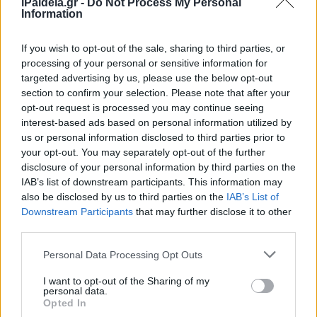
iPaideia.gr -
Do Not Process My Personal
επιδοτήσεις. Πρόκειται για 72 ευρώ για τις πρώτες 300
Information
KWh και για το φυσικό αέριο 40 ευρώ ανά MWh.
Επιπλέον και το τρέχον μήνα θα συνεχιστεί η επιδότηση
If you wish to opt-out of the sale, sharing to third parties, or
processing of your personal or sensitive information for
στο πετρέλαιο κίνησης, ύψους 0,15 ευρώ ανά λίτρο στην
targeted advertising by us, please use the below opt-out
αντλία για όλους.
section to confirm your selection. Please note that after your
opt-out request is processed you may continue seeing
interest-based ads based on personal information utilized by
us or personal information disclosed to third parties prior to
your opt-out. You may separately opt-out of the further
disclosure of your personal information by third parties on the
IAB’s list of downstream participants. This information may
also be disclosed by us to third parties on the
IAB’s List of
Downstream Participants
that may further disclose it to other
third parties.
Please note that this website/app uses one or more Google
Personal Data Processing Opt Outs
services and may gather and store information including but
not limited to your visit or usage behaviour. You may click to
I want to opt-out of the Sharing of my
personal data.
grant or deny consent to Google and its third-party tags to
Opted In
use your data for below specified purposes in below Google