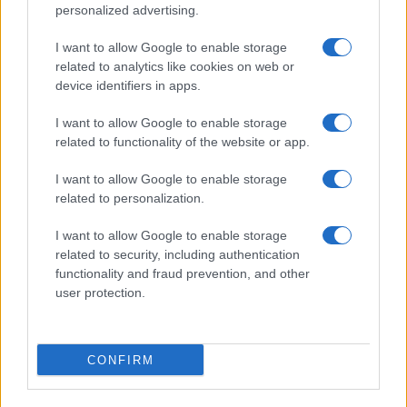
Ειδήσεις σήμερα
personalized advertising.
I want to allow Google to enable storage
Ακρίβεια: Έρχονται αυξήσεις – σοκ έως και
related to analytics like cookies on web or
50%! Δείτε σε ποιά προϊόντα
device identifiers in apps.
Σχολεία: ΝΕΕΣ οδηγίες για την επιστροφή στα
I want to allow Google to enable storage
θρανία
related to functionality of the website or app.
Ξεκίνησαν οι ενδιάμεσες εκπτώσεις: Τι
I want to allow Google to enable storage
πρέπει να προσέξετε – Ποιά Κυριακή είναι
related to personalization.
ανοιχτά τα καταστήματα
I want to allow Google to enable storage
related to security, including authentication
functionality and fraud prevention, and other
user protection.
CONFIRM