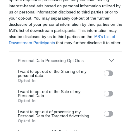
interest-based ads based on personal information utilized by
us or personal information disclosed to third parties prior to
Τέλος στα πλαστικά μιας χρήσης
your opt-out. You may separately opt-out of the further
από το καλοκαίρι του 2020
disclosure of your personal information by third parties on the
IAB’s list of downstream participants. This information may
17/10/2019 - 16:13
also be disclosed by us to third parties on the
IAB’s List of
Downstream Participants
that may further disclose it to other
third parties.
Αυξάνεται η τιμή της πλαστικής
Please note that this website/app uses one or more Google
σακούλας
Personal Data Processing Opt Outs
services and may gather and store information including but
01/01/2019 - 13:05
not limited to your visit or usage behaviour. You may click to
I want to opt-out of the Sharing of my
personal data.
grant or deny consent to Google and its third-party tags to
Opted In
use your data for below specified purposes in below Google
consent section.
I want to opt-out of the Sale of my
Ποιές σακούλες είναι δωρεάν
Personal Data.
Opted In
31/12/2018 - 10:21
I want to opt-out of processing my
Personal Data for Targeted Advertising.
Opted In
Υπερδιπλάσιο το κόστος της
πλαστικής σακούλας από την