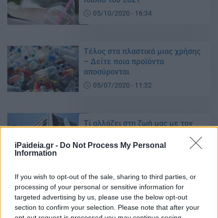
05/10/2020 - 16:34
Τέλος στα πλαστικά μιας χρήσης
– Δείτε ποια προϊόντα
αποσύρονται
05/07/2020 - 11:32
Τί αλλάζει στη ζωή μας με τον
νέο περιβαλλοντικό νόμο
iPaideia.gr -
Do Not Process My Personal
06/05/2020 - 22:10
Information
If you wish to opt-out of the sale, sharing to third parties, or
Έρχεται νέο «χαράτσι» στις
processing of your personal or sensitive information for
πλαστικές σακούλες
targeted advertising by us, please use the below opt-out
section to confirm your selection. Please note that after your
21/01/2020 - 12:41
opt-out request is processed you may continue seeing