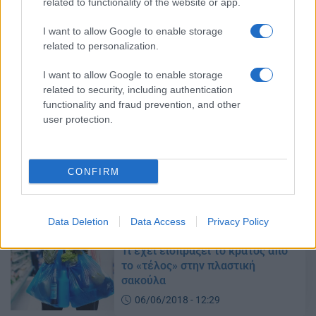
related to functionality of the website or app.
I want to allow Google to enable storage
10,7 εκατομμύρια ευρώ από τις
related to personalization.
πλαστικές σακούλας θα
επιστραφούν στους πολίτες
I want to allow Google to enable storage
related to security, including authentication
16/09/2018 - 11:15
functionality and fraud prevention, and other
user protection.
Μειώθηκε σημαντικά η
κατανάλωση της λεπτής
CONFIRM
πλαστικής σακούλας
18/06/2018 - 18:01
Data Deletion
Data Access
Privacy Policy
Τι έχει εισπράξει το κράτος από
το «τέλος» στην πλαστική
σακούλα
06/06/2018 - 12:29