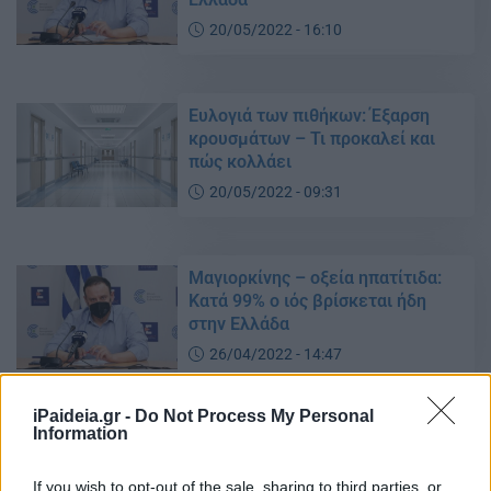
20/05/2022 - 16:10
Ευλογιά των πιθήκων: Έξαρση
κρουσμάτων – Τι προκαλεί και
πώς κολλάει
20/05/2022 - 09:31
Μαγιορκίνης – οξεία ηπατίτιδα:
Κατά 99% ο ιός βρίσκεται ήδη
στην Ελλάδα
26/04/2022 - 14:47
iPaideia.gr -
Do Not Process My Personal
Information
Κορονοϊός – Μαγιορκίνης:
Mείωση των διαγνώσεων κατά 27
% αυτή την εβδομάδα
If you wish to opt-out of the sale, sharing to third parties, or