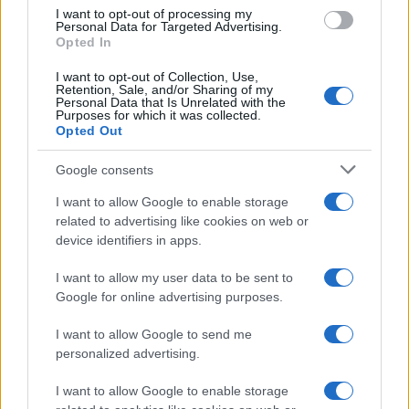
την Όμικρον
I want to opt-out of processing my
Personal Data for Targeted Advertising.
21/01/2022 - 13:49
Opted In
I want to opt-out of Collection, Use,
Retention, Sale, and/or Sharing of my
Personal Data that Is Unrelated with the
Μαγιορκίνης: Σε «τροχιά»
Purposes for which it was collected.
συρρίκνωσης το «κύμα» της
Opted Out
Όμικρον
Google consents
20/01/2022 - 20:31
I want to allow Google to enable storage
related to advertising like cookies on web or
device identifiers in apps.
Κορoνοϊός – Μαγιορκίνης: Δεν
μπορούμε να είμαστε σίγουροι
I want to allow my user data to be sent to
100% για τα τεστ
Google for online advertising purposes.
13/01/2022 - 21:33
I want to allow Google to send me
personalized advertising.
Κορονοϊός – Μαγιορκίνης: Αύξηση
I want to allow Google to enable storage
κατά 290% στα κρούσματα