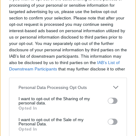
processing of your personal or sensitive information for
15/04/2022 - 21:33
targeted advertising by us, please use the below opt-out
section to confirm your selection. Please note that after your
opt-out request is processed you may continue seeing
Κορονοϊός – Μαγιορκίνης:
interest-based ads based on personal information utilized by
Μειώθηκαν οι νέες διαγνώσεις
us or personal information disclosed to third parties prior to
την τελευταία εβδομάδα
your opt-out. You may separately opt-out of the further
disclosure of your personal information by third parties on the
10/02/2022 - 20:31
IAB’s list of downstream participants. This information may
also be disclosed by us to third parties on the
IAB’s List of
Downstream Participants
that may further disclose it to other
third parties.
Μαγιορκίνης: Δεν είναι αθώα η
‘Ομικρον – Πολλαπλάσιος ο
Please note that this website/app uses one or more Google
Personal Data Processing Opt Outs
κίνδυνος για τους
services and may gather and store information including but
ανεμβολίαστους
not limited to your visit or usage behaviour. You may click to
I want to opt-out of the Sharing of my
personal data.
22/01/2022 - 09:37
grant or deny consent to Google and its third-party tags to
Opted In
use your data for below specified purposes in below Google
consent section.
I want to opt-out of the Sale of my
Personal Data.
Κορονοϊός – Μαγιορκίνης:
Opted In
Yπάρχουν θάνατοι πλέον κι από