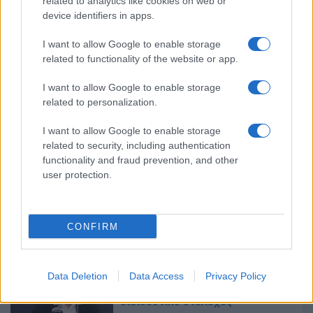
related to analytics like cookies on web or
05/01/2022 - 19:17
device identifiers in apps.
I want to allow Google to enable storage
related to functionality of the website or app.
Μαγιορκίνης: Περιμένουμε
ραγδαία αύξηση των κρουσμάτων
I want to allow Google to enable storage
λόγω μετάλλαξης
related to personalization.
16/12/2021 - 21:03
I want to allow Google to enable storage
related to security, including authentication
functionality and fraud prevention, and other
Μαγιορκίνης: Δεδομένη η
user protection.
επικράτηση της μετάλλαξης
Όμικρον
09/12/2021 - 20:28
CONFIRM
Μαγιορκίνης για μετάλλαξη
Data Deletion
Data Access
Privacy Policy
«Όμικρον»: Είναι ένα εξαιρετικά
διεισδυτικό στέλεχος