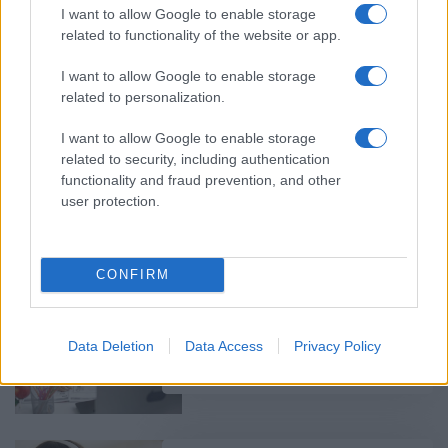
I want to allow Google to enable storage
related to functionality of the website or app.
Voucher 200 ευρώ – δεύτερος
κύκλος: Ξεκινούν οι ΝΕΕΣ
I want to allow Google to enable storage
αιτήσεις
related to personalization.
09/06/2021 - 13:11
I want to allow Google to enable storage
related to security, including authentication
functionality and fraud prevention, and other
Voucher 200 ευρώ: ΝΕΑ –
user protection.
δικαιούχοι – Πότε ξεκινούν οι
αιτήσεις
08/06/2021 - 07:03
CONFIRM
Voucher 200 ευρώ: ΝΕΕΣ αιτήσεις
Data Deletion
Data Access
Privacy Policy
06/06/2021 - 11:14