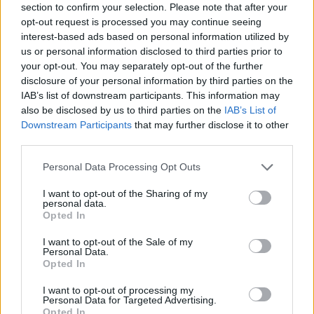
δικαιούχους
section to confirm your selection. Please note that after your
02/08/2021 - 16:30
opt-out request is processed you may continue seeing
interest-based ads based on personal information utilized by
us or personal information disclosed to third parties prior to
your opt-out. You may separately opt-out of the further
Voucher 200 ευρώ: Ξεκινάει ο
disclosure of your personal information by third parties on the
τρίτος κύκλος – Δικαιούχοι
IAB’s list of downstream participants. This information may
01/08/2021 - 10:37
also be disclosed by us to third parties on the
IAB’s List of
Downstream Participants
that may further disclose it to other
third parties.
Voucher 200 ευρώ: Πότε ξεκινάει
Please note that this website/app uses one or more Google
Personal Data Processing Opt Outs
ο Γ κύκλος – ΝΕΟΙ δικαιούχοι
services and may gather and store information including but
not limited to your visit or usage behaviour. You may click to
I want to opt-out of the Sharing of my
30/07/2021 - 14:15
personal data.
grant or deny consent to Google and its third-party tags to
Opted In
use your data for below specified purposes in below Google
consent section.
I want to opt-out of the Sale of my
Personal Data.
Voucher 200 ευρώ: Προθεσμία
Opted In
αιτήσεων για tablet και laptop
14/06/2021 - 16:49
I want to opt-out of processing my
Personal Data for Targeted Advertising.
Opted In