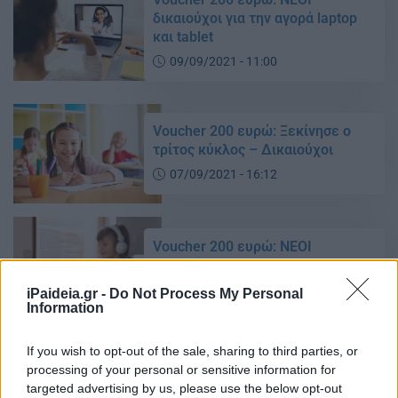
δικαιούχοι για την αγορά laptop
και tablet
09/09/2021 - 11:00
Voucher 200 ευρώ: Ξεκίνησε ο
τρίτος κύκλος – Δικαιούχοι
07/09/2021 - 16:12
Voucher 200 ευρώ: ΝΕΟΙ
δικαιούχοι
02/09/2021 - 12:58
iPaideia.gr -
Do Not Process My Personal
Information
If you wish to opt-out of the sale, sharing to third parties, or
Voucher 200 ευρώ: Πότε ξεκινάει
processing of your personal or sensitive information for
ο τρίτος κύκλος για ΝΕΟΥΣ
targeted advertising by us, please use the below opt-out