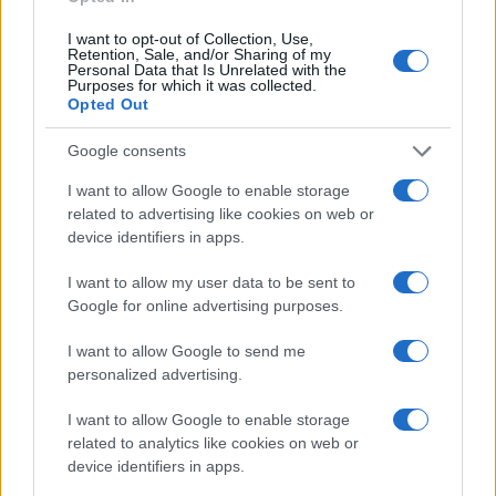
I want to opt-out of Collection, Use,
Voucher 200 ευρώ: Ξεκίνησε ο
Retention, Sale, and/or Sharing of my
δεύτερος κύκλος – Πού και πώς
Personal Data that Is Unrelated with the
Purposes for which it was collected.
κάνετε αίτηση
Opted Out
11/06/2021 - 13:05
Google consents
I want to allow Google to enable storage
Voucher 200 ευρώ: Πώς θα
related to advertising like cookies on web or
κάνετε αίτηση για το δεύτερο
device identifiers in apps.
κύκλο – Δικαιούχοι, διαδικασία
I want to allow my user data to be sent to
11/06/2021 - 08:02
Google for online advertising purposes.
I want to allow Google to send me
Voucher 200 ευρώ: Ανοίγει πάλι η
personalized advertising.
πλατφόρμα για τάμπλετ και
λάπτοπ
I want to allow Google to enable storage
related to analytics like cookies on web or
10/06/2021 - 09:32
device identifiers in apps.