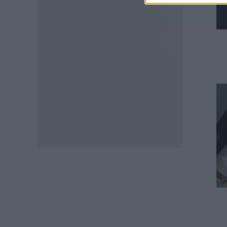
αποσπάσεις για τα σχολικά έτη
2026-2029
06.08.2026 - 16:03
ΕΙΔΗΣΕΙΣ
Ιός Δυτικού Νείλου:
Αυξάνονται τα κρούσματα, σε
ποιες περιοχές της Αττικής
έχουν εντοπιστεί
06.08.2026 - 15:31
ΠΑΙΔΕΙΑ
Διορισμοί εκπαιδευτικών
2026: Δείτε μέχρι ποια σειρά
ΑΣΕΠ έγιναν οι περσινοί
διορισμοί ΠΕ70
06.08.2026 - 14:46
ΠΑΙΔΕΙΑ