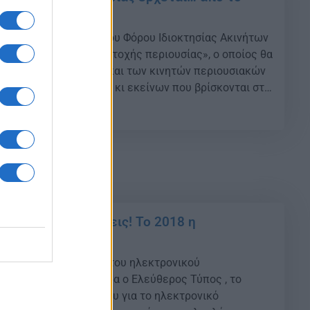
τικατάσταση του Ενιαίου Φόρου Ιδιοκτησίας Ακινήτων
 γενικευμένο «φόρο κατοχής περιουσίας», ο οποίος θα
σύνολο των ακινήτων και των κινητών περιουσιακών
λήνων πολιτών, ακόμη κι εκείνων που βρίσκονται στο
εί το οικονομικό επιτελείο της κυβέρνησης.
35
διο, ο νέος φόρος περιουσίας θα επιβαρύνει […]
ο χωρίς… καταθέσεις! Το 2018 η
ου
τίθεται η ολοκλήρωση του ηλεκτρονικού
 Οπως αναφέρει σήμερα ο Ελεύθερος Τύπος , το
λοποίησης του σχεδίου για το ηλεκτρονικό