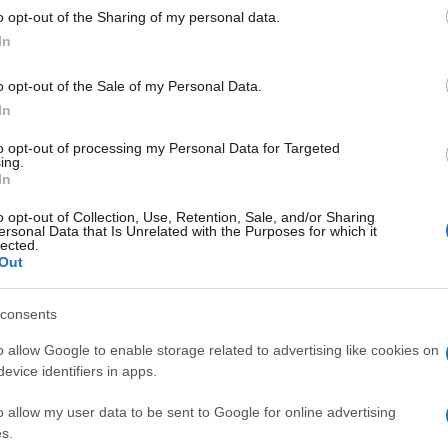
τους με άλλες πλ
o opt-out of the Sharing of my personal data.
εντοπισμό πιθαν
In
έχουν τη δυνατότ
οποία προκύπτουν
o opt-out of the Sale of my Personal Data.
οριστικός. - Υποσ
In
Τέλος ο ΕΝΦΙΑ
φορολογικής διοί
περιουσίας. Tι
to opt-out of processing my Personal Data for Targeted
νέες κατηγορίες 
ing.
συλλογής, ενημέρ
Eνα νέο «σούπερ 
In
δεδομένων αυτών.
υπουργείο Οικονο
o opt-out of Collection, Use, Retention, Sale, and/or Sharing
τους χρήστες του
περιουσίας που θ
ersonal Data that Is Unrelated with the Purposes for which it
lected.
παραμέτρους λειτ
πληροφορίες του 
Out
παρακολούθησης τ
φόρου στο σύνολο
31/01/2017 - 15:
στατιστικών στοι
των Ελλήνων πολι
consents
έχει ενταχθεί στ
o allow Google to enable storage related to advertising like cookies on
evice identifiers in apps.
o allow my user data to be sent to Google for online advertising
s.
Ο ΕΝΦΙΑ φεύγε