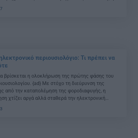
λής από τους υπόχρεους των δηλώσεων
07
άστασης και οικονομικών συμφερόντων (αρχικών με
ας υπόχρεου […]
ηλεκτρονικό περιουσιολόγιο: Τι πρέπει να
ότε
ία βρίσκεται η ολοκλήρωση της πρώτης φάσης του
ιουσιολογίου. {ad} Με στόχο τη διεύρυνση της
ς από την καταπολέµηση της φοροδιαφυγής, η
ηση χτίζει αργά αλλά σταθερά την ηλεκτρονική
ντοπίζονται φορολογούµενοι οι οποίοι έχουν
13
η και κινητή περιουσία αλλά δηλώνουν χαµηλά
ς του έτους, σύµφωνα […]