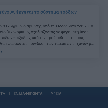
εύγουν, έρχεται το σύστημα εσόδων –
ν τεκμηρίων διαβίωσης από τα εισοδήματα του 2018
είο Οικονομικών, σχεδιάζοντας να φέρει στη θέση
εσόδων – εξόδων, υπό την προϋπόθεση ότι τους
θα εφαρμοστεί η σύνδεση των ταμιακών μηχανών με
άλληλα θα κάνουν «πρεμιέρα» οι ηλεκτρονικές
19
ριουσιολογίου και του πόθεν […]
ΑΤΑ
ΕΝΔΙΑΦΕΡΟΝΤΑ
ΥΓΕΙΑ