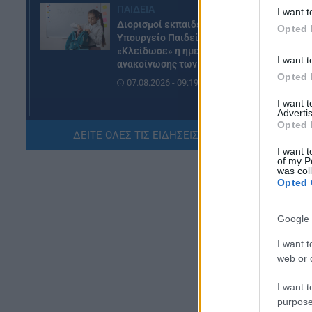
ΠΑΙΔΕΙΑ
I want t
Διορισμοί εκπαιδευτικών –
Opted 
Υπουργείο Παιδείας:
«Κλείδωσε» η ημερομηνία
I want t
ανακοίνωσης των ονομάτων
Opted 
07.08.2026 - 09:19
I want 
Advertis
ΕΙΔΗΣΕΙΣ
Opted 
ΟΠΕΚΑ: Σήμερα η πληρωμή του
ΔΕΙΤΕ ΟΛΕΣ ΤΙΣ ΕΙΔΗΣΕΙΣ ΕΔΩ »
επιδόματος των 1.000 ευρώ –
I want t
Ποιοί θα το λάβουν
of my P
was col
07.08.2026 - 08:59
Opted 
ΠΑΙΔΕΙΑ
Google 
Πανεπιστήμιο Πατρών: Ισχυρή
διεθνής ανταπόκριση στο νέο
I want t
αγγλόφωνο πρόγραμμα
web or d
Ιατρικής
I want t
06.08.2026 - 20:20
purpose