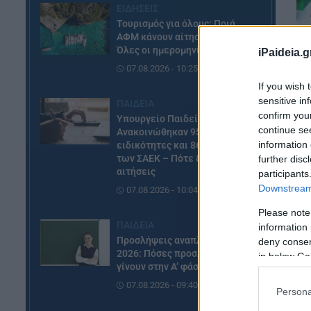
ΕΙΔΗΣΕΙΣ
Τουρισμός για όλους: Ποιά
ΑΦΜ κάνουν αίτηση σήμερα –
Όλες οι ημερομηνίες
iPaideia.g
07.08.2026 - 10:25
If you wish 
sensitive in
ΠΑΙΔΕΙΑ
confirm you
Υπουργείο Παιδείας:
continue se
Ανακοινώθηκαν 95
information 
ειδικότητες και 860 τμήματα
των ΣΑΕΚ – Πότε ξεκινούν οι
further disc
αιτήσεις
participants
Downstream 
07.08.2026 - 10:04
Please note
ΠΑΙΔΕΙΑ
information 
Προσλήψεις αναπληρωτών
deny consent
2026: Πόσες προσλήψεις θα
in below Go
γίνουν στην Α’ φάση
07.08.2026 - 09:40
Persona