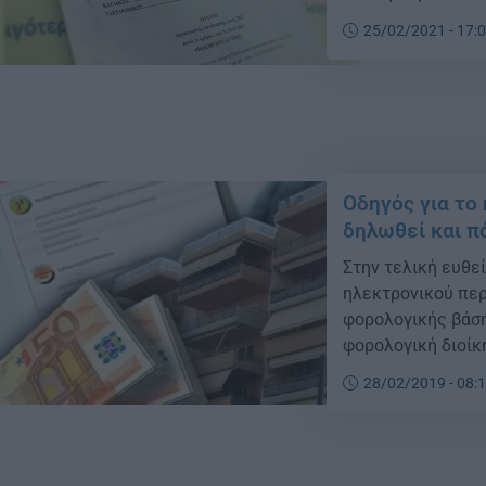
προθεσμία υποβο
25/02/2021 - 17:
περιουσιακής κατ
απόκτηση ιδιότητ
Οδηγός για το 
δηλωθεί και π
Στην τελική ευθε
ηλεκτρονικού περ
φορολογικής βάση
φορολογική διοίκ
υποδοµή για να ε
28/02/2019 - 08:
σηµαντική ακίνητ
εισοδήµατα. Εντό