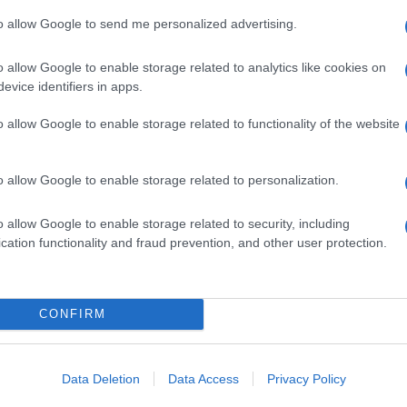
2018
to allow Google to send me personalized advertising.
Σχέδιο για την αν
o allow Google to enable storage related to analytics like cookies on
(ΕΝΦΙΑ) από έναν
evice identifiers in apps.
επιβάλλεται στο 
στοιχείων των Ελ
o allow Google to enable storage related to functionality of the website
εξωτερικό, προωθ
31/01/2017 - 07:
Σύμφωνα με το σχέ
o allow Google to enable storage related to personalization.
o allow Google to enable storage related to security, including
cation functionality and fraud prevention, and other user protection.
Περιουσιολόγι
ολοκλήρωση τ
CONFIRM
Για το 2018 μετα
περιουσιολογίου.
Data Deletion
Data Access
Privacy Policy
χρονοδιάγραμμα υ