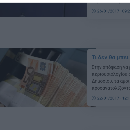
περιουσιολόγιο ά
αυτού του τόσο ση
26/01/2017 - 09:
Πρόσφατα, εξάλλο
δεδομένα του […]
Τι δεν θα μπει
Στην απόφαση να 
περιουσιολογίου 
Δημοσίου, τα αμο
προσανατολίζοντα
Οικονομικών και 
22/01/2017 - 12:
Ταυτόχρονα, σύμφ
ότι συμφώνησαν α