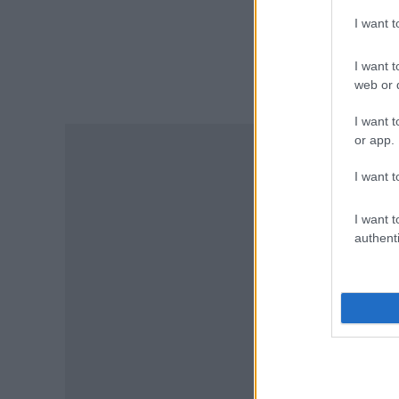
ΕΙΔΗΣΕΙΣ
I want 
ΓΕΣ: Κατάταξη επιτυχόντων
στη Στρατιωτική Σχολή
I want t
Ευελπίδων
web or d
06.08.2026 - 19:17
I want t
ΕΙΔΗΣΕΙΣ
or app.
Καιρός: Πότε αλλάζει το
σκηνικό – Τι καιρό θα κάνει τον
I want t
15Αύγουστο
06.08.2026 - 18:02
I want t
authenti
ΕΙΔΗΣΕΙΣ
Εξωδικαστικός Μηχανισμός:
Ξεπέρασαν τα 20 δισ. ευρώ οι
ρυθμίσεις οφειλών
06.08.2026 - 17:03
ΠΑΙΔΕΙΑ
Εκπαιδευτικοί: Ανακλήθηκαν