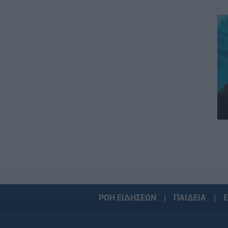
ΑΣΕΠ: Το χρονοδιάγραμμα για
πίνακες, διορισμούς και
προσλήψεις αναπληρωτών
06.08.2026 - 14:26
ΠΑΙΔΕΙΑ
Διορισμοί εκπαιδευτικών –
ΟΠΣΥΔ: Αυτά πρέπει να
προσέξετε πριν δηλώσετε
περιοχές
06.08.2026 - 13:52
ΕΙΔΗΣΕΙΣ
Φωτοβολταϊκά στο μπαλκόνι:
Πώς μπορείτε να μειώσετε τον
λογαριασμό ρεύματος
06.08.2026 - 13:01
ΡΟΗ ΕΙΔΗΣΕΩΝ
ΠΑΙΔΕΙΑ
Ε
ΕΙΔΗΣΕΙΣ
Κοινωνικό Οικιακό Τιμολόγιο