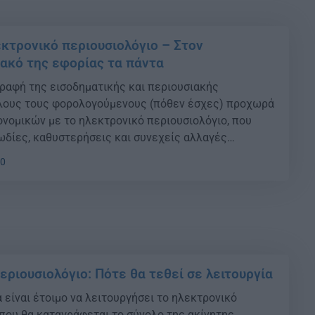
εκτρονικό περιουσιολόγιο – Στον
ακό της εφορίας τα πάντα
ραφή της εισοδηματικής και περιουσιακής
όλους τους φορολογούμενους (πόθεν έσχες) προχωρά
ονομικών με το ηλεκτρονικό περιουσιολόγιο, που
ωδίες, καθυστερήσεις και συνεχείς αλλαγές
ν, τουλάχιστον στην πρώτη μορφή του, αρχίζει να
10
 οστά. {ad} Μέχρι το τέλος του πρώτου τριμήνου του
α έχει δημιουργηθεί […]
εριουσιολόγιο: Πότε θα τεθεί σε λειτουργία
 είναι έτοιμο να λειτουργήσει το ηλεκτρονικό
όπου θα καταγράφεται το σύνολο της ακίνητης,