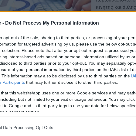
κινητής και άυλη
Αυτό προκύπτει α
Δημοσίων Εσόδων,
r -
Do Not Process My Personal Information
16/05/2017 - 20:
σκοπός του έργου
ακίνητης, κινητή
to opt-out of the sale, sharing to third parties, or processing of your per
νομικών προσώπω
formation for targeted advertising by us, please use the below opt-out s
r selection. Please note that after your opt-out request is processed y
δε, αυτή κρίνετα
eing interest-based ads based on personal information utilized by us or
φορολογικής πολι
disclosed to third parties prior to your opt-out. You may separately opt-
φορολογικών βαρώ
losure of your personal information by third parties on the IAB’s list of
τον εντοπισμό τη
Ακίνητη και κι
. This information may also be disclosed by us to third parties on the
IA
Πλήρους Ηλεκτρον
αντικαταστάτη
Participants
that may further disclose it to other third parties.
ακόλουθα συστατι
Αυτοκίνητα, μοτο
 that this website/app uses one or more Google services and may gath
Φορολογουμένων. 
στοιχεία μεγάλης
including but not limited to your visit or usage behaviour. You may click 
υποβολής στοιχεί
αντικαταστήσει το
 to Google and its third-party tags to use your data for below specifi
προβολής και εκτ
ogle consent section.
αγροτεμάχια. Το 
τροποποίησης λα
κυβέρνησης, σύμ
Χρηστών. Ειδικοί
31/01/2017 - 20:
«Ελεύθερος Τύπος
l Data Processing Opt Outs
δυνατότητα προβο
γενικευμένο «φόρ