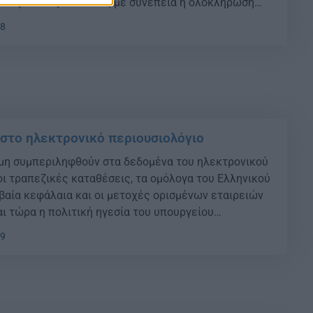
λλαξε εντός του 2016, με συνέπεια η ολοκλήρωση
μαντικού έργου να μετατεθεί για τα τέλη του 2018.
28
υ, αποφασίστηκε να μη συμπεριληφθούν, τελικά, στα
 στο ηλεκτρονικό περιουσιολόγιο
μη συμπεριληφθούν στα δεδομένα του ηλεκτρονικού
οι τραπεζικές καταθέσεις, τα ομόλογα του Ελληνικού
ιβαία κεφάλαια και οι μετοχές ορισμένων εταιρειών
ι τώρα η πολιτική ηγεσία του υπουργείου
η Ανεξάρτητη Αρχή Δημοσίων Εσόδων. {ad}
19
ωνα με τη “Ναυτεμπορική” οι δύο πλευρές φαίνεται
λλαγές στα χρονοδιαγράμματα αλλά […]