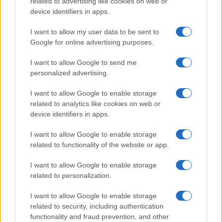
προκύπτουν έπειτα από έλεγχο ο οποίος έχει καταστεί
related to advertising like cookies on web or
device identifiers in apps.
οριστικός.
I want to allow my user data to be sent to
– Υποσύστημα Διαχείρισης του Π.Σ. Ειδικοί χρήστες της
Google for online advertising purposes.
φορολογικής διοίκησης θα μπορούν να εμπλουτίζουν το
σύστημα με νέες κατηγορίες δεδομένων και να
I want to allow Google to send me
καθορίζουν τις διαδικασίες συλλογής, ενημέρωσης,
personalized advertising.
καθώς και τους κανόνες εγκυρότητας των δεδομένων
αυτών. Επίσης, θα έχουν τη δυνατότητα να
I want to allow Google to enable storage
διαχειρίζονται τους χρήστες του Π.Σ., τις προθεσμίες
related to analytics like cookies on web or
device identifiers in apps.
υποβολής και άλλες παραμέτρους λειτουργίας του Π.Σ.
Τέλος, θα έχουν τη δυνατότητα παρακολούθησης της
I want to allow Google to enable storage
λειτουργίας του Π.Σ. και εξαγωγής αναφορών και
related to functionality of the website or app.
στατιστικών στοιχείων. Το έργο του Ηλεκτρονικού
Περιουσιολογίου έχει ενταχθεί στο ΕΣΠΑ και θα
I want to allow Google to enable storage
χρηματοδοτηθεί από αυτό.
related to personalization.
I want to allow Google to enable storage
related to security, including authentication
functionality and fraud prevention, and other