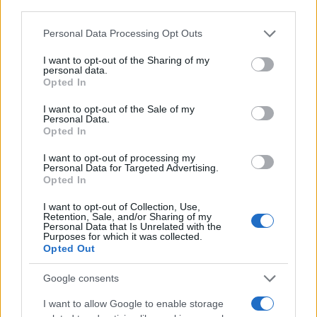
third parties.
Το Πληροφοριακό Σύστημα του Πλήρους Ηλεκτρονικού
Please note that this website/app uses one or more Google
Personal Data Processing Opt Outs
services and may gather and store information including but
Περιουσιολογίου θα αποτελείται από τα ακόλουθα
not limited to your visit or usage behaviour. You may click to
I want to opt-out of the Sharing of my
συστατικά στοιχεία (υποσυστήματα):
personal data.
grant or deny consent to Google and its third-party tags to
Opted In
use your data for below specified purposes in below Google
– Υποσύστημα Φορολογουμένων. Οι φορολογούμενοι θα
consent section.
έχουν τη δυνατότητα υποβολής στοιχείων περιουσίας
I want to opt-out of the Sale of my
Personal Data.
(αρχικής και τροποποιητικής), προβολής και εκτύπωσης
Opted In
της συνολικής τους εικόνας, καθώς και τροποποίησης
I want to opt-out of processing my
λανθασμένων πληροφοριών.
Personal Data for Targeted Advertising.
Opted In
– Υποσύστημα Εσωτερικών Χρηστών. Ειδικοί χρήστες
I want to opt-out of Collection, Use,
της φορολογικής διοίκησης θα έχουν τη δυνατότητα
Retention, Sale, and/or Sharing of my
Personal Data that Is Unrelated with the
προβολής των στοιχείων της περιουσίας και συσχέτισής
Purposes for which it was collected.
Opted Out
τους με άλλες πληροφορίες της φορολογικής διοίκησης
για τον εντοπισμό πιθανών περιπτώσεων απόκρυψης
Google consents
εισοδημάτων. Επίσης, θα έχουν τη δυνατότητα
καταχώρησης των περιουσιακών στοιχείων, τα οποία
I want to allow Google to enable storage