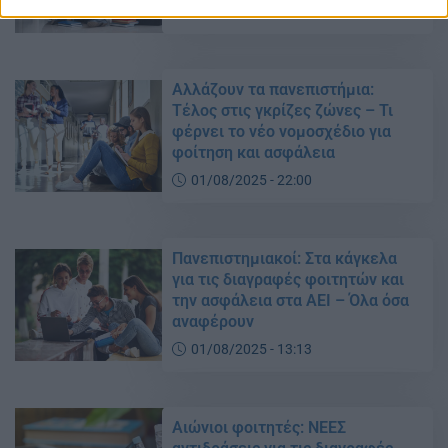
04/08/2025 - 09:38
Αλλάζουν τα πανεπιστήμια:
Τέλος στις γκρίζες ζώνες – Τι
φέρνει το νέο νομοσχέδιο για
φοίτηση και ασφάλεια
01/08/2025 - 22:00
Πανεπιστημιακοί: Στα κάγκελα
για τις διαγραφές φοιτητών και
την ασφάλεια στα ΑΕΙ – Όλα όσα
αναφέρουν
01/08/2025 - 13:13
Αιώνιοι φοιτητές: ΝΕΕΣ