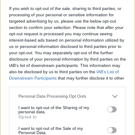
διαγράφονται»
If you wish to opt-out of the sale, sharing to third parties, or
09/10/2025 - 10:23
processing of your personal or sensitive information for
targeted advertising by us, please use the below opt-out
section to confirm your selection. Please note that after your
opt-out request is processed you may continue seeing
Αιώνιοι φοιτητές: Τι θα ισχύσει
interest-based ads based on personal information utilized by
πλέον με τις διαγραφές
us or personal information disclosed to third parties prior to
08/10/2025 - 11:02
your opt-out. You may separately opt-out of the further
disclosure of your personal information by third parties on the
IAB’s list of downstream participants. This information may
also be disclosed by us to third parties on the
IAB’s List of
ΤΕΛΟΣ οι αιώνιοι φοιτητές: Στα
Downstream Participants
that may further disclose it to other
πόσα χρόνια θα διαγράφονται
third parties.
06/10/2025 - 14:33
Please note that this website/app uses one or more Google
Personal Data Processing Opt Outs
services and may gather and store information including but
not limited to your visit or usage behaviour. You may click to
I want to opt-out of the Sharing of my
personal data.
Πανεπιστήμια – Διαγραφές
grant or deny consent to Google and its third-party tags to
Opted In
φοιτητών: Τι ορίζει η ΝΕΑ
use your data for below specified purposes in below Google
Υπουργική Απόφαση για τη
consent section.
I want to opt-out of the Sale of my
διάρκεια φοίτησης
Personal Data.