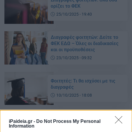
ορίζει το ΦΕΚ
25/10/2025 - 19:40
Διαγραφές φοιτητών: Δείτε το
ΦΕΚ ΕΔΩ – Όλες οι διαδικασίες
και οι προϋποθέσεις
23/10/2025 - 09:32
Φοιτητές: Τι θα ισχύσει με τις
διαγραφές
10/10/2025 - 18:08
Υφυπουργός Παιδείας για
iPaideia.gr -
Do Not Process My Personal
αιώνιους φοιτητές: «290.000
Information
άτομα δεν ενδιαφέρθηκαν και