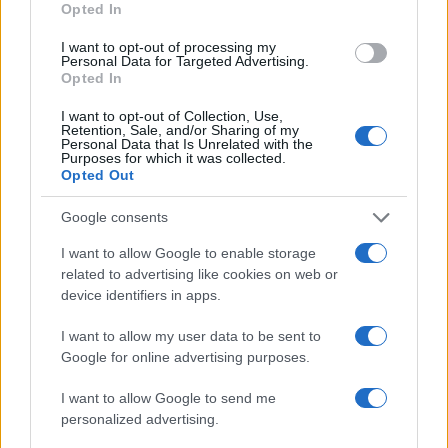
Opted In
03/10/2025 - 09:32
I want to opt-out of processing my
Personal Data for Targeted Advertising.
Opted In
Πανεπιστήμια: Διαγράφονται
I want to opt-out of Collection, Use,
335.000 αιώνιοι φοιτητές – Πώς
Retention, Sale, and/or Sharing of my
θα γίνει βήμα βήμα η διαδικασία
Personal Data that Is Unrelated with the
Purposes for which it was collected.
26/09/2025 - 13:49
Opted Out
Google consents
Πανεπιστήμια – Διαγραφές
I want to allow Google to enable storage
φοιτητών: Νέες διευκρινίσεις
related to advertising like cookies on web or
μετά τις τελευταίες αλλαγές
device identifiers in apps.
26/09/2025 - 09:51
I want to allow my user data to be sent to
Google for online advertising purposes.
Πανεπιστήμια: Μέχρι πότε οι
I want to allow Google to send me
διαγραφές φοιτητών – Ποιοί
personalized advertising.
μπορούν να κάνουν ένσταση