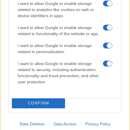
I want to allow Google to enable storage
25/09/2025 - 09:16
related to analytics like cookies on web or
device identifiers in apps.
Πανεπιστήμια: Πότε και για
I want to allow Google to enable storage
ποιους ισχύουν οι διαγραφές
related to functionality of the website or app.
φοιτητών
I want to allow Google to enable storage
11/09/2025 - 14:12
related to personalization.
I want to allow Google to enable storage
related to security, including authentication
Αιώνιοι φοιτητές: Δείτε τι
functionality and fraud prevention, and other
προβλέπει η νέα ρύθμιση του
user protection.
υπουργείου Παιδείας
14/08/2025 - 11:01
CONFIRM
Αιώνιοι φοιτητές: Η τελευταία
«ευκαιρία» – Τι προβλέπει η νέα
Data Deletion
Data Access
Privacy Policy
ρύθμιση του υπουργείου Παιδείας