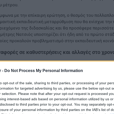
υ μέτρου.
μφωνα με την επίκαιρη ερώτηση, ο θεσμός του πολλαπλο
μαντική εκπαιδευτική μεταρρύθμιση που θα ενίσχυε την 
ριεχόμενο της διδασκαλίας και θα προσέφερε περισσότερ
μήτρης Νατσιός υποστηρίζει ότι ήδη από το πρώτο στάδ
οίες προκαλούν προβληματισμό στην εκπαιδευτική κοινό
αφορές σε καθυστερήσεις και αλλαγές στο χρον
r -
Do Not Process My Personal Information
to opt-out of the sale, sharing to third parties, or processing of your per
formation for targeted advertising by us, please use the below opt-out s
r selection. Please note that after your opt-out request is processed y
eing interest-based ads based on personal information utilized by us or
disclosed to third parties prior to your opt-out. You may separately opt-
losure of your personal information by third parties on the IAB’s list of