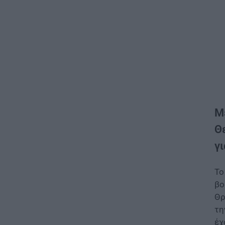
Μ
Θ
γ
Το
βο
Θρ
τη
έχ