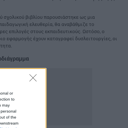
ύ σχολικού βιβλίου παρουσιάστηκε ως μια
παιδαγωγική ελευθερία, θα αναβάθμιζε το
ες επιλογές στους εκπαιδευτικούς. Ωστόσο, ο
ιο εφαρμογής έχουν καταγραφεί δυσλειτουργίες, οι
τητα.
οδιάγραμμα
sonal or
ection to
ou may
 personal
out of the
 downstream