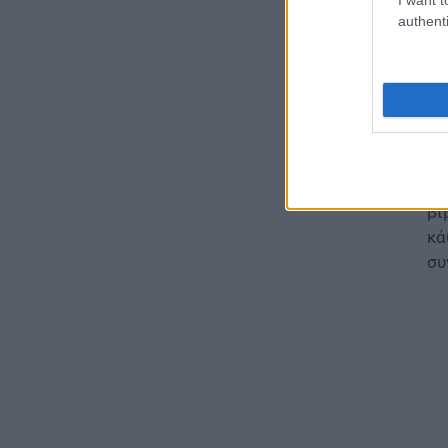
σχ
ΠΑΙΔΕΙΑ
authenti
Διορισμοί εκπαιδευτικών
Πα
2026: Δείτε μέχρι ποια σειρά
κα
ΑΣΕΠ έγιναν οι περσινοί
πο
διορισμοί ΠΕ70
06.08.2026 - 14:46
Ερ
ΠΑΙΔΕΙΑ
Στ
ΑΣΕΠ: Το χρονοδιάγραμμα για
βι
πίνακες, διορισμούς και
προσλήψεις αναπληρωτών
κά
06.08.2026 - 14:26
συ
ΠΑΙΔΕΙΑ
Διορισμοί εκπαιδευτικών –
ΟΠΣΥΔ: Αυτά πρέπει να
προσέξετε πριν δηλώσετε
περιοχές
06.08.2026 - 13:52