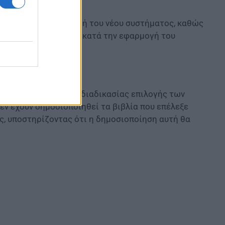
.
ηκε πιλοτική εφαρμογή του νέου συστήματος, καθώς
οστηριχθούν επαρκώς κατά την εφαρμογή του
μογή
 της διαφάνειας της διαδικασίας επιλογής των
δεν έχουν δημοσιοποιηθεί τα βιβλία που επέλεξε
ς, υποστηρίζοντας ότι η δημοσιοποίηση αυτή θα