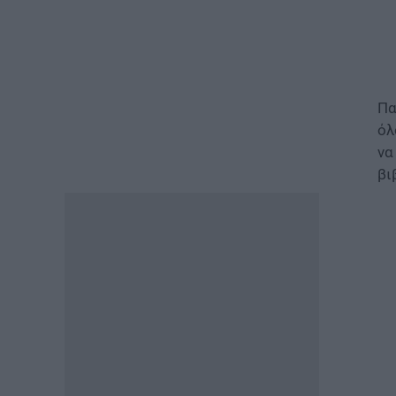
ΕΙΔΗΣΕΙΣ
Φωτοβολταϊκά στο μπαλκόνι:
Πώς μπορείτε να μειώσετε τον
λογαριασμό ρεύματος
06.08.2026 - 13:01
Πα
όλ
ΕΙΔΗΣΕΙΣ
να
Κοινωνικό Οικιακό Τιμολόγιο
Ρεύματος: Πότε ανοίγει η
βι
πλατφόρμα ξανά για τις
αιτήσεις
06.08.2026 - 12:40
ΕΙΔΗΣΕΙΣ
Δημόσιο: Έντονες αντιδράσεις
για τη μοριοδότηση των
διδακτορικών στο νέο μοντέλο
επιλογής προϊσταμένων
06.08.2026 - 12:04