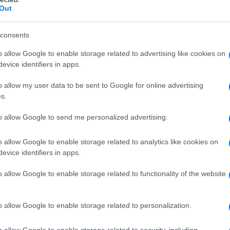
Out
ριστατικά αυτά προκαλούν πρόσθετα ερωτήματα σχετικά 
ιότητας πριν από την έγκρισή τους.
consents
 ερωτήματα προς την υπουργό Παιδείας
o allow Google to enable storage related to advertising like cookies on
evice identifiers in apps.
o allow my user data to be sent to Google for online advertising
s.
to allow Google to send me personalized advertising.
o allow Google to enable storage related to analytics like cookies on
evice identifiers in apps.
o allow Google to enable storage related to functionality of the website
o allow Google to enable storage related to personalization.
σω της επίκαιρης ερώτησης ζητείται από την υπουργό ν
ι πλήρης έλεγχος του περιεχομένου των νέων σχολικών β
o allow Google to enable storage related to security, including