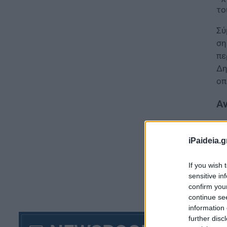
το
Σύ
ση
πε
Δη
οπ
Αν
iPaideia.g
If you wish 
sensitive in
confirm you
continue se
information 
further disc