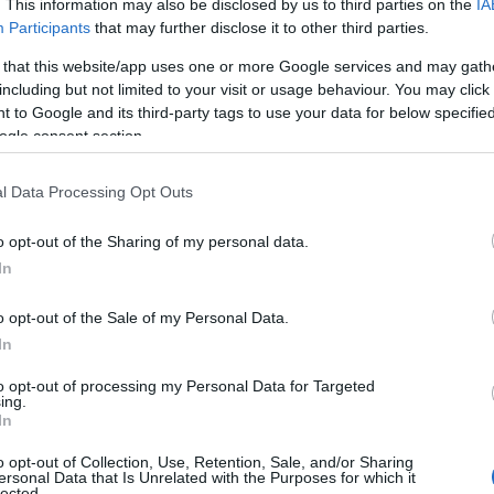
. This information may also be disclosed by us to third parties on the
IA
Participants
that may further disclose it to other third parties.
 that this website/app uses one or more Google services and may gath
ην ερώτησή του επισημαίνει ότι η διαδικασία συνοδεύτ
including but not limited to your visit or usage behaviour. You may click 
θυστερήσεις, γεγονός που, κατά την άποψή του, επηρέασε
 to Google and its third-party tags to use your data for below specifi
στήματος. Παράλληλα, αναφέρει ότι η ολοκλήρωση της 
ogle consent section.
ακολουθεί να δημιουργεί ερωτήματα ως προς την έγκαιρη
l Data Processing Opt Outs
ιπλέον, υποστηρίζει ότι σε ορισμένα γνωστικά αντικείμεν
μφωνα με τον ίδιο, περιορίζει στην πράξη τη δυνατότητα
o opt-out of the Sharing of my personal data.
οία αποτελούσε βασικό στόχο του θεσμού.
In
τήματα για τη διαδικασία επιλογής των βιβλίων
o opt-out of the Sale of my Personal Data.
In
Δημήτρης Νατσιός αναφέρει ακόμη ότι οι εκπαιδευτικοί 
to opt-out of processing my Personal Data for Targeted
ησιμοποιηθούν μέσα σε περιορισμένο χρονικό διάστημα
ing.
αρκή χρόνο για να μελετήσουν το περιεχόμενό τους ή να
In
παιδευτικού υλικού.
o opt-out of Collection, Use, Retention, Sale, and/or Sharing
ersonal Data that Is Unrelated with the Purposes for which it
ράλληλα, κάνει λόγο για περιπτώσεις στις οποίες έχουν 
lected.