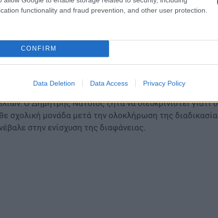
ολεία και με ποιον τρόπο διασφαλίζεται η ποιότητά τους
cation functionality and fraud prevention, and other user protection.
ράλληλα, ζητείται να αποσαφηνιστεί γιατί δεν προηγήθ
ι ποια μέτρα έχουν ληφθεί ώστε οι εκπαιδευτικοί να υπ
λλαπλού σχολικού βιβλίου.
CONFIRM
ωτήματα για τη διαφάνεια και την ισότιμη εφαρ
Data Deletion
Data Access
Privacy Policy
ην κοινοβουλευτική παρέμβαση τίθεται ακόμη το ζήτημα
βλίων. Ο Δημήτρης Νατσιός ζητά να διευκρινιστεί γιατί 
θε σχολική μονάδα μετά την ολοκλήρωση της διαδικασία
νέβαλε στην ενίσχυση της διαφάνειας.