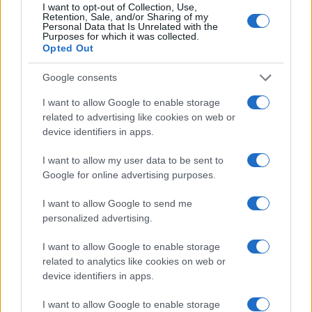
I want to opt-out of Collection, Use,
πραγματοποιηθεί σύμφωνα με τις διατάξεις των άρθρων
Retention, Sale, and/or Sharing of my
Personal Data that Is Unrelated with the
38 έως 42 του νόμου 4765/2021.
Purposes for which it was collected.
Opted Out
Οι ενδιαφερόμενοι θα μπορούν να ενημερωθούν για την
κατανομή των θέσεων και τις ειδικότητες που
Google consents
εγκρίθηκαν μέσα από τη σχετική απόφαση του
I want to allow Google to enable storage
Υπουργείου Εσωτερικών, η οποία περιλαμβάνει όλες τις
related to advertising like cookies on web or
απαραίτητες λεπτομέρειες για την υλοποίηση των
device identifiers in apps.
προσλήψεων.
I want to allow my user data to be sent to
Google for online advertising purposes.
I want to allow Google to send me
personalized advertising.
I want to allow Google to enable storage
related to analytics like cookies on web or
device identifiers in apps.
I want to allow Google to enable storage