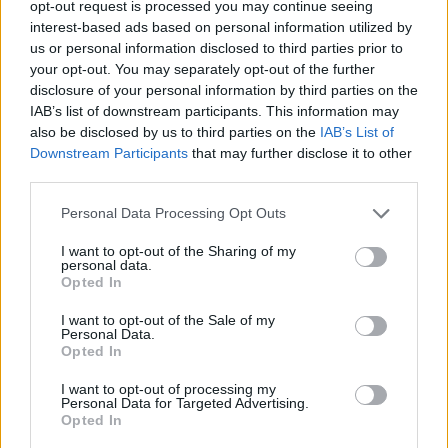
opt-out request is processed you may continue seeing
interest-based ads based on personal information utilized by
us or personal information disclosed to third parties prior to
your opt-out. You may separately opt-out of the further
disclosure of your personal information by third parties on the
IAB’s list of downstream participants. This information may
also be disclosed by us to third parties on the
IAB’s List of
Downstream Participants
that may further disclose it to other
third parties.
Please note that this website/app uses one or more Google
Personal Data Processing Opt Outs
services and may gather and store information including but
not limited to your visit or usage behaviour. You may click to
I want to opt-out of the Sharing of my
personal data.
grant or deny consent to Google and its third-party tags to
Opted In
Οι 169 θέσεις κατανέμονται σε δήμους της χώρας,
use your data for below specified purposes in below Google
προκειμένου να ενισχυθούν υπηρεσίες που
consent section.
I want to opt-out of the Sale of my
παρουσιάζουν αυξημένο φόρτο εργασίας και απαιτούν
Personal Data.
Opted In
επιπλέον προσωπικό.
I want to opt-out of processing my
Πώς θα γίνουν οι προσλήψεις
Personal Data for Targeted Advertising.
Opted In
Η διαδικασία πρόσληψης του προσωπικού θα