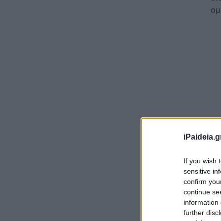
ομ
iPaideia.g
If you wish 
Πο
sensitive in
confirm you
Οι
continue se
επ
information 
πρ
further disc