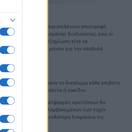
ημάτων. Οι επιβάτες που επιλέγουν επιστροφή
μέσω πιο αυτοματοποιημένης διαδικασίας, ενώ οι
να καταβάλουν την αποζημίωση είτε να
ιαία προθεσμία εννέα μηνών για την υποβολή
έοι κανόνες κατοχυρώνουν το δικαίωμα κάθε επιβάτη
ίμενο, όπως μικρή τσάντα ή σακίδιο.
ς και ηλεκτρονικές πλατφόρμες κρατήσεων θα
του ταξιδιού, συμπεριλαμβανομένων των τυχόν
 να συγκρίνουν με μεγαλύτερη διαφάνεια τις