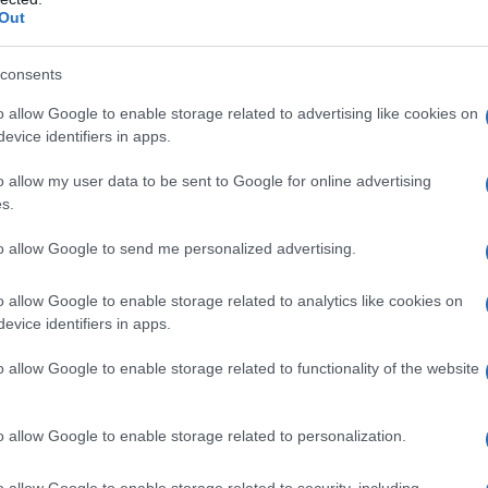
Out
consents
μαντικές αλλαγές προβλέπονται και στις επιστροφές χρ
o allow Google to enable storage related to advertising like cookies on
ημάτων αντί για εναλλακτική πτήση θα εξυπηρετούνται 
evice identifiers in apps.
ροπορικές εταιρείες θα πρέπει μέσα σε 30 ημέρες είτε 
τιολογήσουν την άρνησή τους. Παράλληλα, θεσπίζεται εν
o allow my user data to be sent to Google for online advertising
s.
ετικών αιτημάτων.
to allow Google to send me personalized advertising.
οι κανόνες για τις χειραποσκευές
o allow Google to enable storage related to analytics like cookies on
ιαίτερη έμφαση δίνεται στις χειραποσκευές, καθώς οι ν
evice identifiers in apps.
 μεταφέρει χωρίς επιπλέον χρέωση ένα προσωπικό αντικε
o allow Google to enable storage related to functionality of the website
ιπλέον, αεροπορικές εταιρείες, ταξιδιωτικοί μεσάζοντε
οχρεούνται να εμφανίζουν εξαρχής το συνολικό κόστος 
εώσεων για χειραποσκευές, ώστε οι επιβάτες να μπορούν
o allow Google to enable storage related to personalization.
αθέσιμες επιλογές.
o allow Google to enable storage related to security, including