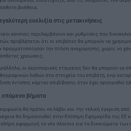
γω ανεπαρκούς υποστήριξης από τις υπηρεσίες του αερο
όσθετη βοήθεια.
γαλύτερη ευελιξία στις μετακινήσεις
 νέοι κανόνες περιλαμβάνουν και ρυθμίσεις που διευκολ
τών, προβλέπεται ότι οι επιβάτες θα μπορούν να χρησιμο
ν πραγματοποίησαν την πτήση αναχώρησης, χωρίς να χάνο
όσθετες χρεώσεις.
ράλληλα, οι αεροπορικές εταιρείες δεν θα μπορούν να ε
θογραφικών λαθών στα στοιχεία του επιβάτη, ενώ καταργ
δοση έντυπης κάρτας επιβίβασης όταν έχει προηγηθεί ηλ
 επόμενα βήματα
συμφωνία θα πρέπει να λάβει και την τελική έγκριση απ
νέχεια θα δημοσιευθεί στην Επίσημη Εφημερίδα της ΕΕ κ
 πλήρη εφαρμογή το νέο πλαίσιο για τα δικαιώματα των