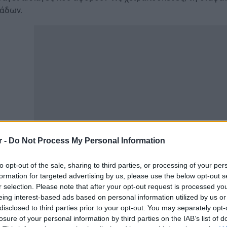
άδων.
r -
Do Not Process My Personal Information
to opt-out of the sale, sharing to third parties, or processing of your per
ιο είναι πιο οικονομικό – Το ταξίδι με τρένο ή με αερο
formation for targeted advertising by us, please use the below opt-out s
r selection. Please note that after your opt-out request is processed y
 ρυθμίσεις έρχονται σε μια περίοδο όπου η αεροπορική 
eing interest-based ads based on personal information utilized by us or
ίπεδα, με στόχο να ενισχυθεί η προστασία των επιβατών
disclosed to third parties prior to your opt-out. You may separately opt-
ιν ή κατά τη διάρκεια του ταξιδιού.
losure of your personal information by third parties on the IAB’s list of