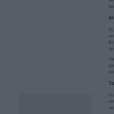
λό
πρ
ΠΑΙΔΕΙΑ
ΝΕΟ φοιτητικό επίδομα: Για
Με
ποιούς φοιτητές
07.08.2026 - 15:54
Οι
αυ
ΠΑΙΔΕΙΑ
δε
Τεχνητή Νοημοσύνη στα
πρ
σχολεία: Οι νέοι κανόνες για
μαθητές και εκπαιδευτικούς –
Πα
Τι απαγορεύεται
ορ
07.08.2026 - 15:45
έκ
ΕΙΔΗΣΕΙΣ
Τα
Δεκαπενταύγουστος 2026:
Πώς αμείβονται όσοι
Η 
εργαστούν – Τι ισχύει για
πενθήμερο, εξαήμερο και
συ
άδεια
σε
07.08.2026 - 14:30