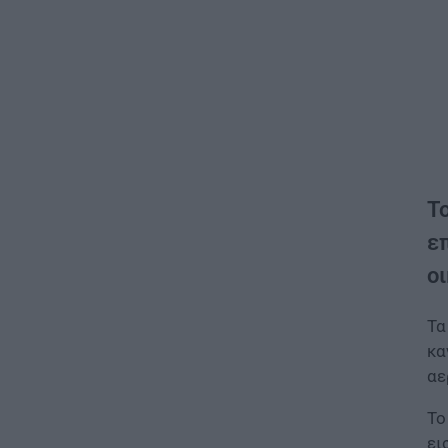
Τ
ε
οι
Τα
κα
αε
Το
ει