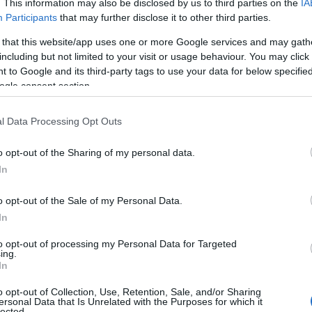
. This information may also be disclosed by us to third parties on the
IA
ποζημιώσεις και επιστροφή χρημάτων
Participants
that may further disclose it to other third parties.
 that this website/app uses one or more Google services and may gath
 επιβάτες εξακολουθούν να διατηρούν το δικαίωμα αποζ
including but not limited to your visit or usage behaviour. You may click 
ρισσότερο από τρεις ώρες, ακυρώνεται χωρίς την απαιτ
 to Google and its third-party tags to use your data for below specifi
ιβίβαση.
ogle consent section.
 ποσά των αποζημιώσεων παραμένουν αμετάβλητα, στα 25
l Data Processing Opt Outs
ρώ για πτήσεις εντός της Ευρωπαϊκής Ένωσης άνω των 1.
λιόμετρα, καθώς και 600 ευρώ για πτήσεις μεγαλύτερων
o opt-out of the Sharing of my personal data.
ακολουθούν να υποχρεούνται να παρέχουν γεύματα, αναψυ
In
o opt-out of the Sale of my Personal Data.
In
to opt-out of processing my Personal Data for Targeted
ing.
In
o opt-out of Collection, Use, Retention, Sale, and/or Sharing
ersonal Data that Is Unrelated with the Purposes for which it
lected.