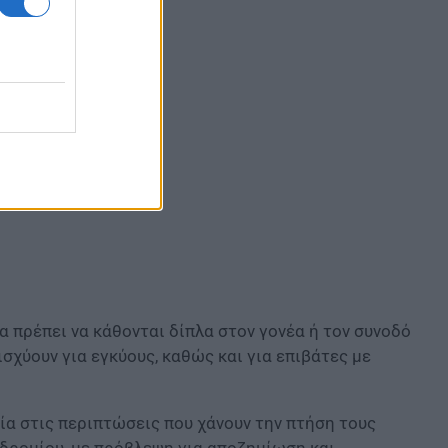
 αναπηρία
α πρέπει να κάθονται δίπλα στον γονέα ή τον συνοδό
σχύουν για εγκύους, καθώς και για επιβάτες με
ία στις περιπτώσεις που χάνουν την πτήση τους