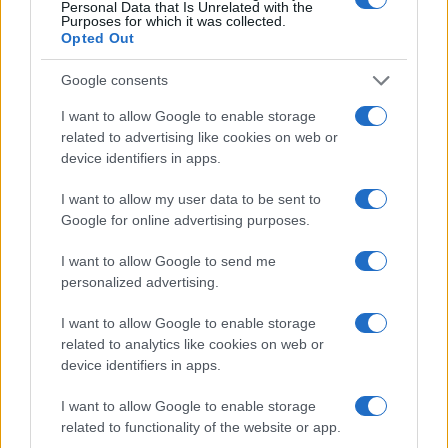
Οι όροι της νέας ρύθμισης
Personal Data that Is Unrelated with the
Purposes for which it was collected.
Opted Out
Η εξόφληση των οφειλών μπορεί να πραγματοποιηθεί σε
έως 72 μηνιαίες δόσεις, με επιτόκιο 5,84%.
Google consents
I want to allow Google to enable storage
related to advertising like cookies on web or
device identifiers in apps.
I want to allow my user data to be sent to
Google for online advertising purposes.
I want to allow Google to send me
personalized advertising.
I want to allow Google to enable storage
related to analytics like cookies on web or
device identifiers in apps.
I want to allow Google to enable storage
related to functionality of the website or app.