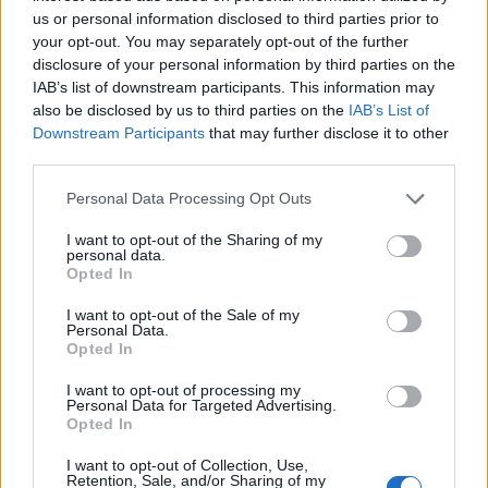
us or personal information disclosed to third parties prior to
your opt-out. You may separately opt-out of the further
disclosure of your personal information by third parties on the
IAB’s list of downstream participants. This information may
also be disclosed by us to third parties on the
IAB’s List of
Downstream Participants
that may further disclose it to other
third parties.
Please note that this website/app uses one or more Google
Personal Data Processing Opt Outs
services and may gather and store information including but
not limited to your visit or usage behaviour. You may click to
I want to opt-out of the Sharing of my
Για να ενεργοποιηθεί η ρύθμιση, οι οφειλέτες θα πρέπει
personal data.
grant or deny consent to Google and its third-party tags to
προηγουμένως να έχουν εξοφλήσει ή να έχουν υπαγάγει
Opted In
use your data for below specified purposes in below Google
στην πάγια ρύθμιση των 24 δόσεων τις ασφαλιστικές
consent section.
I want to opt-out of the Sale of my
οφειλές που δημιουργήθηκαν από την 1η Ιανουαρίου
Personal Data.
2024 και μετά.
Opted In
I want to opt-out of processing my
Η συγκεκριμένη προϋπόθεση αποτελεί απαραίτητο όρο
Personal Data for Targeted Advertising.
για την υπαγωγή των παλαιότερων χρεών στο νέο
Opted In
καθεστώς των 72 δόσεων.
I want to opt-out of Collection, Use,
Retention, Sale, and/or Sharing of my