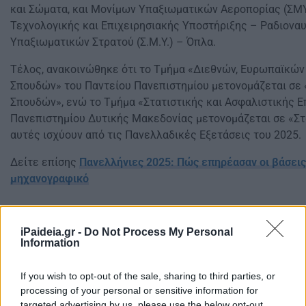
και Σώματα, και Μονίμων Υπαξιωματικών Αεροπορίας (ΣΜ
Τεχνολογικής και Επιχειρησιακής Υποστήριξης – Ραδιονα
Υπαξιωματικών Στρατού (Σ.Μ.Υ.) – Όπλα.
Τέλος, ανακοινώθηκε ότι το Τμήμα «Διεθνών, Ευρωπαϊκών
Σπουδών» του Παντείου Πανεπιστημίου μετονομάζεται σε
Σπουδών», ενώ το Τμήμα «Στατιστικής και Ασφαλιστικής Ε
Πανεπιστημίου Δυτικής Μακεδονίας μετονομάζεται σε «Στα
αυτές ισχύουν από τις Πανελλαδικές Εξετάσεις του 2025.
Δείτε επίσης
Πανελλήνιες 2025: Πώς επηρέασαν οι βάσεις 
μηχανογραφικό
iPaideia.gr -
Do Not Process My Personal
Information
If you wish to opt-out of the sale, sharing to third parties, or
processing of your personal or sensitive information for
targeted advertising by us, please use the below opt-out