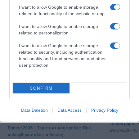
I want to allow Google to enable storage
related to functionality of the website or app.
Πανελλήνιες: Προβληματισμοί για τη
Βάσεις 2026: Α
I want to allow Google to enable storage
βαθμολόγηση, το 10% και το Εθνικό
τέσσερις εισα
related to personalization.
Απολυτήριο
27/07/2026 - 10:
03/08/2026 - 12:00
I want to allow Google to enable storage
related to security, including authentication
functionality and fraud prevention, and other
user protection.
CONFIRM
Data Deletion
Data Access
Privacy Policy
Βάσεις 2026: 
10.000 μόρια 
Βάσεις 2026 – Στρατιωτικές σχολές: Πού
24/07/2026 - 10:
καλύφθηκαν όλες οι θέσεις