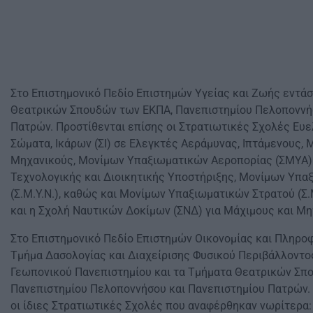
Στο Επιστημονικό Πεδίο Επιστημών Υγείας και Ζωής εντάσ
Θεατρικών Σπουδών των ΕΚΠΑ, Πανεπιστημίου Πελοποννή
Πατρών. Προστίθενται επίσης οι Στρατιωτικές Σχολές Ευε
Σώματα, Ικάρων (ΣΙ) σε Ελεγκτές Αεράμυνας, Ιπτάμενους,
Μηχανικούς, Μονίμων Υπαξιωματικών Αεροπορίας (ΣΜΥΑ) 
Τεχνολογικής και Διοικητικής Υποστήριξης, Μονίμων Υπα
(Σ.Μ.Υ.Ν.), καθώς και Μονίμων Υπαξιωματικών Στρατού (Σ.
και η Σχολή Ναυτικών Δοκίμων (ΣΝΔ) για Μάχιμους και Μη
Στο Επιστημονικό Πεδίο Επιστημών Οικονομίας και Πληρο
Τμήμα Δασολογίας και Διαχείρισης Φυσικού Περιβάλλοντος
Γεωπονικού Πανεπιστημίου και τα Τμήματα Θεατρικών Σπ
Πανεπιστημίου Πελοποννήσου και Πανεπιστημίου Πατρών.
οι ίδιες Στρατιωτικές Σχολές που αναφέρθηκαν νωρίτερα: