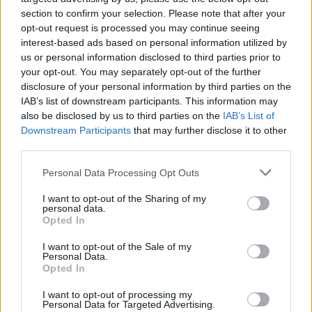
section to confirm your selection. Please note that after your
opt-out request is processed you may continue seeing
interest-based ads based on personal information utilized by
us or personal information disclosed to third parties prior to
your opt-out. You may separately opt-out of the further
disclosure of your personal information by third parties on the
IAB’s list of downstream participants. This information may
also be disclosed by us to third parties on the
IAB’s List of
Downstream Participants
that may further disclose it to other
third parties.
Ακολουθείστε το iPaideia.gr στο Go
Please note that this website/app uses one or more Google
Personal Data Processing Opt Outs
services and may gather and store information including but
Ειδήσεις
Tελευταίες
για την Παιδεία και την εργασ
not limited to your visit or usage behaviour. You may click to
I want to opt-out of the Sharing of my
personal data.
grant or deny consent to Google and its third-party tags to
Opted In
use your data for below specified purposes in below Google
consent section.
I want to opt-out of the Sale of my
Personal Data.
Opted In
I want to opt-out of processing my
Personal Data for Targeted Advertising.