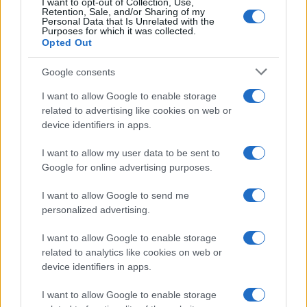
I want to opt-out of Collection, Use,
Retention, Sale, and/or Sharing of my
Personal Data that Is Unrelated with the
Purposes for which it was collected.
Opted Out
Google consents
I want to allow Google to enable storage
related to advertising like cookies on web or
device identifiers in apps.
Το θέμα Β3 απαιτούσε καλή γνώση της ετυμολογίας, ενώ
το θέμα που αφορούσε στην εισαγωγή (Β4) δεν
I want to allow my user data to be sent to
παρουσίασε δυσκολίες.
Google for online advertising purposes.
Όσον αφορά στο Αδίδακτο Κείμενο, οι καλά
I want to allow Google to send me
προετοιμασμένοι μαθητές μπορούσαν να αποδώσουν
personalized advertising.
ικανοποιητικά στην Νέα Ελληνική το ζητούμενο τμήμα
(Γ1). Σχετικά με το θέμα Γ 2 αξίζει να σημειωθεί ότι η
I want to allow Google to enable storage
related to analytics like cookies on web or
ουσία της απάντησής του ήταν πρόδηλη λόγω της
device identifiers in apps.
σχετικής αναφοράς στο εισαγωγικό σημείωμα.
I want to allow Google to enable storage
Οι γραμματικές και οι συντακτικές παρατηρήσεις