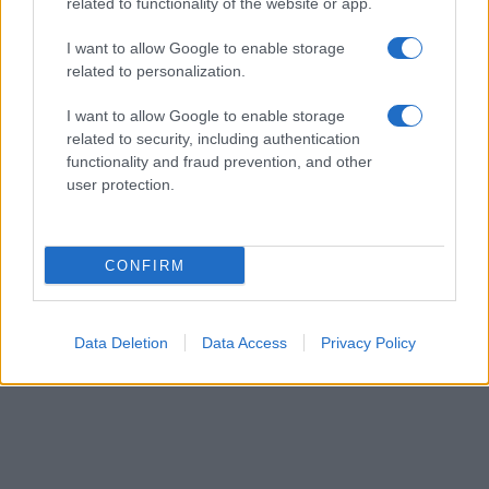
related to functionality of the website or app.
αφορούσαν οικείους για τους προετοιμασμένους
μαθητές τύπους και φαινόμενα (Γ3 και 4). Προσοχή
I want to allow Google to enable storage
απαιτούσε η μεταφορά του ευθέος λόγου σε πλάγιο
related to personalization.
(Γ4β) ώστε να γίνουν όλες οι αναγκαίες αλλαγές και όχι
I want to allow Google to enable storage
μόνον η εφαρμογή της ευκτικής του πλαγίου λόγου.
related to security, including authentication
functionality and fraud prevention, and other
Πανελλήνιες 2023: Δείτε τα θέματα και τις
user protection.
απαντήσεις σε Αρχαία, Μαθηματικά, Βιολογία
CONFIRM
Data Deletion
Data Access
Privacy Policy