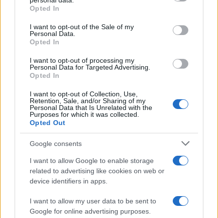
επίπεδα ανταπόκρισης και υποστήριξε πως είναι ανάγκη
personal data.
grant or deny consent to Google and its third-party tags to
Opted In
να διαμορφωθούν δημόσιες πολιτικές για το σύνολο των
use your data for below specified purposes in below Google
δημοσίων υπαλλήλων.
consent section.
I want to opt-out of the Sale of my
Personal Data.
Opted In
Οι συνδικαλιστές έθεσαν, επίσης τα ζητήματα της
αύξησης των μισθών καθώς και την εξασφάλιση
I want to opt-out of processing my
επιδόματος βιβλιοθήκης αλλά και του επιδόματος
Personal Data for Targeted Advertising.
Opted In
παραμεθορίου, όπως και τη διαπραγμάτευση για την
υπογραφή Συλλογικής Σύμβασης Εργασίας. Ωστόσο,
I want to opt-out of Collection, Use,
σχετικά με τη θεσμοθέτηση Συλλογικής Σύμβασης για
Retention, Sale, and/or Sharing of my
Personal Data that Is Unrelated with the
τους εκπαιδευτικούς, ο Κυριάκος Πιερρακάκης
Purposes for which it was collected.
Opted Out
παρέπεμψε τους συνδικαλιστές στο υπουργείο
Οικονομικών.
Google consents
I want to allow Google to enable storage
related to advertising like cookies on web or
device identifiers in apps.
I want to allow my user data to be sent to
Google for online advertising purposes.