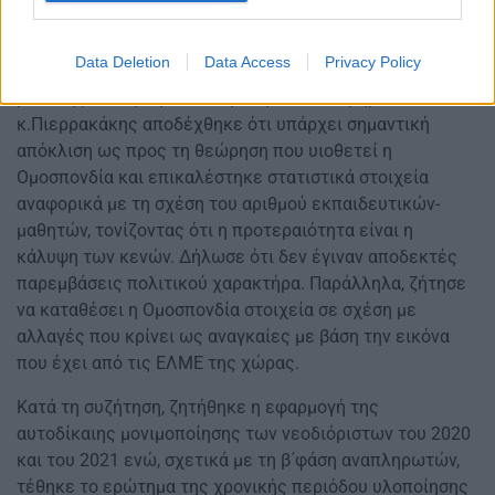
Οι εκπαιδευτικοί αντιδρούν στις συγχωνεύσεις
Data Deletion
Data Access
Privacy Policy
τμημάτων και διεκδικούν την εφαρμογή πολιτικών
μείωσης του αριθμού των μαθητών ανά τμήμα. Ο
κ.Πιερρακάκης αποδέχθηκε ότι υπάρχει σημαντική
απόκλιση ως προς τη θεώρηση που υιοθετεί η
Ομοσπονδία και επικαλέστηκε στατιστικά στοιχεία
αναφορικά με τη σχέση του αριθμού εκπαιδευτικών-
μαθητών, τονίζοντας ότι η προτεραιότητα είναι η
κάλυψη των κενών. Δήλωσε ότι δεν έγιναν αποδεκτές
παρεμβάσεις πολιτικού χαρακτήρα. Παράλληλα, ζήτησε
να καταθέσει η Ομοσπονδία στοιχεία σε σχέση με
αλλαγές που κρίνει ως αναγκαίες με βάση την εικόνα
που έχει από τις ΕΛΜΕ της χώρας.
Κατά τη συζήτηση, ζητήθηκε η εφαρμογή της
αυτοδίκαιης μονιμοποίησης των νεοδιόριστων του 2020
και του 2021 ενώ, σχετικά με τη β΄φάση αναπληρωτών,
τέθηκε το ερώτημα της χρονικής περιόδου υλοποίησης