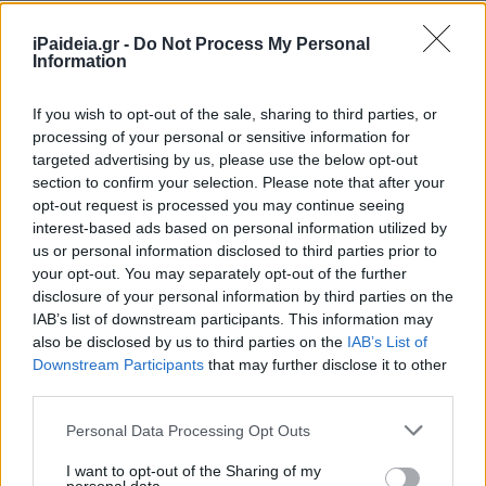
iPaideia.gr -
Do Not Process My Personal
Από τους εκπροσώπους της ΟΛΜΕ δεν έλειψαν, ωστόσο,
Information
τα παράπονα. Ανέδειξαν την ανάγκη για διεξαγωγή
διαλόγου με την ηγεσία του υπουργείου Παιδείας σε πιο
If you wish to opt-out of the sale, sharing to third parties, or
οργανωμένη, συστηματική και συχνή βάση ώστε να
processing of your personal or sensitive information for
υπάρχει σταθερός δίαυλος επικοινωνίας.
targeted advertising by us, please use the below opt-out
section to confirm your selection. Please note that after your
Κεντρικό ζήτημα από πλευράς Ομοσπονδίας, είναι
opt-out request is processed you may continue seeing
εκείνο των συνθηκών διαβίωσης και η στέγαση των
interest-based ads based on personal information utilized by
εκπαιδευτικών, δεδομένης της αναντιστοιχίας μεταξύ
us or personal information disclosed to third parties prior to
your opt-out. You may separately opt-out of the further
μισθών και ενοικίων ενώ παράλληλα, ζητούν την
disclosure of your personal information by third parties on the
παρέμβαση της τοπικής αυτοδιοίκησης. Ο υπουργός,
IAB’s list of downstream participants. This information may
παραδέχθηκε ότι υφίσταται πρόβλημα και σημείωσε
also be disclosed by us to third parties on the
IAB’s List of
πως εκτιμά ότι η αλλαγή της αναλογίας του ποσοστού
Downstream Participants
that may further disclose it to other
των αναπληρωτών στο συνολικό αριθμό των
third parties.
εκπαιδευτικών θα επιδράσει θετικά στο πεδίο αυτό.
Please note that this website/app uses one or more Google
Personal Data Processing Opt Outs
Τόνισε πως είναι σημαντικό να παρέμβουν οι δήμοι για
services and may gather and store information including but
τους οποίους δήλωσε πως υπάρχουν διαφορετικά
not limited to your visit or usage behaviour. You may click to
I want to opt-out of the Sharing of my