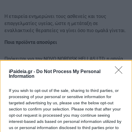
Η εταιρεία ενημερώνει τους ασθενείς και τους
επαγγελματίες υγείας, ώστε η μετάταξη σε
εναλλακτικές θεραπείες να γίνει όσο πιο ομαλά γίνεται.
Ποια προϊόντα αποσύρει
Πρόκειται για την NOVO NORDISK HELLAS LTD, η οποία
σταματά τη διάθεση των παρακάτων προϊόντων:
iPaideia.gr -
Do Not Process My Personal
Information
VICTOZA, από τον Σεπτέμβριο του 2025 (Δείτε την
ανακοίνωση της εταιρείας στον ΕΟΦ)
If you wish to opt-out of the sale, sharing to third parties, or
Actrapid Penfill, Protaphane Penfill και Mixtard 30 Penfill
processing of your personal or sensitive information for
από τον Νοέμβριο του 2025. (Δείτε την ανακοίνωση της
targeted advertising by us, please use the below opt-out
εταιρείας στον ΕΟΦ).
section to confirm your selection. Please note that after your
Οι ασθενείς με διαβήτη οφείλουν να επικοινωνήσουν
opt-out request is processed you may continue seeing
άμεσα με τον γιατρό τους ώστε να βρουν εναλλακτικές
interest-based ads based on personal information utilized by
θεραπείες, καθώς η απώλεια δόσεων ινσουλίνης μπορεί
us or personal information disclosed to third parties prior to