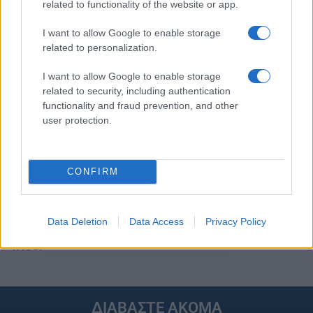
Ακολουθείστε το iPaideia.gr στο Google News
related to functionality of the website or app.
Ειδήσεις
Tελευταίες
για την Παιδεία και την εργασία
I want to allow Google to enable storage
iPaideia.gr
related to personalization.
στο
I want to allow Google to enable storage
related to security, including authentication
functionality and fraud prevention, and other
user protection.
CONFIRM
Στην Κατηγορία:
ΕΝΔΙΑΦΕΡΟΥΣΕΣ ΕΙΔΗΣΕΙΣ
Data Deletion
Data Access
Privacy Policy
ΝΤΟΝΑΛΝΤ ΤΡΑΜΠ
ΤΡΑΜΠ
TAGS:
ΔΙΑΒΑΣΤΕ ΑΚΟΜΑ