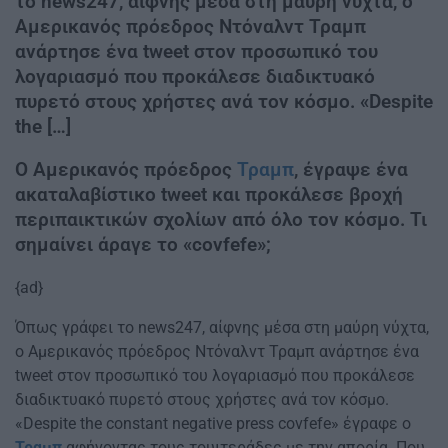
το news247, αίφνης μέσα στη μαύρη νύχτα, ο
Αμερικανός πρόεδρος Ντόναλντ Τραμπ
ανάρτησε ένα tweet στον προσωπικό του
λογαριασμό που προκάλεσε διαδικτυακό
πυρετό στους χρήστες ανά τον κόσμο. «Despite
the […]
Ο Αμερικανός πρόεδρος
Τραμπ
, έγραψε ένα
ακαταλαβίστικο tweet και προκάλεσε βροχή
περιπαικτικών σχολίων από όλο τον κόσμο. Τι
σημαίνει άραγε το «covfefe»;
{ad}
Όπως γράφει το news247, αίφνης μέσα στη μαύρη νύχτα,
ο Αμερικανός πρόεδρος Ντόναλντ Τραμπ ανάρτησε ένα
tweet στον προσωπικό του λογαριασμό που προκάλεσε
διαδικτυακό πυρετό στους χρήστες ανά τον κόσμο.
«Despite the constant negative press covfefe» έγραφε ο
Τραμπ
αφήνοντας τους τουιτεράδες με την απορία. Που