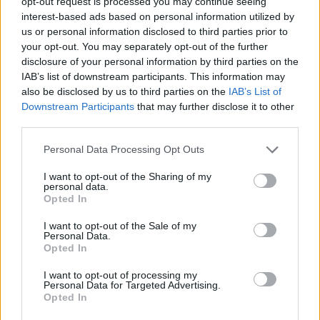
opt-out request is processed you may continue seeing
interest-based ads based on personal information utilized by
us or personal information disclosed to third parties prior to
your opt-out. You may separately opt-out of the further
disclosure of your personal information by third parties on the
IAB’s list of downstream participants. This information may
also be disclosed by us to third parties on the
IAB’s List of
Downstream Participants
that may further disclose it to other
third parties.
Please note that this website/app uses one or more Google
Personal Data Processing Opt Outs
services and may gather and store information including but
not limited to your visit or usage behaviour. You may click to
I want to opt-out of the Sharing of my
personal data.
grant or deny consent to Google and its third-party tags to
Άμεσα η φρενίτιδα για την άγνωστη λέξη covfefe έπιασε
Opted In
use your data for below specified purposes in below Google
ταβάνι, με το hashtag να γίνεται νο.1 στα δημοφιλή στην
consent section.
I want to opt-out of the Sale of my
Αμερική και πιθανώς και σε ολόκληρο τον κόσμο.
Personal Data.
Opted In
Ακόμη και στην Ελλάδα, εντός λίγων λεπτών το θέμα
I want to opt-out of processing my
βρέθηκε στην πρώτη θέση, με δεκάδες χρήστες σε
Personal Data for Targeted Advertising.
Opted In
τρελά κέφια να χρησιμοποιούν την λέξη με ποικίλους
και ξεκαρδιστικούς τρόπους.