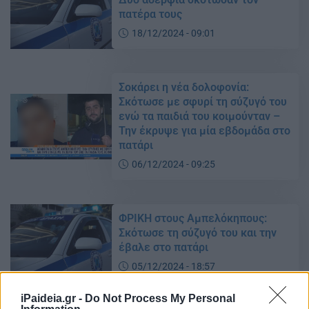
πατέρα τους
18/12/2024 - 09:01
Σοκάρει η νέα δολοφονία:
Σκότωσε με σφυρί τη σύζυγό του
ενώ τα παιδιά του κοιμούνταν –
Την έκρυψε για μία εβδομάδα στο
πατάρι
06/12/2024 - 09:25
ΦΡΙΚΗ στους Αμπελόκηπους:
Σκότωσε τη σύζυγό του και την
έβαλε στο πατάρι
05/12/2024 - 18:57
iPaideia.gr -
Do Not Process My Personal