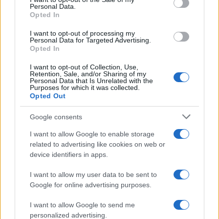
Βίντεο
Personal Data.
Opted In
14/07/2024 - 09:06
I want to opt-out of processing my
Personal Data for Targeted Advertising.
Opted In
Ραγδαίες εξελίξεις με τη
I want to opt-out of Collection, Use,
δολοφονία 11χρονης: Ομολόγησε
Retention, Sale, and/or Sharing of my
ο δολοφόνος – Είναι συγγενής της
Personal Data that Is Unrelated with the
Purposes for which it was collected.
10/06/2024 - 17:07
Opted Out
Google consents
ΣΟΚ με δολοφονία στη Νίκαια:
I want to allow Google to enable storage
Σκότωσε τον γαμπρό του γιατί
related to advertising like cookies on web or
πίστευε ότι του έκρυβε τη
device identifiers in apps.
γυναίκα του
I want to allow my user data to be sent to
01/03/2024 - 09:16
Google for online advertising purposes.
I want to allow Google to send me
Κατερινόπουλος: «Βλέπει»
personalized advertising.