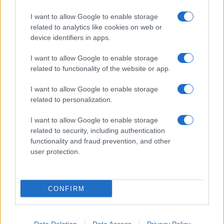
περισσότερα άτομα πίσω από τη
δολοφονία του Μπάμπη
I want to allow Google to enable storage
related to analytics like cookies on web or
23/01/2024 - 09:23
device identifiers in apps.
I want to allow Google to enable storage
Τραγικό τέλος στο θρίλερ –
related to functionality of the website or app.
Βρέθηκε η σορός του 31χρονου
Μπάμπη
I want to allow Google to enable storage
related to personalization.
22/01/2024 - 17:12
I want to allow Google to enable storage
related to security, including authentication
functionality and fraud prevention, and other
Μαθήτρια στην τραγική τάξη του
user protection.
2003 η 37χρονη που σκότωσε το
μωρό της – Δεν ξεπέρασε ποτέ
το σοκ
10/01/2024 - 09:11
CONFIRM