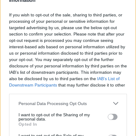
Information
Γυναικοκτονία στο Αγρίνιο:
Παραδόθηκε μετά από θρίλερ ο
If you wish to opt-out of the sale, sharing to third parties, or
δράστης
processing of your personal or sensitive information for
12/11/2024 - 12:57
targeted advertising by us, please use the below opt-out
section to confirm your selection. Please note that after your
opt-out request is processed you may continue seeing
interest-based ads based on personal information utilized by
Γυναικοκτονία στο Αγρίνιο:
us or personal information disclosed to third parties prior to
Εντοπίστηκε ο δράστης
your opt-out. You may separately opt-out of the further
12/11/2024 - 12:20
disclosure of your personal information by third parties on the
IAB’s list of downstream participants. This information may
also be disclosed by us to third parties on the
IAB’s List of
Downstream Participants
that may further disclose it to other
ΣΟΚ! Πυροβόλησαν 45χρονη εν
third parties.
ψυχρώ
Please note that this website/app uses one or more Google
Personal Data Processing Opt Outs
11/11/2024 - 21:17
services and may gather and store information including but
not limited to your visit or usage behaviour. You may click to
I want to opt-out of the Sharing of my
personal data.
grant or deny consent to Google and its third-party tags to
Opted In
Παγκόσμιο σοκ από την απόπειρα
use your data for below specified purposes in below Google
δολοφονίας κατά του Τραμπ –
consent section.
I want to opt-out of the Sale of my