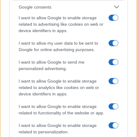
Google consents
Μαμά είναι αυτή που δε θα σου ”ρίξει” ευθύνες ποτέ και
για τίποτα. Θα βρίσκεται δίπλα και στο φως και στο
I want to allow Google to enable storage
σκοτάδι. Αυτή που δε θα σε εγκαταλείψει ποτέ, ακόμα κι
related to advertising like cookies on web or
αν το ίδιο το παιδί της εγκαταλείπει τον εαυτό του.
device identifiers in apps.
Μαμά σημαίνει πίστη, αγάπη, υπέρβαση. Δεν σημαίνει σε
I want to allow my user data to be sent to
καμία περίπτωση, προδοσία, εγκατάλειψη, αδιαφορία.
Google for online advertising purposes.
Αγάπη και πάλι αγάπη. Είναι και η ίδια που θα σε ”πνίξει”
με το <<πάρε ζακέτα.>>, <<έφαγες;>>, <<με τα παιδιά που
I want to allow Google to send me
βγαίνεις, είναι καλά; Είναι από καλές οικογένειες;>>,
personalized advertising.
<<Μόλις πας σπίτι, πάρε τηλέφωνο.>>. Πάντα όμως, θα
I want to allow Google to enable storage
κλείσει το τηλέφωνο, λέγοντας <<Σ’ αγαπώ πολύ και να
related to analytics like cookies on web or
προσέχεις. Να περνάς καλά.>>!
device identifiers in apps.
Αφιερωμένη αυτή η μέρα σε όλες τις
μανούλες
του
I want to allow Google to enable storage
κόσμου. Είτε έχουν ”βγάλει” από μέσα τους ένα μικρό
related to functionality of the website or app.
ανθρωπάκι, είτε απέκτησαν ένα μικρό αλητάκι μετά, και
το αγαπούν. Χρόνια πολλά σε όλες, χρόνια πολλά μαμά!
I want to allow Google to enable storage
related to personalization.