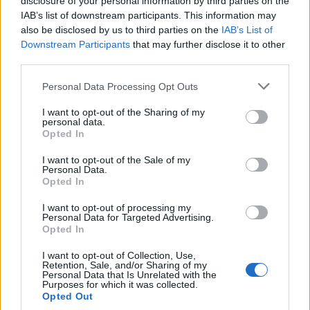
disclosure of your personal information by third parties on the
IAB’s list of downstream participants. This information may
also be disclosed by us to third parties on the
IAB’s List of
Downstream Participants
that may further disclose it to other
Μητέρα, είναι αυτή που πεινάει και ψάχνει να βρει
third parties.
τροφή για το παιδί της, κι όχι για την ίδια. Μητέρα, είναι
Please note that this website/app uses one or more Google
αυτή που θα κρυώνει λόγω θερμοκρασίας ή ψυχικά και
Personal Data Processing Opt Outs
services and may gather and store information including but
ως κύριο μέλημα έχει το πως θα ζεστάνει το μικρό της.
not limited to your visit or usage behaviour. You may click to
I want to opt-out of the Sharing of my
Με ένα χάδι, μια αγκαλιά, ένα φιλί, ένα καλό λόγο.
personal data.
grant or deny consent to Google and its third-party tags to
Opted In
Μητέρα, είναι αυτή που χαμογελάει, όταν βλέπει το
use your data for below specified purposes in below Google
μωρό της χαρούμενο.
Μητέρα
, είναι αυτή που θα γίνει
consent section.
I want to opt-out of the Sale of my
συνοδοιπόρος στα όνειρα του παιδιού της, ακόμη κι αν
Personal Data.
Opted In
δεν είναι σύμφωνη. Αυτή που θα του πει ένα απλό,
<<Πάμε δυνατά, είμαι εδώ για σένα>>. Αυτή που αν και
I want to opt-out of processing my
Personal Data for Targeted Advertising.
θέλει να δει το παιδί της αστροναύτη, θα κάνει πίσω και
Opted In
θα είναι μαζί του σε όποιο επάγγελμα, κι αν
ακολουθήσει. Αυτή που θα είναι πάντα δίπλα του. Εκείνη
I want to opt-out of Collection, Use,
Retention, Sale, and/or Sharing of my
που θα καμαρώνει σε ό,τι κι αν κάνει το παιδί της, και θα
Personal Data that Is Unrelated with the
το περιμένει για ακόμη μια αγκαλιά. Για ένα ακόμη σ
Purposes for which it was collected.
Opted Out
αγαπώ!