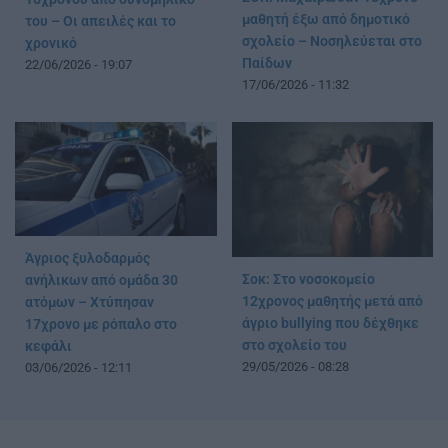
μαθητή έξω από δημοτικό
του – Οι απειλές και το
σχολείο – Νοσηλεύεται στο
χρονικό
Παίδων
22/06/2026 - 19:07
17/06/2026 - 11:32
Άγριος ξυλοδαρμός
Σοκ: Στο νοσοκομείο
ανήλικων από ομάδα 30
12χρονος μαθητής μετά από
ατόμων – Χτύπησαν
άγριο bullying που δέχθηκε
17χρονο με ρόπαλο στο
στο σχολείο του
κεφάλι
29/05/2026 - 08:28
03/06/2026 - 12:11