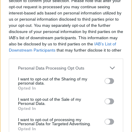
section to confirm your selection. Please note that after your
opt-out request is processed you may continue seeing
interest-based ads based on personal information utilized by
us or personal information disclosed to third parties prior to
your opt-out. You may separately opt-out of the further
disclosure of your personal information by third parties on the
IAB’s list of downstream participants. This information may
also be disclosed by us to third parties on the
IAB’s List of
Eπιτέθηκαν και χτύπησαν τον 16χρονο
Downstream Participants
that may further disclose it to other
third parties.
Ειδικότερα, σύμφωνα με την καταγγελία, όλα συνέβησαν
χθες το μεσημέρι κατά τη διάρκεια του σχολικού
Please note that this website/app uses one or more Google
Personal Data Processing Opt Outs
δρομολογίου Κονίστρες – Κύμη όταν, ένεκα προσωπικών
services and may gather and store information including but
διαφορών, ο 17χρονος κλότσησε τον 16χρονο στο
not limited to your visit or usage behaviour. You may click to
I want to opt-out of the Sharing of my
personal data.
grant or deny consent to Google and its third-party tags to
στήθος και στο πρόσωπο, ενώ οι δύο έτεροι ανήλικοι
Opted In
use your data for below specified purposes in below Google
δράστες άρχισαν να τον βρίζουν και να τον απειλούν.
consent section.
I want to opt-out of the Sale of my
Personal Data.
Opted In
Το 16χρονο θύμα μετέβη στο Γενικό Νοσοκομείο Κύμης,
όπου του παρασχέθηκαν οι πρώτες βοήθειες, ενώ οι
I want to opt-out of processing my
δράστες αναζητούνται.
Personal Data for Targeted Advertising.
Opted In