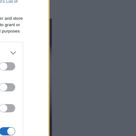
B’s List of
er and store
to grant or
ed purposes