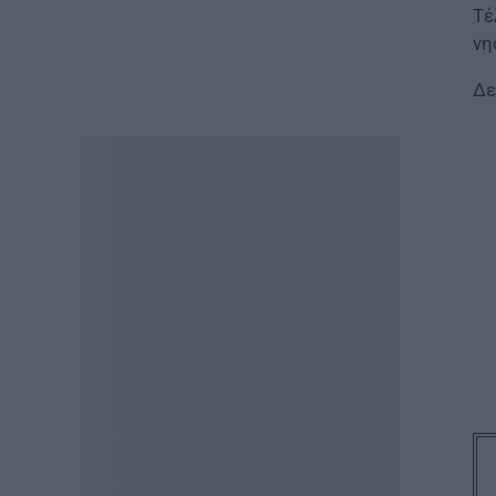
Τέ
νη
ΕΙΔΗΣΕΙΣ
Διαβατήρια: Ποιά είναι τα
Δε
ισχυρότερα και ποια τα
ασθενέστερα στον κόσμο το
2026
07.08.2026 - 12:42
ΠΑΙΔΕΙΑ
«Πυρά» κατά Ζαχαράκη για
τους διορισμούς
εκπαιδευτικών: «Αγνοεί την
ευρωπαϊκή καταδίκη και
διαιωνίζει το καθεστώς των
αναπληρωτών»
07.08.2026 - 12:10
ΠΑΙΔΕΙΑ
Σχολεία: Χωρίς
Δευτεροβάθμια Δομή Ειδικής