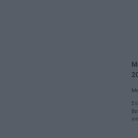
Μ
2
Με
Στ
βρ
γι