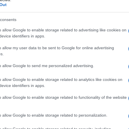
Out
consents
o allow Google to enable storage related to advertising like cookies on
evice identifiers in apps.
o allow my user data to be sent to Google for online advertising
s.
to allow Google to send me personalized advertising.
o allow Google to enable storage related to analytics like cookies on
evice identifiers in apps.
o allow Google to enable storage related to functionality of the website
δικότερα, ένα ποσό περίπου 100 εκατ. ευρώ (θα διαφορο
 βιολογική γεωργία και κτηνοτροφία του έτους 2024 (ανα
o allow Google to enable storage related to personalization.
ιπλέον, εδώ και περίπου έναν μήνα έχουν εγκριθεί δύο 
ονιτροποίησης του έτους 2024, για την οποία, επίσης, 
o allow Google to enable storage related to security, including