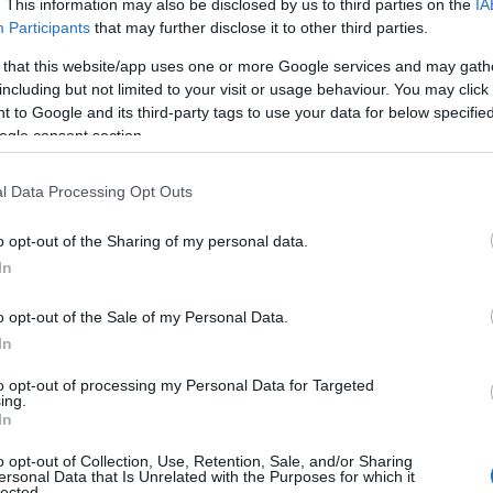
. This information may also be disclosed by us to third parties on the
IA
Participants
that may further disclose it to other third parties.
ίτε επίσης
Πληρωμές για το επίδομα αδείας 2025
 that this website/app uses one or more Google services and may gath
including but not limited to your visit or usage behaviour. You may click 
 to Google and its third-party tags to use your data for below specifi
ogle consent section.
l Data Processing Opt Outs
o opt-out of the Sharing of my personal data.
In
o opt-out of the Sale of my Personal Data.
In
to opt-out of processing my Personal Data for Targeted
ing.
In
o opt-out of Collection, Use, Retention, Sale, and/or Sharing
ersonal Data that Is Unrelated with the Purposes for which it
lected.