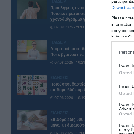
participants
ΠΑΙΔΕΙΑ
Downstream 
Προσλήψεις αναπληρωτών:
Δε
Ποιό εκτιμάται ότι θα είναι το
Please note
χρονοδιάγραμμα για φέτος
information 
07.08.2026 - 20:00
deny consent
in below Go
ΠΑΙΔΕΙΑ
Διορισμοί εκπαιδευτικών:
Persona
Πότε βγαίνουν τα ονόματα
07.08.2026 - 19:21
I want t
Opted 
ΕΙΔΗΣΕΙΣ
Ποιοί σπουδαστές θα λάβουν
I want t
επίδομα 600 ευρώ
Opted 
07.08.2026 - 18:19
I want 
Advertis
ΕΙΔΗΣΕΙΣ
Opted 
Επίδομα έως 500 ευρώ τον
μήνα: Οι δικαιούχοι
I want t
of my P
07.08.2026 - 17:08
was col