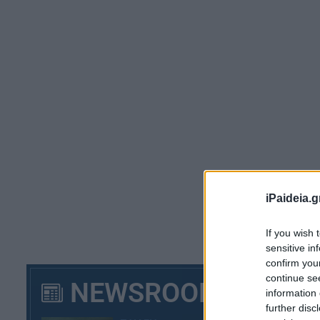
Σύ
πρ
iPaideia.g
στ
If you wish 
Αρ
sensitive in
αφ
confirm you
µε
continue se
NEWSROOM
information 
αφ
further disc
κο