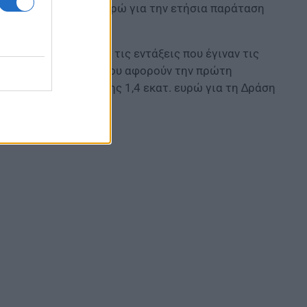
φορούν 15,19 εκατ. ευρώ για την ετήσια παράταση
Κομφούζιο, µε βάση τις εντάξεις που έγιναν τις
τα 24,8 εκατ. ευρώ, που αφορούν την πρώτη
ηκε διάθεση πίστωσης 1,4 εκατ. ευρώ για τη ∆ράση