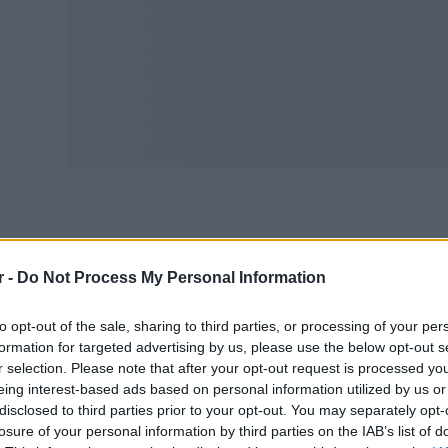
μφωνα με πληροφορίες της Ύπαιθρος, από στελέχη του Ο
ογραμματιστεί θα πραγματοποιηθούν κανονικά, καθώς οι 
r -
Do Not Process My Personal Information
άδιο.
to opt-out of the sale, sharing to third parties, or processing of your per
χικά, οι πιστώσεις που έχουν προγραμματιστεί για το επ
formation for targeted advertising by us, please use the below opt-out s
ορούν υπόλοιπα της περσινής Βασικής Ενίσχυσης (monito
r selection. Please note that after your opt-out request is processed y
ταβιβάσεις). Όσον αφορά τα υπόλοιπα των Συνδεδεμένων,
eing interest-based ads based on personal information utilized by us or
disclosed to third parties prior to your opt-out. You may separately opt-
ορούν, αλλά σίγουρα υπάρχουν κάποια υπόλοιπα για το κ
losure of your personal information by third parties on the IAB’s list of
νδύλι των πληρωμών του Ιουνίου αναμένεται να κατευθυ