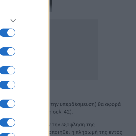
ποιηθεί αναλογικά µε την υπερδέσµευση) θα αφορά
λυτικό ρεπορτάζ στη σελ. 42).
πιστώσεις που αφορούν την εξόφληση της
αναμένεται να πραγματοποιηθεί η πληρωμή της εντός