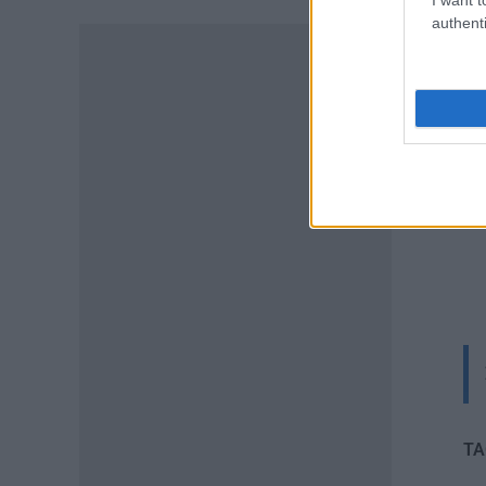
ποιούς φοιτητές
authenti
07.08.2026 - 15:54
ΠΑΙΔΕΙΑ
Τεχνητή Νοημοσύνη στα
σχολεία: Οι νέοι κανόνες για
μαθητές και εκπαιδευτικούς –
Τι απαγορεύεται
07.08.2026 - 15:45
ΕΙΔΗΣΕΙΣ
Δεκαπενταύγουστος 2026:
Πώς αμείβονται όσοι
εργαστούν – Τι ισχύει για
πενθήμερο, εξαήμερο και
άδεια
07.08.2026 - 14:30
TA
ΠΑΙΔΕΙΑ
Παιδικοί σταθμοί ΕΣΠΑ 2026 –