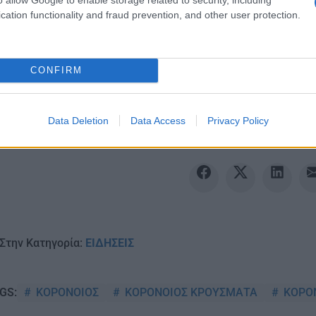
cation functionality and fraud prevention, and other user protection.
Ακολουθείστε το iPai
CONFIRM
Ειδήσεις
Tελευταίες
για την Παιδεία 
Data Deletion
Data Access
Privacy Policy
Στην Κατηγορία:
ΕΙΔΗΣΕΙΣ
ΚΟΡΟΝΟΙΟΣ
ΚΟΡΟΝΟΙΟΣ ΚΡΟΥΣΜΑΤΑ
ΚΟΡΟ
GS: