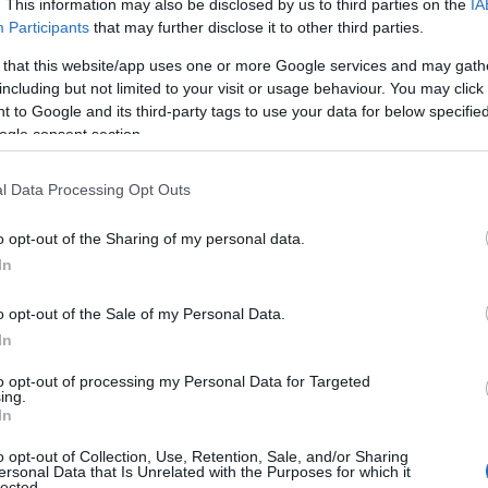
. This information may also be disclosed by us to third parties on the
IA
Βρετανίδα γενική γιατρός, δρ. Νίνα Άσλαμ, προειδοποιεί ό
Participants
that may further disclose it to other third parties.
ταδοτική παραλλαγή, μπορεί να εμφανίσουν κάτι τέτοιο.
ιπεφυκότα, της λεπτής μεμβράνης που καλύπτει το εσωτ
 that this website/app uses one or more Google services and may gath
including but not limited to your visit or usage behaviour. You may click 
πρώτη φορά που καταγράφηκε τέτοιο σύμπτωμα ήταν σε 
 to Google and its third-party tags to use your data for below specifi
ρτιο του 2020. Η 29χρονη γυναίκα είχε μικρό πρόβλημα 
ogle consent section.
οβαρή επιπεφυκίτιδα».
l Data Processing Opt Outs
o opt-out of the Sharing of my personal data.
In
o opt-out of the Sale of my Personal Data.
In
to opt-out of processing my Personal Data for Targeted
ing.
In
o opt-out of Collection, Use, Retention, Sale, and/or Sharing
ersonal Data that Is Unrelated with the Purposes for which it
lected.