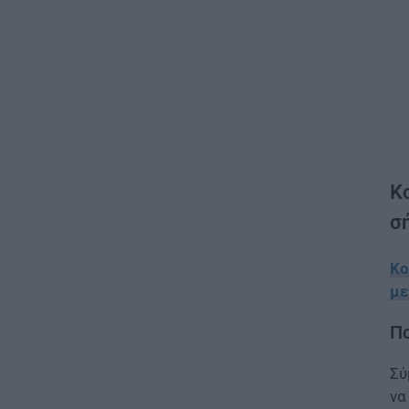
Κ
σ
Κο
με
Πο
Σύ
να