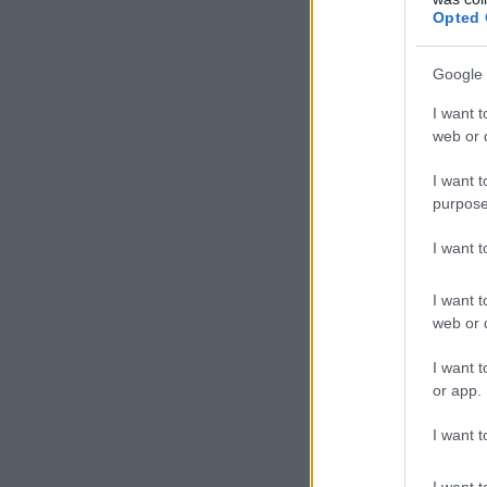
Όπ
Opted 
07.08.2026 - 19:21
οφ
βρ
ΕΙΔΗΣΕΙΣ
Google 
Όμ
Ποιοί σπουδαστές θα λάβουν
I want t
επίδομα 600 ευρώ
Η 
web or d
07.08.2026 - 18:19
επ
I want t
ΕΙΔΗΣΕΙΣ
purpose
Επίδομα έως 500 ευρώ τον
μήνα: Οι δικαιούχοι
I want 
07.08.2026 - 17:08
I want t
web or d
ΕΙΔΗΣΕΙΣ
Γονικές παροχές και δωρεές:
I want t
Οι «παγίδες» και τα λάθη
or app.
07.08.2026 - 16:19
I want t
ΠΑΙΔΕΙΑ
ΝΕΟ φοιτητικό επίδομα: Για
I want t