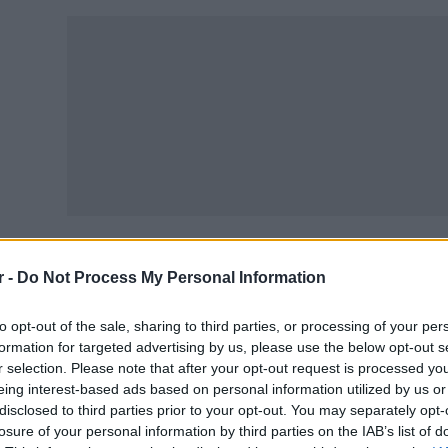
r -
Do Not Process My Personal Information
 την εξάπλωση της νόσου, οι γιατροί συνέστησαν στους π
μπτώματα. Ωστόσο, νέες
μεταλλάξεις
οδήγησαν στην εμ
to opt-out of the sale, sharing to third parties, or processing of your per
formation for targeted advertising by us, please use the below opt-out s
 συμπτώματα της εν λόγω μετάλλαξης έχουν χαρακτηριστ
r selection. Please note that after your opt-out request is processed y
ινού κρυολογήματος, ωστόσο το εξαιρετικά μεταδοτικό σ
eing interest-based ads based on personal information utilized by us or
disclosed to third parties prior to your opt-out. You may separately opt-
όχληση στα μάτια, σαν επιπεφυκίτιδα.
losure of your personal information by third parties on the IAB’s list of