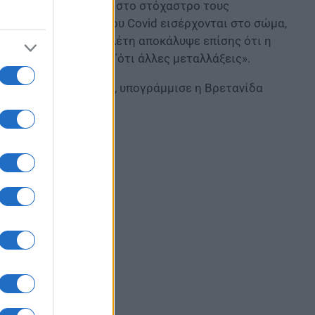
ένη παραλλαγή βάζει στο στόχαστρο τους
παραλλαγές της νόσου Covid εισέρχονται στο σώμα,
ια προκαταρκτική μελέτη αποκάλυψε επίσης ότι η
ι τους οφθαλμούς απ΄ότι άλλες μεταλλάξεις».
 είναι ασυμπτωματικά, υπογράμμισε η Βρετανίδα