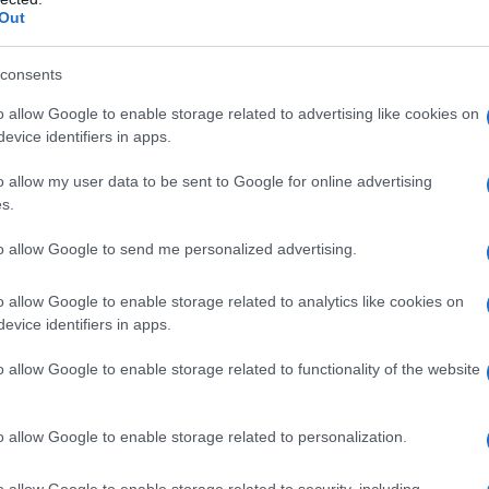
ως υπογραμμίζει η καθηγήτρια Νίνα Άσλαμ, η συγκεκριμ
Out
θαλμούς: «Οι κυτταρικοί υποδοχείς μέσω των οποίων οι 
ίσκονται στους οφθαλμούς», τόνισε και πρόσθεσε ότι «μ
consents
ικρον μπορεί να έχει μεγαλύτερη ικανότητα να επηρεάζε
o allow Google to enable storage related to advertising like cookies on
ενόχληση στα μάτια, μπορεί να εμφανιστεί σε άτομα που
evice identifiers in apps.
ιστήμονας.
o allow my user data to be sent to Google for online advertising
s.
to allow Google to send me personalized advertising.
o allow Google to enable storage related to analytics like cookies on
evice identifiers in apps.
o allow Google to enable storage related to functionality of the website
o allow Google to enable storage related to personalization.
o allow Google to enable storage related to security, including