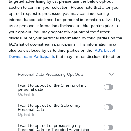
targeted advertising by us, please use the below opt-out
section to confirm your selection. Please note that after your
opt-out request is processed you may continue seeing
interest-based ads based on personal information utilized by
us or personal information disclosed to third parties prior to
your opt-out. You may separately opt-out of the further
disclosure of your personal information by third parties on the
IAB’s list of downstream participants. This information may
also be disclosed by us to third parties on the
IAB’s List of
Από την πλευρά του, ο καθηγητής Περιβαλλοντικής
Downstream Participants
that may further disclose it to other
Μηχανικής, Δημοσθένης Σαρηγιάννης τόνισε ότι
third parties.
«φαίνεται να είναι μια
μετάλλαξη
, η οποία έχει
Please note that this website/app uses one or more Google
Personal Data Processing Opt Outs
μεγαλύτερη μεταδοτικότητα και δυστυχώς το ψύχος
services and may gather and store information including but
βοηθάει να υπάρξει διασπορά», ωστόσο ανέφερε ότι
not limited to your visit or usage behaviour. You may click to
I want to opt-out of the Sharing of my
είναι ακόμα νωρίς να δούμε πόσο επηρεάζει σε θέματα
personal data.
grant or deny consent to Google and its third-party tags to
Opted In
λοιμογόνου δράσης.
use your data for below specified purposes in below Google
consent section.
I want to opt-out of the Sale of my
Πρόσθεσε ότι τα πρώτα στοιχεία δείχνουν ότι έχει
Personal Data.
σχέση φυλογενετική με την Όμικρον και άρα πιθανότητα
Opted In
μεγαλύτερης μεταδοτικότητας.
I want to opt-out of processing my
Personal Data for Targeted Advertising.