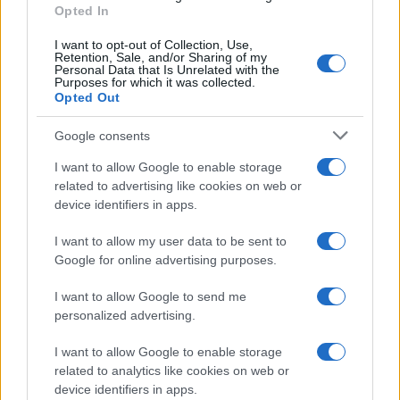
Opted In
I want to opt-out of Collection, Use,
Retention, Sale, and/or Sharing of my
Personal Data that Is Unrelated with the
Purposes for which it was collected.
Opted Out
Google consents
I want to allow Google to enable storage
related to advertising like cookies on web or
device identifiers in apps.
I want to allow my user data to be sent to
Google for online advertising purposes.
I want to allow Google to send me
personalized advertising.
Ακολουθείστε το iPaideia.gr στο Google News
I want to allow Google to enable storage
related to analytics like cookies on web or
Ειδήσεις
Tελευταίες
για την Παιδεία και την εργασία
device identifiers in apps.
iPaideia.gr
στο