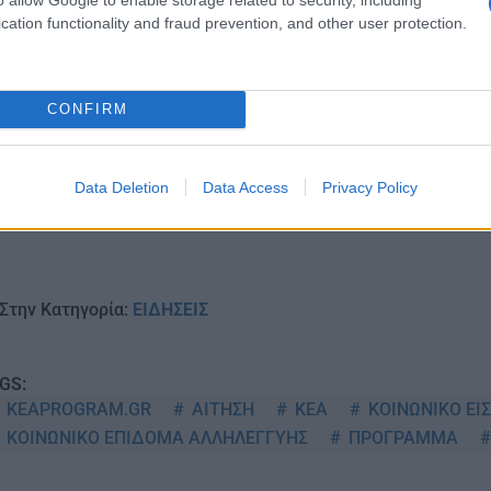
Ακολουθείστε το iPai
cation functionality and fraud prevention, and other user protection.
Ειδήσεις
Tελευταίες
για την Παιδεία 
CONFIRM
Data Deletion
Data Access
Privacy Policy
Στην Κατηγορία:
ΕΙΔΗΣΕΙΣ
GS:
KEAPROGRAM.GR
ΑΙΤΗΣΗ
ΚΕΑ
ΚΟΙΝΩΝΙΚΟ ΕΙ
ΚΟΙΝΩΝΙΚΟ ΕΠΙΔΟΜΑ ΑΛΛΗΛΕΓΓΥΗΣ
ΠΡΟΓΡΑΜΜΑ