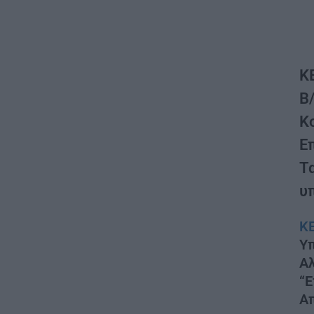
Κ
Β
Κ
Ε
Τ
υ
Κ
Υπ
Αλ
“Ε
Α