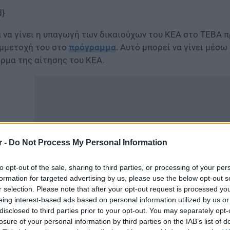
d}
α να γίνει η υπαγωγή των δικαιούχων του ΚΕΑ στο ΤΕΒΑ π
μμετοχή του στο
πρόγραμμα
. Αυτό μπορεί να γίνει μέσω
ρμα της αίτησης του ΚΕΑ.
r -
Do Not Process My Personal Information
to opt-out of the sale, sharing to third parties, or processing of your per
formation for targeted advertising by us, please use the below opt-out s
r selection. Please note that after your opt-out request is processed y
eing interest-based ads based on personal information utilized by us or
disclosed to third parties prior to your opt-out. You may separately opt-
 αιτούντες και οι ήδη δικαιούχοι του ΚΕΑ πρέπει επίσης 
losure of your personal information by third parties on the IAB’s list of