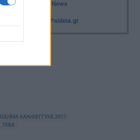
deia.gr στο Google News
iPaideia.gr
και την εργασία στο
ΣΟΔΗΜΑ ΑΛΛΗΛΕΓΓΥΗΣ 2017
ΤΕΒΑ