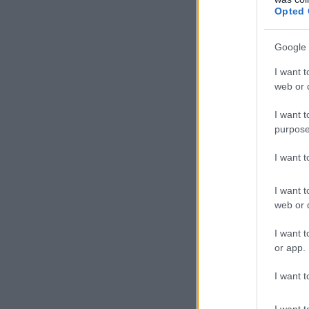
08.08.2026 - 19:04
Opted 
ΕΙΔΗΣΕΙΣ
Google 
Τι αλλάζει στις προσλήψεις: Η
ΚΕ
νέα διαδικασία
I want t
web or d
08.08.2026 - 18:01
I want t
ΕΙΔΗΣΕΙΣ
purpose
Ποιό είναι το «άγνωστο»
επίδομα που μπορούν να
I want 
λάβουν συνταξιούχοι
08.08.2026 - 12:09
I want t
web or d
ΠΑΙΔΕΙΑ
Ποιά είναι η νέα σχολική αργία
I want t
που καθιερώνεται
or app.
08.08.2026 - 11:01
I want t
ΕΙΔΗΣΕΙΣ
I want t