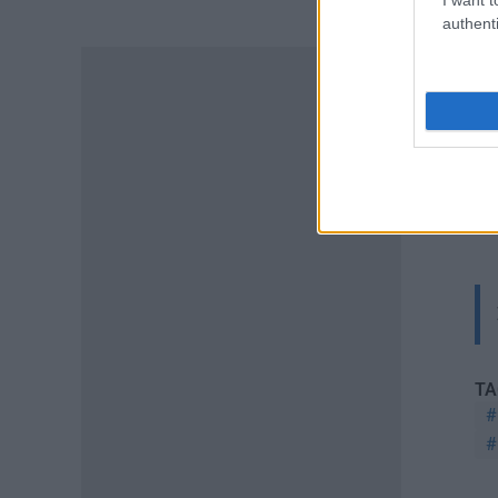
Συντάξεις: Ποιοί κερδίζουν
authenti
έως 20.000 ευρώ
08.08.2026 - 10:00
ΕΙΔΗΣΕΙΣ
ΔΥΠΑ: Μέχρι πότε μπορείτε να
κάνετε αιτήσεις για τις ΠΕΠΑΣ
Μαθητείας – Οι ειδικότητες
και οι παροχές
08.08.2026 - 09:03
ΠΑΙΔΕΙΑ
Προσλήψεις αναπληρωτών:
Ποιό εκτιμάται ότι θα είναι το
χρονοδιάγραμμα για φέτος
07.08.2026 - 20:00
TA
ΠΑΙΔΕΙΑ
Διορισμοί εκπαιδευτικών:
Πότε βγαίνουν τα ονόματα