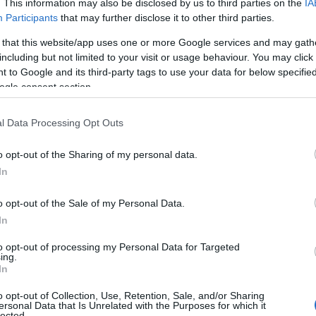
ανομής από όπου επιθυμούν να εξυπηρετούνται, από σχετ
. This information may also be disclosed by us to third parties on the
IA
Participants
that may further disclose it to other third parties.
ατφόρμα του ΚΕΑ.
 that this website/app uses one or more Google services and may gath
α να δηλωθεί η ένταξη στο ΤΕΒΑ απαιτείται τροποποίηση
including but not limited to your visit or usage behaviour. You may click 
ουσιοδοτημένων υπαλλήλων των Δήμων και των ΚΕΠ, είτε
 to Google and its third-party tags to use your data for below specifi
ogle consent section.
Κοινωνική Υπηρεσία του Δήμου Θηβαίων ενημερώνει του 
ταχθούν στα ΤΕΒΑ, να ακολουθήσουν την συγκεκριμένη δ
l Data Processing Opt Outs
ηροφορίες, στο Τμήμα Κοινωνικής Προστασίας Δήμου Θη
o opt-out of the Sharing of my personal data.
Α: Αυξάνονται οι δικαιούχοι – Δουλειά για 45.000 μέσ
In
o opt-out of the Sale of my Personal Data.
In
to opt-out of processing my Personal Data for Targeted
ing.
In
o opt-out of Collection, Use, Retention, Sale, and/or Sharing
ersonal Data that Is Unrelated with the Purposes for which it
lected.