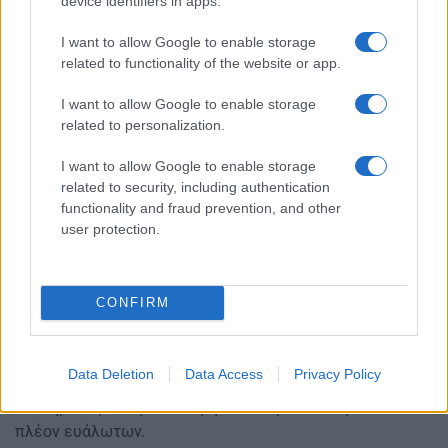
device identifiers in apps.
I want to allow Google to enable storage
related to functionality of the website or app.
I want to allow Google to enable storage
related to personalization.
I want to allow Google to enable storage
related to security, including authentication
functionality and fraud prevention, and other
user protection.
Παράλληλα, η
κυβέρνηση
δεσμεύεται ότι θα εγκρίνει
νομοθεσία για την επίτευξη σημαντικής μεταρρύθμισης
CONFIRM
του συστήματος κοινωνικής πρόνοιας, με βάση τις
σχετικές συστάσεις της ανασκόπησης κοινωνικής
πρόνοιας που παρέχεται από την Παγκόσμια Τράπεζα.
Data Deletion
Data Access
Privacy Policy
Στόχος είναι να υπάρξει εξορθολογισμός του
συστήματος και η καλύτερη εστίαση των αναγκών των
πλέον ευάλωτων.