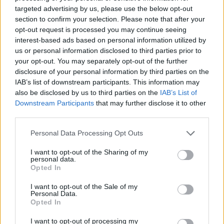
αφορά το σκέλος ενεργοποίησης του 3ου πυλώνα του
targeted advertising by us, please use the below opt-out
section to confirm your selection. Please note that after your
ΚΕΑ, οι ελληνικές αρχές θα ορίσουν, μεταξύ άλλων, τις
opt-out request is processed you may continue seeing
συμφωνίες συνεργασίας μεταξύ των δήμων /
interest-based ads based on personal information utilized by
κοινοτήτων και των τοπικών γραφείων των δημόσιων
us or personal information disclosed to third parties prior to
υπηρεσιών απασχόλησης μέχρι τον Ιούνιο του 2017. Θα
your opt-out. You may separately opt-out of the further
προσφερθεί σταδιακά πρόσβαση σε μέτρα
disclosure of your personal information by third parties on the
εξατομικευμένης ενεργητικής στην αγορά εργασίας, με
IAB’s list of downstream participants. This information may
στόχο να καλύψει έως το Σεπτέμβριο του 2017
also be disclosed by us to third parties on the
IAB’s List of
Downstream Participants
that may further disclose it to other
τουλάχιστον το 10% των δικαιούχων ΚΕΑ, που έχουν ήδη
third parties.
εγγραφεί ως άνεργοι στον ΟΑΕΔ. Τα μέτρα που
προσφέρονται στους δικαιούχους του
ΚΕΑ
θα
Please note that this website/app uses one or more Google
Personal Data Processing Opt Outs
περιλαμβάνει, μεταξύ άλλων, προγράμματα κατάρτισης,
services and may gather and store information including but
απασχόλησης για επανένταξη (συμπεριλαμβανομένων
not limited to your visit or usage behaviour. You may click to
I want to opt-out of the Sharing of my
personal data.
grant or deny consent to Google and its third-party tags to
των προγραμμάτων δημόσιας εργασίας με
Opted In
use your data for below specified purposes in below Google
ενσωματωμένο εκπαιδευτικό στοιχείο), βοήθεια για
consent section.
I want to opt-out of the Sale of my
αναζήτηση εργασίας, καθοδήγηση, μαθητεία / πρακτική
Personal Data.
άσκηση.
Opted In
Από το Σεπτέμβριο του 2017, τα παραπάνω μέτρα θα
I want to opt-out of processing my