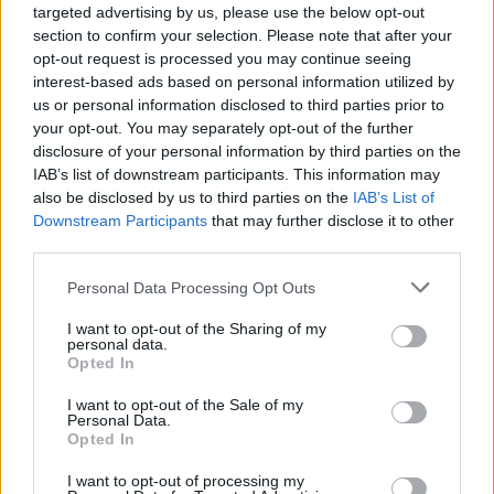
targeted advertising by us, please use the below opt-out
section to confirm your selection. Please note that after your
opt-out request is processed you may continue seeing
interest-based ads based on personal information utilized by
Θα λειτουργήσουν 33 τμήματα για τα προγράμματα
us or personal information disclosed to third parties prior to
your opt-out. You may separately opt-out of the further
μετεκπαίδευσης σε Αθήνα, Θεσσαλονίκη, Τρίκαλα, Ρόδο,
disclosure of your personal information by third parties on the
Κέρκυρα, Άγιο Νικόλαο, Ηράκλειο, Άργος, Λουτράκι,
IAB’s list of downstream participants. This information may
Πύργο, Καλαμάτα.
also be disclosed by us to third parties on the
IAB’s List of
Downstream Participants
that may further disclose it to other
Με πρωτοβουλία του υφυπουργού Τουρισμού, Μάνου
third parties.
Κόνσολα, υπάρχει φέτος μια σημαντική καινοτομία στα
τμήματα μετεκπαίδευσης: Η αύξηση της συμμετοχής
Please note that this website/app uses one or more Google
Personal Data Processing Opt Outs
services and may gather and store information including but
των ανέργων, καθώς διπλασιάστηκε η σχετική
not limited to your visit or usage behaviour. You may click to
I want to opt-out of the Sharing of my
ποσόστωση από το 20% στο 40%, ενώ αυξήθηκε και το
personal data.
grant or deny consent to Google and its third-party tags to
όριο υπολογισμού του χρόνου ανεργίας για τη
Opted In
use your data for below specified purposes in below Google
συμμετοχή στα προγράμματα, από τους 12 μήνες στους
consent section.
I want to opt-out of the Sale of my
18 μήνες.
Personal Data.
Opted In
Η υποβολή των αιτήσεων θα γίνει ηλεκτρονικά στις
I want to opt-out of processing my