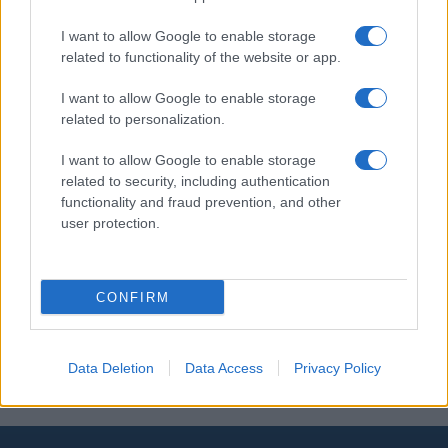
Ακολουθείστε το iPaideia.gr στο Google News
I want to allow Google to enable storage
related to functionality of the website or app.
Ειδήσεις
Tελευταίες
για την Παιδεία και την εργασία
iPaideia.gr
στο
I want to allow Google to enable storage
related to personalization.
I want to allow Google to enable storage
related to security, including authentication
functionality and fraud prevention, and other
user protection.
Στην Κατηγορία:
ΕΙΔΗΣΕΙΣ
CONFIRM
ΑΝΕΡΓΟΙ
ΥΠΟΥΡΓΕΙΟ ΤΟΥΡΙΣΜΟΥ
TAGS:
Data Deletion
Data Access
Privacy Policy