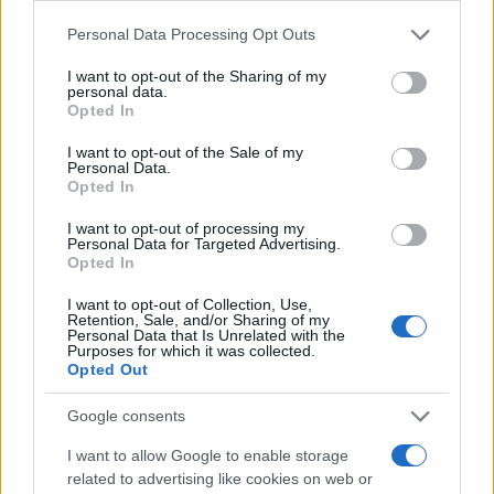
Please note that this website/app uses one or more Google
Personal Data Processing Opt Outs
services and may gather and store information including but
not limited to your visit or usage behaviour. You may click to
I want to opt-out of the Sharing of my
personal data.
grant or deny consent to Google and its third-party tags to
Opted In
use your data for below specified purposes in below Google
consent section.
I want to opt-out of the Sale of my
Personal Data.
Opted In
I want to opt-out of processing my
Personal Data for Targeted Advertising.
Opted In
Για παράδειγμα, δύο ίδια σημειωματάρια στο ίδιο δέμα
I want to opt-out of Collection, Use,
επιβαρύνονται με συνολικό δασμό 3 ευρώ και όχι με 6
Retention, Sale, and/or Sharing of my
Personal Data that Is Unrelated with the
ευρώ.
Purposes for which it was collected.
Opted Out
Το μέτρο αφορά αποκλειστικά αγορές από τρίτες χώρες,
δηλαδή από χώρες εκτός Ευρωπαϊκής Ένωσης.
Google consents
Δεν επηρεάζονται οι αγορές και οι αποστολές αγαθών
I want to allow Google to enable storage
related to advertising like cookies on web or
που πραγματοποιούνται εντός Ελλάδας ή μεταξύ