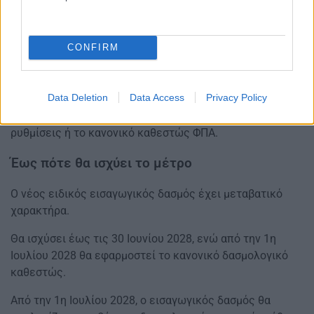
Η εφαρμογή του νέου δασμού δεν αλλάζει τις ισχύουσες
διαδικασίες για τον ΦΠΑ στις εξ αποστάσεως πωλήσεις
εισαγόμενων αγαθών.
CONFIRM
Ο ΦΠΑ συνεχίζει να καταβάλλεται είτε κατά την αγορά
του προϊόντος μέσω της ηλεκτρονικής πλατφόρμας,
Data Deletion
Data Access
Privacy Policy
όταν χρησιμοποιείται το σύστημα Import One Stop Shop,
είτε κατά τον τελωνισμό, όταν εφαρμόζονται οι ειδικές
ρυθμίσεις ή το κανονικό καθεστώς ΦΠΑ.
Έως πότε θα ισχύει το μέτρο
Ο νέος ειδικός εισαγωγικός δασμός έχει μεταβατικό
χαρακτήρα.
Θα ισχύσει έως τις 30 Ιουνίου 2028, ενώ από την 1η
Ιουλίου 2028 θα εφαρμοστεί το κανονικό δασμολογικό
καθεστώς.
Από την 1η Ιουλίου 2028, ο εισαγωγικός δασμός θα