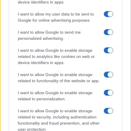
device identifiers in apps.
κρατών-μελών της Ευρωπαϊκής Ένωσης.
I want to allow my user data to be sent to
Ο ειδικός εισαγωγικός δασμός καταβάλλεται στις
Google for online advertising purposes.
τελωνειακές αρχές από τον διασαφιστή της εισαγωγής.
I want to allow Google to send me
Ανάλογα με τον τρόπο διαχείρισης της αποστολής,
personalized advertising.
αυτός μπορεί να είναι η ηλεκτρονική πλατφόρμα, ο
πωλητής, η μεταφορική εταιρεία ή εξουσιοδοτημένος
I want to allow Google to enable storage
αντιπρόσωπος.
related to analytics like cookies on web or
device identifiers in apps.
Σε περίπτωση απλής επιστροφής προϊόντος, λόγω
υπαναχώρησης ή αλλαγής γνώμης του καταναλωτή, ο
I want to allow Google to enable storage
related to functionality of the website or app.
δασμός που έχει καταβληθεί κατά την εισαγωγή δεν
επιστρέφεται.
I want to allow Google to enable storage
related to personalization.
Αντίθετα, όταν συντρέχουν λόγοι που προβλέπονται από
την τελωνειακή νομοθεσία, όπως ελαττωματικό προϊόν
I want to allow Google to enable storage
ή προϊόν που δεν ανταποκρίνεται στους όρους της
related to security, including authentication
σύμβασης, μπορεί να επιστραφεί ο καταβληθείς δασμός.
functionality and fraud prevention, and other
user protection.