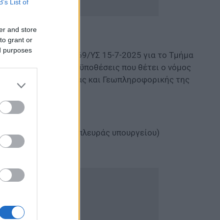
B’s List of
er and store
to grant or
ed purposes
ννου υπ. Αριθμ. 87169/ΥΣ 15-7-2025 για το Τμήμα
ουν πληρωθεί οι προϋποθέσεις που θέτει ο νόμος
ηχανικών Τοπογραφίας και Γεωπληροφορικής της
…..»
ι καμία αναφορά από πλευράς υπουργείου)