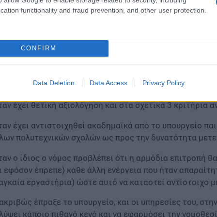
cation functionality and fraud prevention, and other user protection.
CONFIRM
Data Deletion
Data Access
Privacy Policy
ταν έχει θετική αξιολόγηση και στα σχετικά 3 κριτήρια α
ταν έχει αντιστοιχηθεί ακαδημαϊκά από το υπουργείο πα
λων πολυτεχνικών σχολών ως προς την δυνατότητα μετ
ταν ο ίδιος ο νόμος προβλέπει ότι η αρμόδια επιτροπή θ
ι εφόσον έπρεπε) κάθε άλλη ενέργεια που ήταν απαραίτη
αγκαία εργαστήρια) ώστε αυτό να καταστεί αντίστοιχο μ
 ακριβώς έπραξε το υπουργείο, και οι υπηρεσίες του, στη
λύψει κάποιο πιθανό κενό και να εφαρμόσει την νομοθεσί