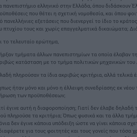
α πανεπιστήμιο ελληνικό στην Ελλάδα, όπου διδάσκουν Έλ
οϋποθέσεις που θέτει η σχετική νομοθεσία, και όπου φοι
ό πανελλήνιες εξετάσεις που διενεργεί το ίδιο το κράτο
υ πτυχίου τους και χωρίς επαγγελματικά δικαιώματα; Δι
ι το τελευταίο ερώτημα,
ήρξαν τμήματα άλλων πανεπιστημίων τα οποία έλαβαν την 
ριβώς κατάσταση με το τμήμα πολιτικών μηχανικών του 
λαδή πληρούσαν τα ίδια ακριβώς κριτήρια, αλλά τελικά έ
πως ήταν μόνο και μόνο η έλλειψη συνεδρίασης εκ νέου 
ήρωση των προϋποθέσεων;
ατί έγινε αυτή η διαφοροποίηση; Γιατί δεν έλαβε δηλαδή 
ού πληρούσε τα κριτήρια; Όπως φυσικά και τα άλλα τμήμ
όνια δεν έγινε κάποια υπόδειξη ώστε να γίνει κάποια σχ
διαφέρετε για τους φοιτητές και τους γονείς που τόσα 