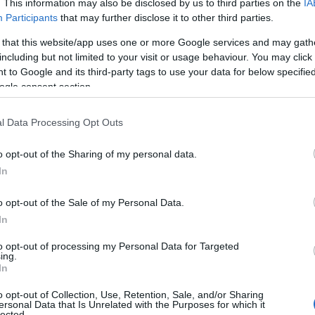
. This information may also be disclosed by us to third parties on the
IA
Participants
that may further disclose it to other third parties.
 that this website/app uses one or more Google services and may gath
including but not limited to your visit or usage behaviour. You may click 
 to Google and its third-party tags to use your data for below specifi
τά την απάντηση του υφυπουργού παιδείας κ. Ν. Παπαιωά
ogle consent section.
λιτικών Μηχανικών του
ΔΙΠΑΕ
ότι «….Έως σήμερα δεν έχ
α την ένταξη των Τμημάτων Πολιτικών Μηχανικών και Μ
l Data Processing Opt Outs
ολής Μηχανικών, στην Πολυτεχνική Σχολή του Ιδρύματος 
o opt-out of the Sharing of my personal data.
οκύπτουν εύλογα οι εξής ερωτήσεις:
In
ιες ακριβώς προϋποθέσεις δεν πληρούνται ; (δεν γίνετα
o opt-out of the Sale of my Personal Data.
α τι ακριβώς συμβαίνει;
In
to opt-out of processing my Personal Data for Targeted
ing.
In
o opt-out of Collection, Use, Retention, Sale, and/or Sharing
ersonal Data that Is Unrelated with the Purposes for which it
lected.