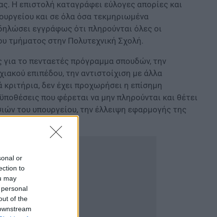
ς. Η επιστολή καταγράφει εύλογες απορίες και
πουργείου και σε όλα όσα τεκμηριωμένα
 δηλώσει εγγράφως ότι πληρούνται όλες οι
ου τμήματος στην Πολυτεχνική Σχολή.
ς για το πενταετές πρόγραμμα σπουδών, την
ιακού επιπέδου, την αντιστοίχιση με άλλα
 κριτήρια, δεν έχει προχωρήσει η επίσημη
οϋποθέσεις που φέρεται να μην πληρούνται και θέτει
ιών του υπουργείου, την έλλειψη εφαρμογής της
τίστοιχα τμήματα.
sonal or
ection to
ou may
 personal
out of the
 downstream