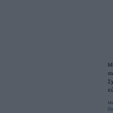
Μ
α
Σ
ε
Με
Πο