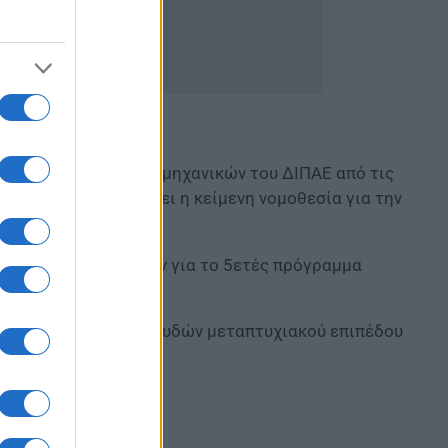
τμήματος πολιτικών μηχανικών του ΔΙΠΑΕ από τις
οϋποθέσεις που θέτει η κείμενη νομοθεσία για την
α πολιτικών μηχανικών για το 5ετές πρόγραμμα
 αδιάσπαστο τίτλο σπουδών μεταπτυχιακού επιπέδου