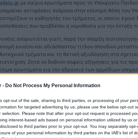
aideia.gr
με καίρια ερωτήματα προς το Υπουργείο Παιδεία
ισημαίνει αντιφάσεις ανάμεσα στην επίσημη θέση του Υ
οστηρίζουν οι καθηγητές του τμήματος, οι οποίοι έχουν
οϋποθέσεις που προβλέπει η νομοθεσία για την ένταξη τ
γονέας αναρωτιέται γιατί, παρά την ύπαρξη πιστοποίηση
ονομή ενιαίου και αδιάσπαστου τίτλου σπουδών μεταπτυχ
λυτεχνικά τμήματα και τη θετική αξιολόγηση στα σχετικά
τιστοίχιση. Ζητά να δοθούν σαφείς εξηγήσεις για τις πρ
ίσιμα ερωτήματα για την αδράνεια των αρμόδιων υπηρεσ
μοθεσίας και την άνιση μεταχείριση σε σχέση με άλλα αν
r -
Do Not Process My Personal Information
to opt-out of the sale, sharing to third parties, or processing of your per
formation for targeted advertising by us, please use the below opt-out s
r selection. Please note that after your opt-out request is processed y
eing interest-based ads based on personal information utilized by us or
disclosed to third parties prior to your opt-out. You may separately opt-
losure of your personal information by third parties on the IAB’s list of