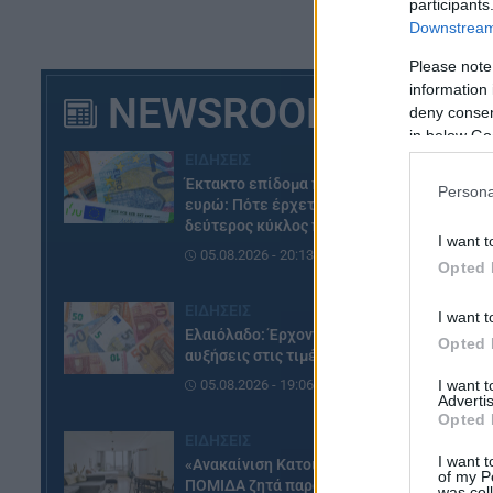
participants
Downstream 
Please note
information 
NEWSROOM
deny consent
Με
in below Go
Πο
ΕΙΔΗΣΕΙΣ
γι
Έκτακτο επίδομα παιδιού 150
Persona
Σχ
ευρώ: Πότε έρχεται ο
δεύτερος κύκλος πληρωμών
I want t
Πρ
05.08.2026 - 20:13
Opted 
Πο
ΕΙΔΗΣΕΙΣ
I want t
Ελαιόλαδο: Έρχονται νέες
Άρ
Opted 
αυξήσεις στις τιμές
I want 
05.08.2026 - 19:06
Advertis
Opted 
ΕΙΔΗΣΕΙΣ
I want t
«Ανακαίνιση Κατοικίας»: Η
of my P
ΠΟΜΙΔΑ ζητά παράταση και
was col