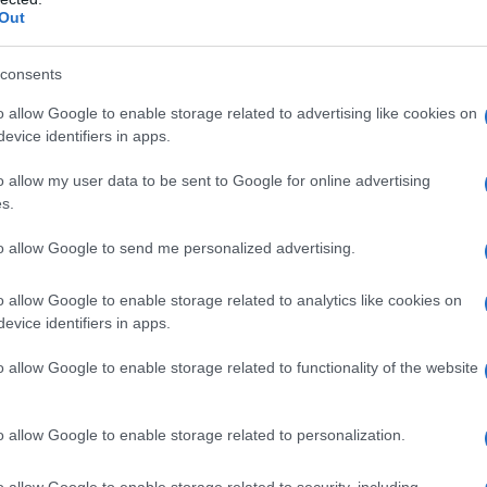
Out
consents
o allow Google to enable storage related to advertising like cookies on
evice identifiers in apps.
o allow my user data to be sent to Google for online advertising
ταν υπάρχει επιστολή διαμαρτυρίας των καθηγητών του 
s.
/1/2025 όπου αναφέρεται ότι το τμήμα πληροί όλες οι πρ
τιστοίχιση του τμήματος;
to allow Google to send me personalized advertising.
ταν έχει εκδοθεί η Πιστοποίηση που έχει λάβει το τμήμ
o allow Google to enable storage related to analytics like cookies on
ουδών του;
evice identifiers in apps.
ταν το τμήμα πολιτικών μηχανικών απονέμει ενιαίο και
o allow Google to enable storage related to functionality of the website
tegrated master;
o allow Google to enable storage related to personalization.
o allow Google to enable storage related to security, including