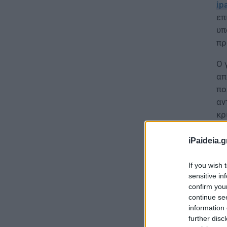
ip
επ
υπ
πρ
Ο 
απ
πο
αν
κρ
νο
iPaideia.g
If you wish 
sensitive in
confirm you
continue se
information 
further disc