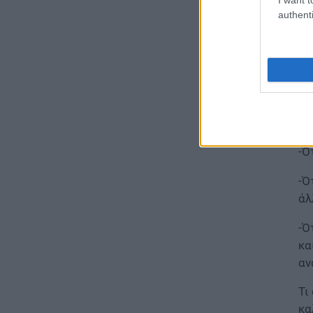
authenti
05.08.2026 - 15:52
ΠΑΙΔΕΙΑ
Φοιτητές: Πότε έρχεται νέο
κύμα διαγραφών από τα ΑΕΙ
05.08.2026 - 15:39
ΕΙΔΗΣΕΙΣ
Προκήρυξη ΑΣΕΠ για μόνιμες
-Ό
προσλήψεις στη Δημοτική
Αστυνομία: Τα οριστικά
-Ό
αποτελέσματα
άλ
05.08.2026 - 15:25
-Ό
ΕΙΔΗΣΕΙΣ
κα
Έλεγχοι σε χιλιάδες
αν
συμβόλαια μεταβιβάσεων
ακινήτων – Στο μικροσκόπιο
Τι
τα πιστοποιητικά ΕΝΦΙΑ
κα