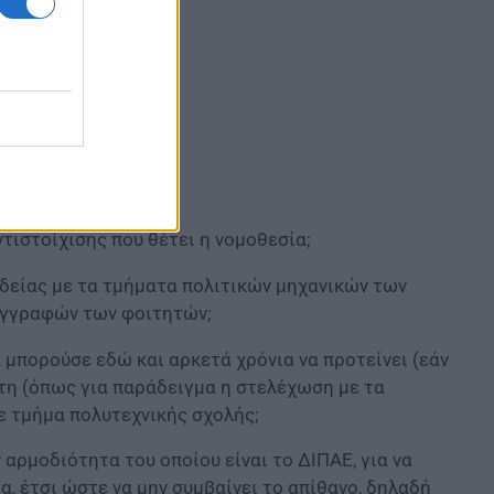
ντιστοίχισης που θέτει η νομοθεσία;
ιδείας με τα τμήματα πολιτικών μηχανικών των
εγγραφών των φοιτητών;
α μπορούσε εδώ και αρκετά χρόνια να προτείνει (εάν
τη (όπως για παράδειγμα η στελέχωση με τα
ε τμήμα πολυτεχνικής σχολής;
ν αρμοδιότητα του οποίου είναι το ΔΙΠΑΕ, για να
α, έτσι ώστε να μην συμβαίνει το απίθανο, δηλαδή