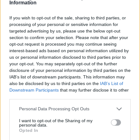
Information
If you wish to opt-out of the sale, sharing to third parties, or
processing of your personal or sensitive information for
targeted advertising by us, please use the below opt-out
section to confirm your selection. Please note that after your
opt-out request is processed you may continue seeing
Στην Κατηγορία:
ΕΙΔΗΣΕΙΣ
interest-based ads based on personal information utilized by
us or personal information disclosed to third parties prior to
your opt-out. You may separately opt-out of the further
TAGS:
disclosure of your personal information by third parties on the
BLACK FRIDAY
BLACK FRIDAY 2020
BLACK FR
IAB’s list of downstream participants. This information may
also be disclosed by us to third parties on the
IAB’s List of
BLACK FRIDAY ΚΑΤΑΣΤΗΜΑΤΑ
ΕΚΠΤΩΣΕΙΣ
ΚΑ
Downstream Participants
that may further disclose it to other
ΠΡΟΣΦΟΡΕΣ
third parties.
Please note that this website/app uses one or more Google
Personal Data Processing Opt Outs
services and may gather and store information including but
ΔΙΑΒΑΣΤΕ ΑΚΟΜΑ
not limited to your visit or usage behaviour. You may click to
I want to opt-out of the Sharing of my
personal data.
grant or deny consent to Google and its third-party tags to
Opted In
use your data for below specified purposes in below Google