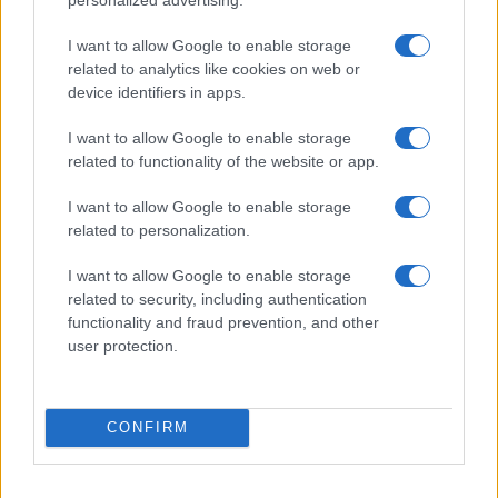
I want to allow Google to enable storage
related to analytics like cookies on web or
device identifiers in apps.
Θερινές εκπτώσεις: Ποιές Κυριακές που θα
Καύσιμα και εκ
είναι ανοιχτά τα καταστήματα
παράγοντες πο
I want to allow Google to enable storage
17/07/2026 - 14:13
κερδίσουν οι 
related to functionality of the website or app.
15/07/2026 - 11:
I want to allow Google to enable storage
related to personalization.
I want to allow Google to enable storage
related to security, including authentication
functionality and fraud prevention, and other
user protection.
CONFIRM
Θερινές εκπτώσεις 2026: Πρεμιέρα σήμερα
Πρεμιέρα για 
– Ποιά Κυριακή θα είναι ανοιχτά τα μαγαζιά
Οδηγός της ΕΣ