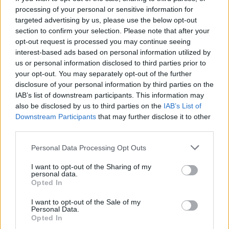
επιλογή γινόταν εσωτερικά.
processing of your personal or sensitive information for
targeted advertising by us, please use the below opt-out
Τρία live shows στο πλαίσιο θεματικής
section to confirm your selection. Please note that after your
opt-out request is processed you may continue seeing
εβδομάδας Eurovision
interest-based ads based on personal information utilized by
us or personal information disclosed to third parties prior to
Εκτός από την επιστροφή του εθνικού τελικού, η ΕΡΤ
your opt-out. You may separately opt-out of the further
φέρεται να σχεδιάζει ένα ευρύτερο τηλεοπτικό project
disclosure of your personal information by third parties on the
με φόντο τον διαγωνισμό. Όπως αποκαλύφθηκε στην
IAB’s list of downstream participants. This information may
εκπομπή «Καλοκαιρινό ραντεβού», εξετάζεται η
also be disclosed by us to third parties on the
IAB’s List of
υλοποίηση θεματικής «εβδομάδας Eurovision», η οποία
Downstream Participants
that may further disclose it to other
θα περιλαμβάνει τρεις ζωντανές εκπομπές.
third parties.
Please note that this website/app uses one or more Google
Personal Data Processing Opt Outs
services and may gather and store information including but
not limited to your visit or usage behaviour. You may click to
I want to opt-out of the Sharing of my
personal data.
grant or deny consent to Google and its third-party tags to
Opted In
use your data for below specified purposes in below Google
consent section.
I want to opt-out of the Sale of my
Personal Data.
Opted In