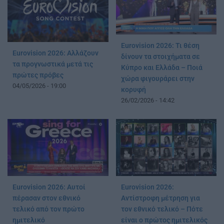
Eurovision 2026: Τι θέση
Eurovision 2026: Αλλάζουν
δίνουν τα στοιχήματα σε
τα προγνωστικά μετά τις
Κύπρο και Ελλάδα – Ποιά
πρώτες πρόβες
χώρα φιγουράρει στην
04/05/2026 - 19:00
κορυφή
26/02/2026 - 14:42
Eurovision 2026: Αυτοί
Eurovision 2026:
πέρασαν στον εθνικό
Αντίστροφη μέτρηση για
τελικό από τον πρώτο
τον εθνικό τελικό – Πότε
ημιτελικό
είναι ο πρώτος ημιτελικός