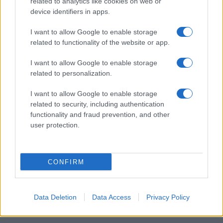
related to analytics like cookies on web or
Το πρόγραμμα της εβδομάδας αυτής θα αποτελείται από
device identifiers in apps.
δύο ημιτελικούς και έναν μεγάλο τελικό, μέσα από τους
οποίους θα προκύψει το τραγούδι που θα ταξιδέψει στην
I want to allow Google to enable storage
Αυστρία. Με αυτήν τη νέα προσέγγιση, η ΕΡΤ επιχειρεί
related to functionality of the website or app.
να επαναφέρει το ενδιαφέρον του κοινού στη διαδικασία
I want to allow Google to enable storage
επιλογής και να ενισχύσει τη διαδραστικότητα και την
related to personalization.
προβολή της διοργάνωσης σε εθνικό επίπεδο.
I want to allow Google to enable storage
related to security, including authentication
functionality and fraud prevention, and other
user protection.
CONFIRM
Data Deletion
Data Access
Privacy Policy